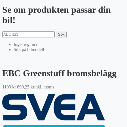
Se om produkten passar din
bil!
Sök
Inget reg. nr?
Sök på bilmodell
EBC Greenstuff bromsbelägg
Det
Det
1199
kr
899,25
kr
inkl. moms
ursprungliga
nuvarande
priset
priset
var:
är:
1199 kr.
899,25 kr.