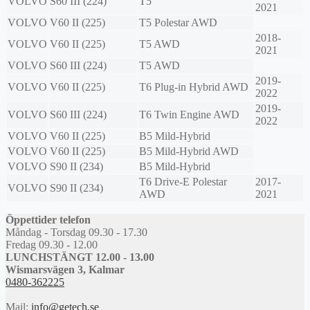
VOLVO
S60 III (224)
T5
2021
VOLVO
V60 II (225)
T5 Polestar AWD
2018-
VOLVO
V60 II (225)
T5 AWD
2021
VOLVO
S60 III (224)
T5 AWD
2019-
VOLVO
V60 II (225)
T6 Plug-in Hybrid AWD
2022
2019-
VOLVO
S60 III (224)
T6 Twin Engine AWD
2022
VOLVO
V60 II (225)
B5 Mild-Hybrid
VOLVO
V60 II (225)
B5 Mild-Hybrid AWD
VOLVO
S90 II (234)
B5 Mild-Hybrid
T6 Drive-E Polestar
2017-
VOLVO
S90 II (234)
AWD
2021
Öppettider telefon
Måndag - Torsdag 09.30 - 17.30
Fredag 09.30 - 12.00
LUNCHSTÄNGT 12.00 - 13.00
Wismarsvägen 3, Kalmar
0480-362225
Mail:
info@getech.se