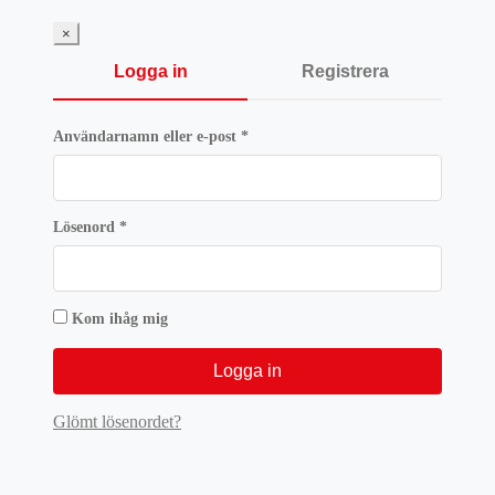
1199 kr.
899,25
×
Logga in
Registrera
Obligatoriskt
Användarnamn eller e-post
*
Obligatoriskt
Lösenord
*
Kom ihåg mig
Logga in
Glömt lösenordet?