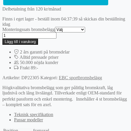
Delbetalning från
120
kr
/månad
Finns i eget lager - beställ inom
04:37:39
så skickas din beställning
idag
Monteringssats bromsbelägg
EBC
Greenstuff
Lägg till i varukorg
bromsbelägg
mängd
2 års garanti på bromsdelar
Alltid pressade priser
50.000 nöjda kunder
Frakt 89:-
Artikelnr:
DP22305
Kategori:
EBC sportbromsbelägg
Högkvalitativa bromsbelägg som ger pålitlig bromskraft, låg
ljudnivå och lång livslängd. Tillverkade enligt OEM-standard för
perfekt passform och enkel montering. Innehåller 4 st bromsbelägg
– komplett sats för en axel.
Teknisk specifikation
Passar modeller
Position
framaxel