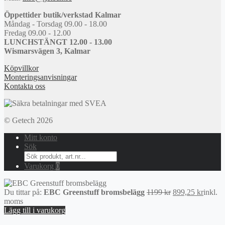
Öppettider butik/verkstad Kalmar
Måndag - Torsdag 09.00 - 18.00
Fredag 09.00 - 12.00
LUNCHSTÄNGT 12.00 - 13.00
Wismarsvägen 3, Kalmar
Köpvillkor
Monteringsanvisningar
Kontakta oss
© Getech 2026
Mitt konto
Sök
Search
for:
Varukorg
0
Det
Det
Du tittar på:
EBC Greenstuff bromsbelägg
1199
kr
899,25
kr
inkl.
ursprungliga
nuvara
moms
priset
priset
Lägg till i varukorg
var:
är: