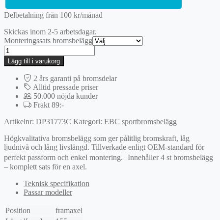
Delbetalning från
100
kr
/månad
Skickas inom 2-5 arbetsdagar.
Monteringssats bromsbelägg
EBC
Redstuff
Lägg till i varukorg
bromsbelägg
mängd
2 års garanti på bromsdelar
Alltid pressade priser
50.000 nöjda kunder
Frakt 89:-
Artikelnr:
DP31773C
Kategori:
EBC sportbromsbelägg
Högkvalitativa bromsbelägg som ger pålitlig bromskraft, låg
ljudnivå och lång livslängd. Tillverkade enligt OEM-standard för
perfekt passform och enkel montering. Innehåller 4 st bromsbelägg
– komplett sats för en axel.
Teknisk specifikation
Passar modeller
Position
framaxel