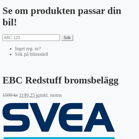
Se om produkten passar din
bil!
Sök
Inget reg. nr?
Sök på bilmodell
EBC Redstuff bromsbelägg
Det
Det
1599
kr
1199,25
kr
inkl. moms
ursprungliga
nuvarande
priset
priset
var:
är:
1599 kr.
1199,25 kr.