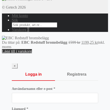
© Getech 2026
Mitt konto
Sök
Search
for:
Varukorg
0
Det
Det
Du tittar på:
EBC Redstuff bromsbelägg
1599
kr
1199,25
kr
inkl.
ursprungliga
nuvara
moms
priset
priset
Lägg till i varukorg
var:
är:
1599 kr.
1199,25
×
Logga in
Registrera
Obligatoriskt
Användarnamn eller e-post
*
Obligatoriskt
Lösenord
*