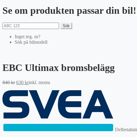
Se om produkten passar din bil!
Sök
Inget reg. nr?
Sök på bilmodell
EBC Ultimax bromsbelägg
Det
Det
840
kr
630
kr
inkl. moms
ursprungliga
nuvarande
priset
priset
var:
är:
840 kr.
630 kr.
Delbetalni