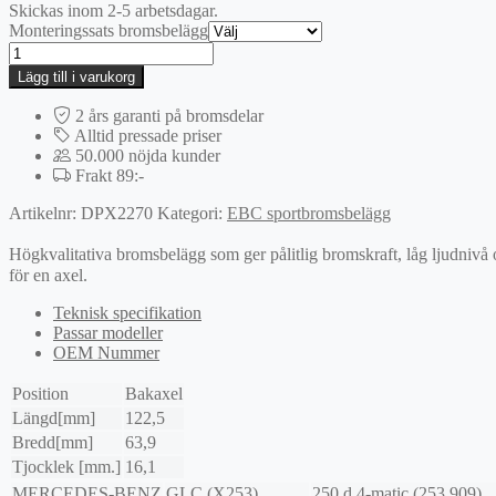
Skickas inom 2-5 arbetsdagar.
Monteringssats bromsbelägg
EBC
Ultimax
Lägg till i varukorg
bromsbelägg
mängd
2 års garanti på bromsdelar
Alltid pressade priser
50.000 nöjda kunder
Frakt 89:-
Artikelnr:
DPX2270
Kategori:
EBC sportbromsbelägg
Högkvalitativa bromsbelägg som ger pålitlig bromskraft, låg ljudnivå
för en axel.
Teknisk specifikation
Passar modeller
OEM Nummer
Position
Bakaxel
Längd[mm]
122,5
Bredd[mm]
63,9
Tjocklek [mm.]
16,1
MERCEDES-BENZ
GLC (X253)
250 d 4-matic (253.909)