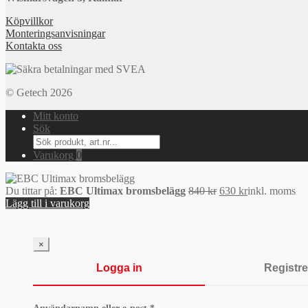
Köpvillkor
Monteringsanvisningar
Kontakta oss
© Getech 2026
Mitt konto
Sök
Search
for:
Varukorg
0
Det
Det
Du tittar på:
EBC Ultimax bromsbelägg
840
kr
630
kr
inkl. moms
ursprungliga
nuvarande
Lägg till i varukorg
priset
priset
var:
är:
840 kr.
630 kr.
×
Logga in
Registre
Obligatoriskt