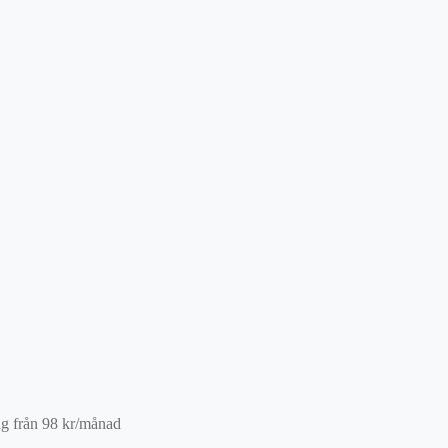
ng från
98
kr
/månad