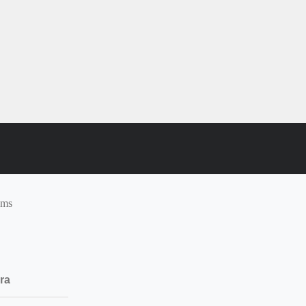
oms
de
ra