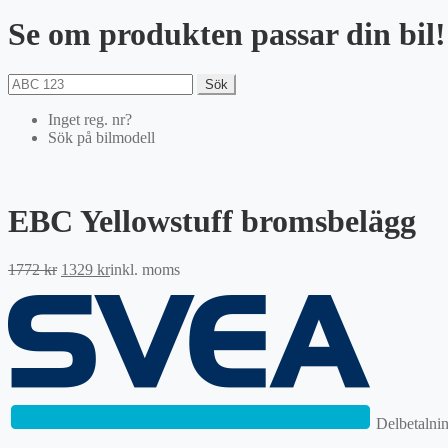
Se om produkten passar din bil!
Sök
Inget reg. nr?
Sök på bilmodell
EBC Yellowstuff bromsbelägg
Det
Det
1772
kr
1329
kr
inkl. moms
ursprungliga
nuvarande
priset
priset
var:
är:
1772 kr.
1329 kr.
Delbetalni