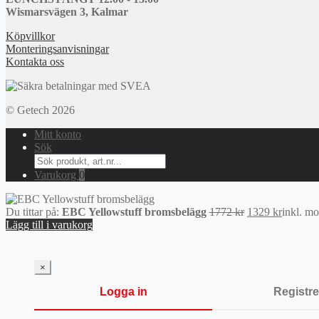
Wismarsvägen 3, Kalmar
Köpvillkor
Monteringsanvisningar
Kontakta oss
© Getech 2026
Mitt konto
Sök
Search
for:
Varukorg
0
Det
Det
Du tittar på:
EBC Yellowstuff bromsbelägg
1772
kr
1329
kr
inkl. m
ursprungliga
nuvaran
Lägg till i varukorg
priset
priset
var:
är:
1772 kr.
1329 kr.
×
Logga in
Registre