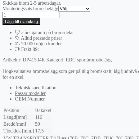
Skickas inom 2-5 arbetsdagar.
Monteringssats bromsbelägg
EBC
Yellowstuff
Lägg till i varukorg
bromsbelägg
mängd
2 års garanti på bromsdelar
Alltid pressade priser
50.000 nöjda kunder
Frakt 89:-
Artikelnr:
DP41534R
Kategori:
EBC sportbromsbelägg
Högkvalitativa bromsbelägg som ger pålitlig bromskraft, låg ljudnivå
för en axel.
Teknisk specifikation
Passar modeller
OEM Nummer
Position
Bakaxel
Längd[mm]
116
Bredd[mm]
59
Tjocklek [mm.]
17,5
VW
TRANSPORTER T4 Buss (70B, 70C, 7DB, 7DK, 70J, 70K, 7