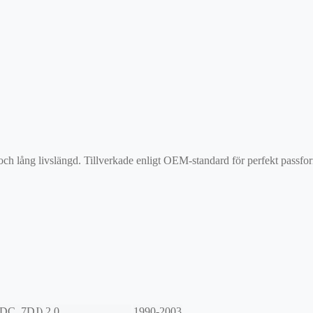
 och lång livslängd. Tillverkade enligt OEM-standard för perfekt passf
DC, 7DJ)
2.0
1990-2003