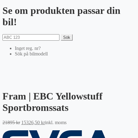
Se om produkten passar din
bil!
Sök
Inget reg. nr?
Sök på bilmodell
Fram | EBC Yellowstuff
Sportbromssats
Det
Det
21895
kr
15326,50
kr
inkl. moms
ursprungliga
nuvarande
priset
priset