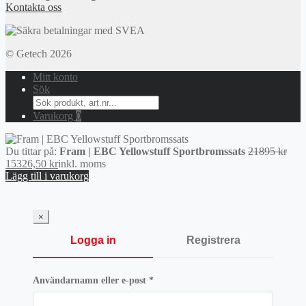
Kontakta oss
© Getech 2026
Mitt konto
Sök
Search
for:
Varukorg
0
Det
Du tittar på:
Fram | EBC Yellowstuff Sportbromssats
21895
kr
Det
ursp
15326,50
kr
inkl. moms
nuvarande
prise
Lägg till i varukorg
priset
var:
är:
2189
15326,50 kr.
×
Logga in
Registrera
Obligatoriskt
Användarnamn eller e-post
*