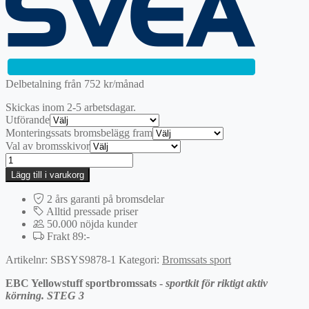
var:
är:
21895 kr.
15326,50 kr.
Delbetalning från
752
kr
/månad
Skickas inom 2-5 arbetsdagar.
Utförande
Monteringssats bromsbelägg fram
Val av bromsskivor
Fram
|
Lägg till i varukorg
EBC
Yellowstuff
2 års garanti på bromsdelar
Sportbromssats
Alltid pressade priser
mängd
50.000 nöjda kunder
Frakt 89:-
Artikelnr:
SBSYS9878-1
Kategori:
Bromssats sport
EBC Yellowstuff sportbromssats -
sportkit för riktigt aktiv
körning. STEG 3