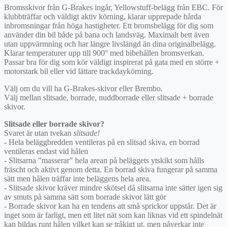
Bromsskivor från G-Brakes ingår, Yellowstuff-belägg från EBC. För
klubbträffar och väldigt aktiv körning, klarar upprepade hårda
inbromsningar från höga hastigheter. Ett bromsbelägg för dig som
använder din bil både på bana och landsväg. Maximalt bett även
utan uppvärmning och har längre livslängd än dina originalbelägg.
Klarar temperaturer upp till 900° med bibehållen bromsverkan.
Passar bra för dig som kör väldigt inspirerat på gata med en större +
motorstark bil eller vid lättare trackdaykörning.
Välj om du vill ha G-Brakes-skivor eller Brembo.
Välj mellan slitsade, borrade, nuddborrade eller slitsade + borrade
skivor.
Slitsade eller borrade skivor?
Svaret är utan tvekan
slitsade!
- Hela beläggbredden ventileras på en slitsad skiva, en borrad
ventileras endast vid hålen
- Slitsarna "masserar" hela arean på beläggets ytskikt som hålls
fräscht och aktivt genom detta. En borrad skiva fungerar på samma
sätt men hålen träffar inte beläggens hela area.
- Slitsade skivor kräver mindre skötsel då slitsarna inte sätter igen sig
av smuts på samma sätt som borrade skivor lätt gör
- Borrade skivor kan ha en tendens att små sprickor uppstår. Det är
inget som är farligt, men ett litet nät som kan liknas vid ett spindelnät
kan bildas runt hålen vilket kan se tråkigt ut, men påverkar inte