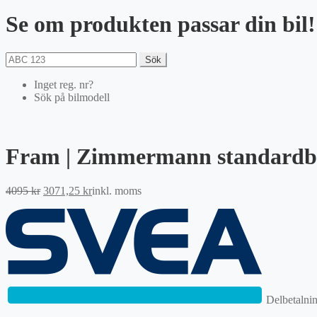
Se om produkten passar din bil!
Sök
Inget reg. nr?
Sök på bilmodell
Fram | Zimmermann standardb
Det
Det
4095
kr
3071,25
kr
inkl. moms
ursprungliga
nuvarande
priset
priset
var:
är:
4095 kr.
3071,25 kr.
Delbetalni