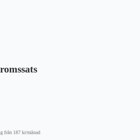
romssats
ng från
187
kr
/månad