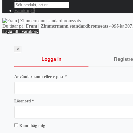
Search
for:
Varukorg
0
Det
Du tittar på:
Fram | Zimmermann standardbromssats
4095
kr
307
ursp
Lägg till i varukorg
pris
var:
4095
×
Logga in
Registre
Obligatoriskt
Användarnamn eller e-post
*
Obligatoriskt
Lösenord
*
Kom ihåg mig