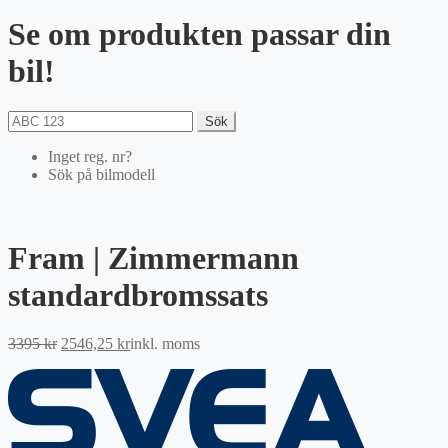
Se om produkten passar din
bil!
Sök
Inget reg. nr?
Sök på bilmodell
Fram | Zimmermann
standardbromssats
Det
Det
3395
kr
2546,25
kr
inkl. moms
ursprungliga
nuvarande
priset
priset
var:
är:
3395 kr.
2546,25 kr.