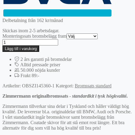
Delbetalning från
162
kr
/månad
Skickas inom 2-5 arbetsdagar.
Monteringssats bromsbelägg fram
Fram
|
Lägg till i varukorg
Zimmermann
standardbromssats
2 års garanti på bromsdelar
mängd
Alltid pressade priser
50.000 nöjda kunder
Frakt 89:-
Artikelnr:
OBSZI145360-1
Kategori:
Bromssats standard
Zimmermann originalbromssats -
standardkit i tysk högkvalité.
Zimmermann tillverkar sina delar i Tyskland och håller väldigt hög
kvalité. De levererar bl.a. originaldelar till BMW, Audi och Porsche.
I vårt standardkit ingår bromsskivor samt bromsbelägg från
Zimmermann. Coatade skivor för att stå emot rost längre. Ett bra
alternativ för dig som vill ha hög kvalité till bra pris!