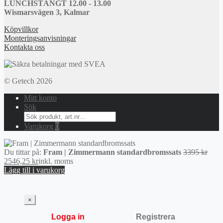
LUNCHSTÄNGT 12.00 - 13.00
Wismarsvägen 3, Kalmar
Köpvillkor
Monteringsanvisningar
Kontakta oss
© Getech 2026
Mitt konto
Sök
Search
for:
Varukorg
0
Det
Du tittar på:
Fram | Zimmermann standardbromssats
3395
kr
Det
ursp
2546,25
kr
inkl. moms
nuvarande
prise
Lägg till i varukorg
priset
var:
är:
3395
2546,25 kr.
×
Logga in
Registrera