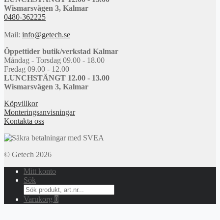
Wismarsvägen 3, Kalmar
0480-362225
Mail:
info@getech.se
Öppettider butik/verkstad Kalmar
Måndag - Torsdag 09.00 - 18.00
Fredag 09.00 - 12.00
LUNCHSTÄNGT 12.00 - 13.00
Wismarsvägen 3, Kalmar
Köpvillkor
Monteringsanvisningar
Kontakta oss
© Getech 2026
Mitt konto
Sök
Search
for:
Varukorg
0