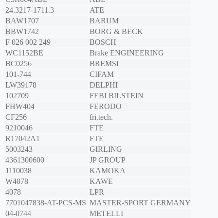
24.3217-1711.3
ATE
BAW1707
BARUM
BBW1742
BORG & BECK
F 026 002 249
BOSCH
WC1152BE
Brake ENGINEERING
BC0256
BREMSI
101-744
CIFAM
LW39178
DELPHI
102709
FEBI BILSTEIN
FHW404
FERODO
CF256
fri.tech.
9210046
FTE
R17042A1
FTE
5003243
GIRLING
4361300600
JP GROUP
1110038
KAMOKA
W4078
KAWE
4078
LPR
7701047838-AT-PCS-MS
MASTER-SPORT GERMANY
04-0744
METELLI