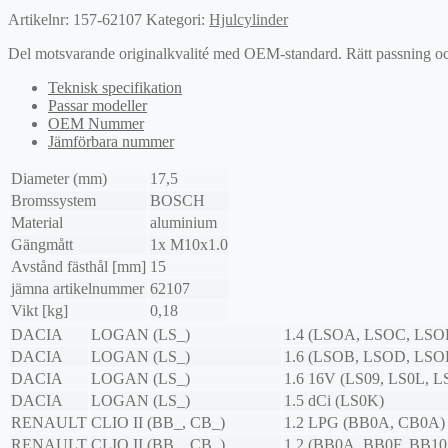
Artikelnr:
157-62107
Kategori:
Hjulcylinder
Del motsvarande originalkvalité med OEM-standard. Rätt passning och l
Teknisk specifikation
Passar modeller
OEM Nummer
Jämförbara nummer
Diameter (mm)
17,5
Bromssystem
BOSCH
Material
aluminium
Gängmått
1x M10x1.0
Avstånd fästhål [mm]
15
jämna artikelnummer
62107
Vikt [kg]
0,18
DACIA
LOGAN (LS_)
1.4 (LSOA, LSOC, LSO
DACIA
LOGAN (LS_)
1.6 (LSOB, LSOD, LSO
DACIA
LOGAN (LS_)
1.6 16V (LS09, LS0L, L
DACIA
LOGAN (LS_)
1.5 dCi (LS0K)
RENAULT
CLIO II (BB_, CB_)
1.2 LPG (BB0A, CB0A)
RENAULT
CLIO II (BB_, CB_)
1.2 (BB0A, BB0F, BB10