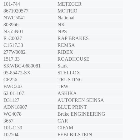
101-744
METZGER
8671020577
MOTRIO
NWC5041
National
803966
NK
N355N01
NPS
R-C0027
RAP BRAKES
C1517.33
REMSA
277W0082
RIDEX
1517.33
ROADHOUSE
SKWBC-0680081
Stark
05-85472-SX
STELLOX
CF256
TRUSTING
BWC243
TRW
62-01-107
ASHIKA
D31127
AUTOFREN SEINSA
ADN18907
BLUE PRINT
WC4078
Brake ENGINEERING
3657
CAR
101-1139
CIFAM
102504
FEBI BILSTEIN