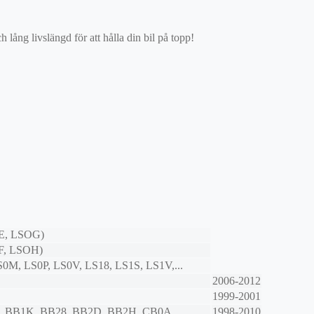
ång livslängd för att hålla din bil på topp!
E, LSOG)
F, LSOH)
S0M, LS0P, LS0V, LS18, LS1S, LS1V,...
2006-2012
1999-2001
, BB1K, BB28, BB2D, BB2H, CB0A,...
1998-2010