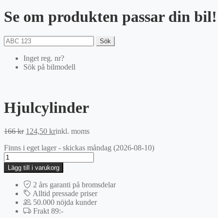
Se om produkten passar din bil!
Sök
Inget reg. nr?
Sök på bilmodell
Hjulcylinder
Det
Det
166
kr
124,50
kr
inkl. moms
ursprungliga
nuvarande
Finns i eget lager - skickas måndag (2026-08-10)
priset
priset
Hjulcylinder
var:
är:
mängd
166 kr.
124,50 kr.
Lägg till i varukorg
2 års garanti på bromsdelar
Alltid pressade priser
50.000 nöjda kunder
Frakt 89:-