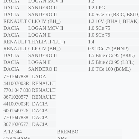
DACIA
LOGAN MCV II
1.2
DACIA
SANDERO II
1.2 LPG
DACIA
SANDERO II
1.0 SCe 75 (B8JC, B8JD
RENAULT
CLIO IV (BH_)
1.2 16V (BHA1, BHA
DACIA
LOGAN MCV II
1.0 SCe 75
DACIA
LOGAN II
1.0 SCe 75
RENAULT
THALIA II (LU_)
1.4
RENAULT
CLIO IV (BH_)
0.9 TCe 75 (BHNP)
DACIA
SANDERO II
1.5 Blue dCi 95 (B8JL)
DACIA
LOGAN II
1.5 Blue dCi 95 (L8JL)
DACIA
SANDERO II
1.0 TCe 100 (B8ML)
7701047838
LADA
441007003R
RENAULT
7701 047 838
RENAULT
8671020577
RENAULT
441007003R
DACIA
6001549726
DACIA
7701047838
DACIA
8671020577
DACIA
A 12 344
BREMBO
C5R064ABE
ABE