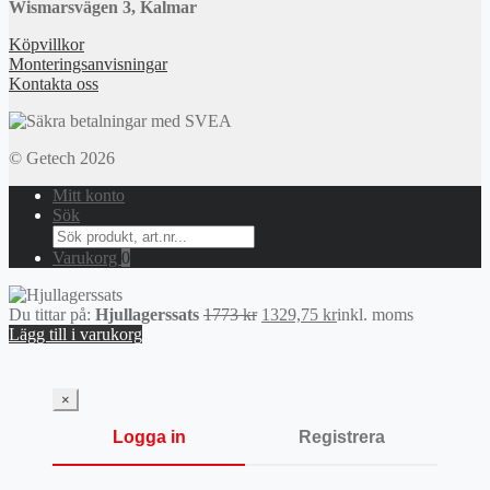
Wismarsvägen 3, Kalmar
Köpvillkor
Monteringsanvisningar
Kontakta oss
© Getech 2026
Mitt konto
Sök
Search
for:
Varukorg
0
Det
Det
Du tittar på:
Hjullagerssats
1773
kr
1329,75
kr
inkl. moms
ursprungliga
nuvarande
Lägg till i varukorg
priset
priset
var:
är:
1773 kr.
1329,75 kr.
×
Logga in
Registrera