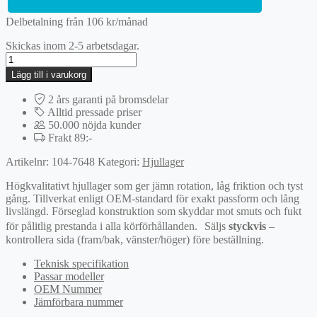
Delbetalning från
106
kr
/månad
Skickas inom 2-5 arbetsdagar.
Hjullagerssats
mängd
Lägg till i varukorg
2 års garanti på bromsdelar
Alltid pressade priser
50.000 nöjda kunder
Frakt 89:-
Artikelnr:
104-7648
Kategori:
Hjullager
Högkvalitativt hjullager som ger jämn rotation, låg friktion och tyst
gång. Tillverkat enligt OEM-standard för exakt passform och lång
livslängd. Förseglad konstruktion som skyddar mot smuts och fukt
för pålitlig prestanda i alla körförhållanden. Säljs
styckvis
–
kontrollera sida (fram/bak, vänster/höger) före beställning.
Teknisk specifikation
Passar modeller
OEM Nummer
Jämförbara nummer