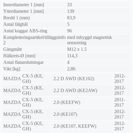
Innerdiameter 1 [mm]
33
Ytterdiameter 1 [mm]
139
Bredd 1 (mm)
83,9
Antal fälghål
5
Antal kuggar ABS-ring
96
Kompletteringsartikel/tilläggsinfo
med inbyggd magnetisk
2
sensorring
Gängmått
M12 x 1.5
Hålkrets-Ø [mm]
114,3
Antal flatanslutningar
4
Vikt [kg]
2,86
CX-5 (KE,
2012-
MAZDA
2.2 D AWD (KE102)
GH)
2017
CX-5 (KE,
2012-
MAZDA
2.2 D AWD (KE2AW)
GH)
2017
CX-5 (KE,
2011-
MAZDA
2.0 (KEEFW)
GH)
2017
CX-5 (KE,
2012-
MAZDA
2.0 (KE107)
GH)
2017
CX-5 (KE,
2012-
MAZDA
2.0 (KE107, KEEFW)
GH)
2017