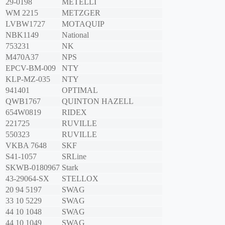
29-0198
METELLI
WM 2215
METZGER
LVBW1727
MOTAQUIP
NBK1149
National
753231
NK
M470A37
NPS
EPCV-BM-009
NTY
KLP-MZ-035
NTY
941401
OPTIMAL
QWB1767
QUINTON HAZELL
654W0819
RIDEX
221725
RUVILLE
550323
RUVILLE
VKBA 7648
SKF
S41-1057
SRLine
SKWB-0180967
Stark
43-29064-SX
STELLOX
20 94 5197
SWAG
33 10 5229
SWAG
44 10 1048
SWAG
44 10 1049
SWAG