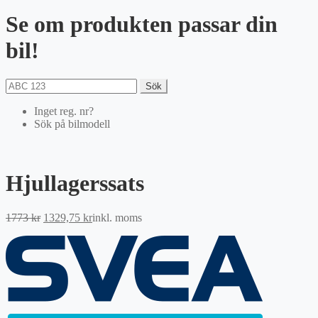
Se om produkten passar din
bil!
Sök
Inget reg. nr?
Sök på bilmodell
Hjullagerssats
Det
Det
1773
kr
1329,75
kr
inkl. moms
ursprungliga
nuvarande
priset
priset
var:
är:
1773 kr.
1329,75 kr.