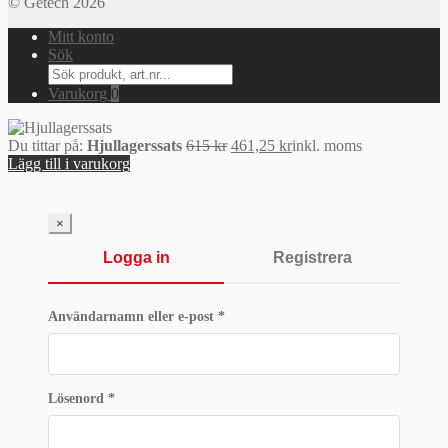
© Getech 2026
Mitt konto
Sök
Search
for:
Varukorg
0
Det
Det
Du tittar på:
Hjullagerssats
615
kr
461,25
kr
inkl. moms
ursprungliga
nuvarande
Lägg till i varukorg
priset
priset
var:
är:
615 kr.
461,25 kr.
×
Logga in
Registrera
Obligatoriskt
Användarnamn eller e-post
*
Obligatoriskt
Lösenord
*