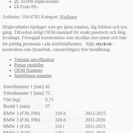
50.000 nöjda kunder
Frakt 89:-
Artikelnr:
104-6782
Kategori:
Hjullager
Högkvalitativt hjullager som ger jämn rotation, låg friktion och tyst
gång. Tillverkat enligt OEM-standard för exakt passform och lång
livslängd. Förseglad konstruktion som skyddar mot smuts och fukt
för pålitlig prestanda i alla körförhållanden. Säljs
styckvis
–
kontrollera sida (fram/bak, vänster/höger) före beställning.
Teknisk specifikation
Passar modeller
OEM Nummer
Jämförbara nummer
Innerdiameter 1 [mm]
42
Ytterdiameter 1 [mm]
75
Vikt [kg]
0,73
Bredd 1 (mm)
37
BMW
3 (F30, F80)
318 d
2012-2015
BMW
3 (F30, F80)
320 d
2011-2016
BMW
1 (F20)
116 i
2011-2015
BMW
1 (F20)
118 i
2011-2015