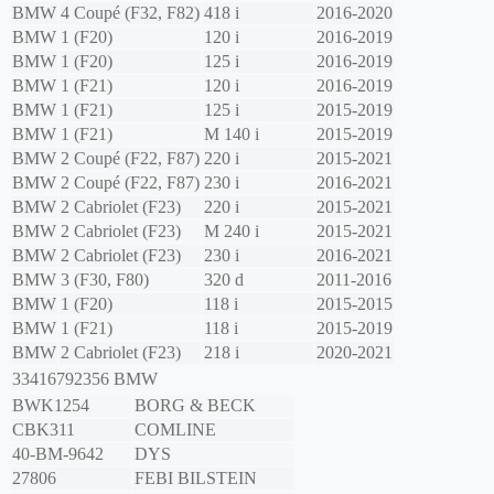
BMW
4 Coupé (F32, F82)
418 i
2016-2020
BMW
1 (F20)
120 i
2016-2019
BMW
1 (F20)
125 i
2016-2019
BMW
1 (F21)
120 i
2016-2019
BMW
1 (F21)
125 i
2015-2019
BMW
1 (F21)
M 140 i
2015-2019
BMW
2 Coupé (F22, F87)
220 i
2015-2021
BMW
2 Coupé (F22, F87)
230 i
2016-2021
BMW
2 Cabriolet (F23)
220 i
2015-2021
BMW
2 Cabriolet (F23)
M 240 i
2015-2021
BMW
2 Cabriolet (F23)
230 i
2016-2021
BMW
3 (F30, F80)
320 d
2011-2016
BMW
1 (F20)
118 i
2015-2015
BMW
1 (F21)
118 i
2015-2019
BMW
2 Cabriolet (F23)
218 i
2020-2021
33416792356
BMW
BWK1254
BORG & BECK
CBK311
COMLINE
40-BM-9642
DYS
27806
FEBI BILSTEIN