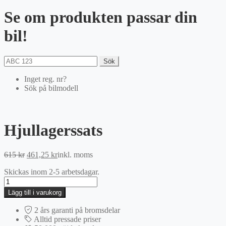
Se om produkten passar din
bil!
Sök
Inget reg. nr?
Sök på bilmodell
Hjullagerssats
Det
Det
615
kr
461,25
kr
inkl. moms
ursprungliga
nuvarande
Skickas inom 2-5 arbetsdagar.
priset
priset
Hjullagerssats
var:
är:
mängd
615 kr.
461,25 kr.
Lägg till i varukorg
2 års garanti på bromsdelar
Alltid pressade priser