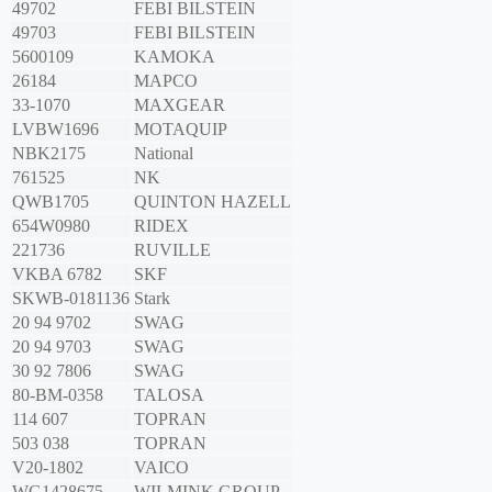
49702
FEBI BILSTEIN
49703
FEBI BILSTEIN
5600109
KAMOKA
26184
MAPCO
33-1070
MAXGEAR
LVBW1696
MOTAQUIP
NBK2175
National
761525
NK
QWB1705
QUINTON HAZELL
654W0980
RIDEX
221736
RUVILLE
VKBA 6782
SKF
SKWB-0181136
Stark
20 94 9702
SWAG
20 94 9703
SWAG
30 92 7806
SWAG
80-BM-0358
TALOSA
114 607
TOPRAN
503 038
TOPRAN
V20-1802
VAICO
WG1428675
WILMINK GROUP