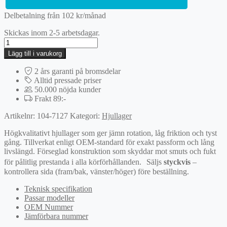
Delbetalning från
102
kr
/månad
Skickas inom 2-5 arbetsdagar.
Hjullagerssats
mängd
Lägg till i varukorg
2 års garanti på bromsdelar
Alltid pressade priser
50.000 nöjda kunder
Frakt 89:-
Artikelnr:
104-7127
Kategori:
Hjullager
Högkvalitativt hjullager som ger jämn rotation, låg friktion och tyst
gång. Tillverkat enligt OEM-standard för exakt passform och lång
livslängd. Förseglad konstruktion som skyddar mot smuts och fukt
för pålitlig prestanda i alla körförhållanden. Säljs
styckvis
–
kontrollera sida (fram/bak, vänster/höger) före beställning.
Teknisk specifikation
Passar modeller
OEM Nummer
Jämförbara nummer