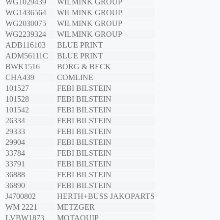
WG1029439
WILMINK GROUP
WG1436564
WILMINK GROUP
WG2030075
WILMINK GROUP
WG2239324
WILMINK GROUP
ADB116103
BLUE PRINT
ADM56111C
BLUE PRINT
BWK1516
BORG & BECK
CHA439
COMLINE
101527
FEBI BILSTEIN
101528
FEBI BILSTEIN
101542
FEBI BILSTEIN
26334
FEBI BILSTEIN
29333
FEBI BILSTEIN
29904
FEBI BILSTEIN
33784
FEBI BILSTEIN
33791
FEBI BILSTEIN
36888
FEBI BILSTEIN
36890
FEBI BILSTEIN
J4700802
HERTH+BUSS JAKOPARTS
WM 2221
METZGER
LVBW1873
MOTAQUIP