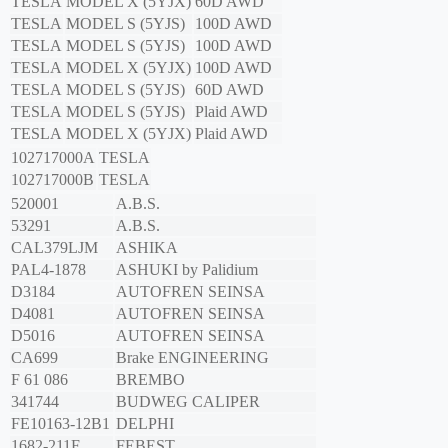
TESLA
MODEL X (5YJX)
60D AWD
TESLA
MODEL S (5YJS)
100D AWD
TESLA
MODEL S (5YJS)
100D AWD
TESLA
MODEL X (5YJX)
100D AWD
TESLA
MODEL S (5YJS)
60D AWD
TESLA
MODEL S (5YJS)
Plaid AWD
TESLA
MODEL X (5YJX)
Plaid AWD
102717000A
TESLA
102717000B
TESLA
520001
A.B.S.
53291
A.B.S.
CAL379LJM
ASHIKA
PAL4-1878
ASHUKI by Palidium
D3184
AUTOFREN SEINSA
D4081
AUTOFREN SEINSA
D5016
AUTOFREN SEINSA
CA699
Brake ENGINEERING
F 61 086
BREMBO
341744
BUDWEG CALIPER
FE10163-12B1
DELPHI
1682-211F
FEBEST