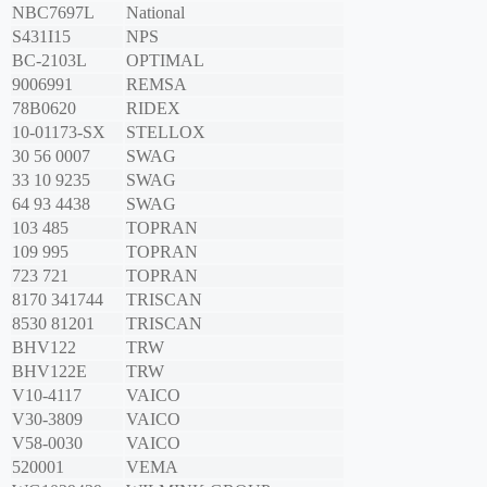
NBC7697L
National
S431I15
NPS
BC-2103L
OPTIMAL
9006991
REMSA
78B0620
RIDEX
10-01173-SX
STELLOX
30 56 0007
SWAG
33 10 9235
SWAG
64 93 4438
SWAG
103 485
TOPRAN
109 995
TOPRAN
723 721
TOPRAN
8170 341744
TRISCAN
8530 81201
TRISCAN
BHV122
TRW
BHV122E
TRW
V10-4117
VAICO
V30-3809
VAICO
V58-0030
VAICO
520001
VEMA