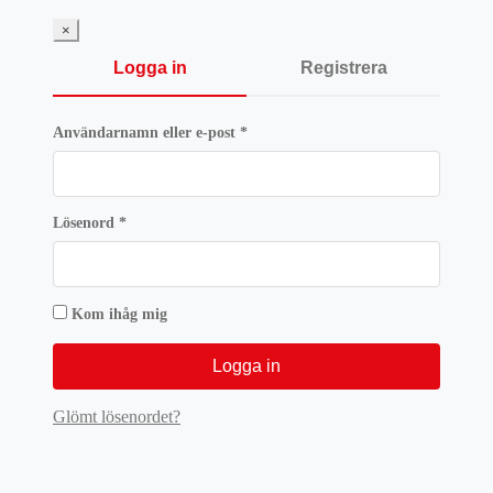
var:
är:
1649 kr.
1236,75 kr.
×
Logga in
Registrera
Obligatoriskt
Användarnamn eller e-post
*
Obligatoriskt
Lösenord
*
Kom ihåg mig
Logga in
Glömt lösenordet?