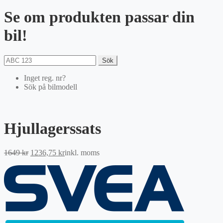
Se om produkten passar din
bil!
Sök
Inget reg. nr?
Sök på bilmodell
Hjullagerssats
Det
Det
1649
kr
1236,75
kr
inkl. moms
ursprungliga
nuvarande
priset
priset
var:
är:
1649 kr.
1236,75 kr.