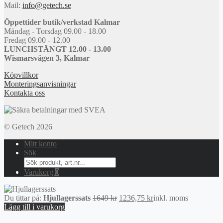
Mail:
info@getech.se
Öppettider butik/verkstad Kalmar
Måndag - Torsdag 09.00 - 18.00
Fredag 09.00 - 12.00
LUNCHSTÄNGT 12.00 - 13.00
Wismarsvägen 3, Kalmar
Köpvillkor
Monteringsanvisningar
Kontakta oss
© Getech 2026
Mitt konto
Sök
Search
for:
Varukorg
0
Det
Det
Du tittar på:
Hjullagerssats
1649
kr
1236,75
kr
inkl. moms
ursprungliga
nuvarande
Lägg till i varukorg
priset
priset