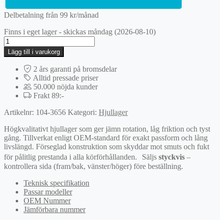
Delbetalning från
99
kr
/månad
Finns i eget lager - skickas måndag (2026-08-10)
Hjullagerssats
mängd
Lägg till i varukorg
2 års garanti på bromsdelar
Alltid pressade priser
50.000 nöjda kunder
Frakt 89:-
Artikelnr:
104-3656
Kategori:
Hjullager
Högkvalitativt hjullager som ger jämn rotation, låg friktion och tyst
gång. Tillverkat enligt OEM-standard för exakt passform och lång
livslängd. Förseglad konstruktion som skyddar mot smuts och fukt
för pålitlig prestanda i alla körförhållanden. Säljs
styckvis
–
kontrollera sida (fram/bak, vänster/höger) före beställning.
Teknisk specifikation
Passar modeller
OEM Nummer
Jämförbara nummer