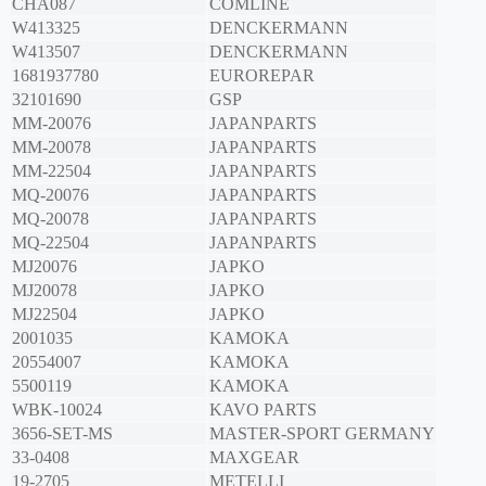
CHA087
COMLINE
W413325
DENCKERMANN
W413507
DENCKERMANN
1681937780
EUROREPAR
32101690
GSP
MM-20076
JAPANPARTS
MM-20078
JAPANPARTS
MM-22504
JAPANPARTS
MQ-20076
JAPANPARTS
MQ-20078
JAPANPARTS
MQ-22504
JAPANPARTS
MJ20076
JAPKO
MJ20078
JAPKO
MJ22504
JAPKO
2001035
KAMOKA
20554007
KAMOKA
5500119
KAMOKA
WBK-10024
KAVO PARTS
3656-SET-MS
MASTER-SPORT GERMANY
33-0408
MAXGEAR
19-2705
METELLI