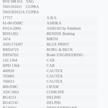
8V0 598 611
VAG
5WA501611
CUPRA
5WA501611A
CUPRA
17757
A.B.S.
61-00-0509C
ASHIKA
PAL6-2004
ASHUKI by Palidium
BDS1202
BENDIX Braking
3474
BIRTH
ADU174307
BLUE PRINT
BBD4723
BORG & BECK
DI956702
Brake ENGINEERING
142.1364
CAR
HPD 1364
CAR
460920
CAUTEX
765065
CAUTEX
766013
CAUTEX
800-938C
CIFAM
ADC1663
COMLINE
BG4153
DELPHI
BG4153C
DELPHI
B130561
DENCKERMANN