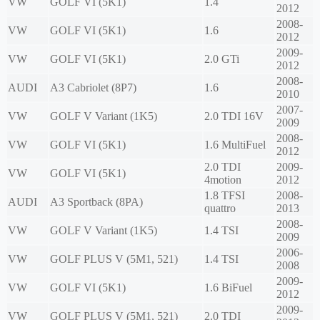
VW
GOLF VI (5K1)
1.4
2012
2008-
VW
GOLF VI (5K1)
1.6
2012
2009-
VW
GOLF VI (5K1)
2.0 GTi
2012
2008-
AUDI
A3 Cabriolet (8P7)
1.6
2010
2007-
VW
GOLF V Variant (1K5)
2.0 TDI 16V
2009
2008-
VW
GOLF VI (5K1)
1.6 MultiFuel
2012
2.0 TDI
2009-
VW
GOLF VI (5K1)
4motion
2012
1.8 TFSI
2008-
AUDI
A3 Sportback (8PA)
quattro
2013
2008-
VW
GOLF V Variant (1K5)
1.4 TSI
2009
2006-
VW
GOLF PLUS V (5M1, 521)
1.4 TSI
2008
2009-
VW
GOLF VI (5K1)
1.6 BiFuel
2012
2009-
VW
GOLF PLUS V (5M1, 521)
2.0 TDI