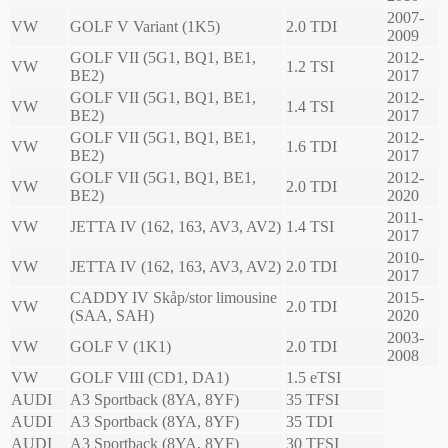
2007-
VW
GOLF V Variant (1K5)
2.0 TDI
2009
GOLF VII (5G1, BQ1, BE1,
2012-
VW
1.2 TSI
BE2)
2017
GOLF VII (5G1, BQ1, BE1,
2012-
VW
1.4 TSI
BE2)
2017
GOLF VII (5G1, BQ1, BE1,
2012-
VW
1.6 TDI
BE2)
2017
GOLF VII (5G1, BQ1, BE1,
2012-
VW
2.0 TDI
BE2)
2020
2011-
VW
JETTA IV (162, 163, AV3, AV2)
1.4 TSI
2017
2010-
VW
JETTA IV (162, 163, AV3, AV2)
2.0 TDI
2017
CADDY IV Skåp/stor limousine
2015-
VW
2.0 TDI
(SAA, SAH)
2020
2003-
VW
GOLF V (1K1)
2.0 TDI
2008
VW
GOLF VIII (CD1, DA1)
1.5 eTSI
AUDI
A3 Sportback (8YA, 8YF)
35 TFSI
AUDI
A3 Sportback (8YA, 8YF)
35 TDI
AUDI
A3 Sportback (8YA, 8YF)
30 TFSI