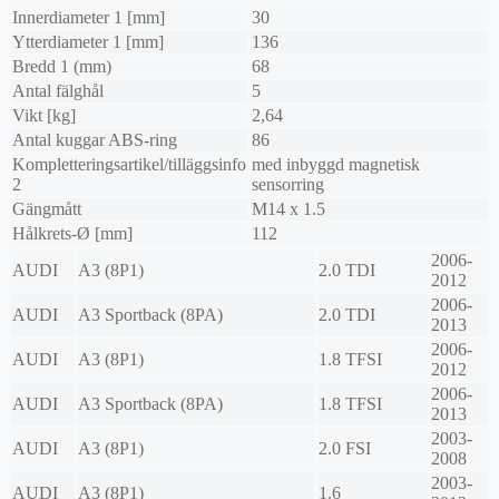
Innerdiameter 1 [mm]
30
Ytterdiameter 1 [mm]
136
Bredd 1 (mm)
68
Antal fälghål
5
Vikt [kg]
2,64
Antal kuggar ABS-ring
86
Kompletteringsartikel/tilläggsinfo
med inbyggd magnetisk
2
sensorring
Gängmått
M14 x 1.5
Hålkrets-Ø [mm]
112
2006-
AUDI
A3 (8P1)
2.0 TDI
2012
2006-
AUDI
A3 Sportback (8PA)
2.0 TDI
2013
2006-
AUDI
A3 (8P1)
1.8 TFSI
2012
2006-
AUDI
A3 Sportback (8PA)
1.8 TFSI
2013
2003-
AUDI
A3 (8P1)
2.0 FSI
2008
2003-
AUDI
A3 (8P1)
1.6