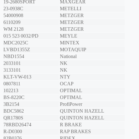
19-2680SPORT
MAXGEAR
23-0938C
METELLI
54000908
METZGER
6110209
METZGER
WM 2128
METZGER
015 523 0032/PD
MEYLE
MDC2025C
MINTEX
LVBD1355Z
MOTAQUIP
NBD1554
National
2033101
NK
3133101
NK
KLT-VW-013
NTY
0807811
OCAP
102213
OPTIMAL
BS-8220C
OPTIMAL
3B2154
ProfiPower
BDC5862
QUINTON HAZELL
QR1780S
QUINTON HAZELL
78RBD26474
R BRAKE
R-D0300
RAP BRAKES
82B0376
RIDEX