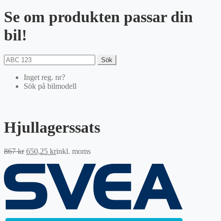
Se om produkten passar din
bil!
Sök
Inget reg. nr?
Sök på bilmodell
Hjullagerssats
Det
Det
867
kr
650,25
kr
inkl. moms
ursprungliga
nuvarande
priset
priset
var:
är:
867 kr.
650,25 kr.