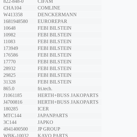
822-848-0
CIFAM
CHA104
COMLINE
W413358
DENCKERMANN
1681948580
EUROREPAR
10648
FEBI BILSTEIN
10982
FEBI BILSTEIN
11083
FEBI BILSTEIN
173949
FEBI BILSTEIN
176586
FEBI BILSTEIN
17770
FEBI BILSTEIN
28932
FEBI BILSTEIN
29825
FEBI BILSTEIN
31328
FEBI BILSTEIN
865.0
fri.tech.
J1061185
HERTH+BUSS JAKOPARTS
J4700816
HERTH+BUSS JAKOPARTS
180285
ICER
MTC144
JAPANPARTS
3C144
JAPKO
4941400500
JP GROUP
WBK-10032
KAVO PARTS