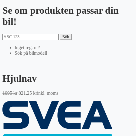
Se om produkten passar din
bil!
Sök
Inget reg. nr?
Sök på bilmodell
Hjulnav
Det
Det
1095
kr
821,25
kr
inkl. moms
ursprungliga
nuvarande
priset
priset
var:
är:
1095 kr.
821,25 kr.