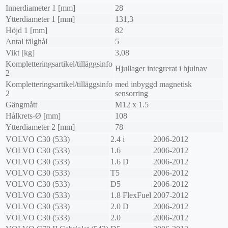
Innerdiameter 1 [mm]
28
Ytterdiameter 1 [mm]
131,3
Höjd 1 [mm]
82
Antal fälghål
5
Vikt [kg]
3,08
Kompletteringsartikel/tilläggsinfo
Hjullager integrerat i hjulnav
2
Kompletteringsartikel/tilläggsinfo
med inbyggd magnetisk
2
sensorring
Gängmått
M12 x 1.5
Hålkrets-Ø [mm]
108
Ytterdiameter 2 [mm]
78
VOLVO
C30 (533)
2.4 i
2006-2012
VOLVO
C30 (533)
1.6
2006-2012
VOLVO
C30 (533)
1.6 D
2006-2012
VOLVO
C30 (533)
T5
2006-2012
VOLVO
C30 (533)
D5
2006-2012
VOLVO
C30 (533)
1.8 FlexFuel
2007-2012
VOLVO
C30 (533)
2.0 D
2006-2012
VOLVO
C30 (533)
2.0
2006-2012