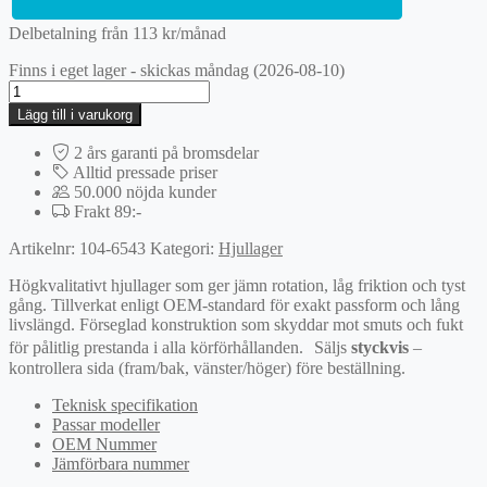
Delbetalning från
113
kr
/månad
Finns i eget lager - skickas måndag (2026-08-10)
Hjulnav
mängd
Lägg till i varukorg
2 års garanti på bromsdelar
Alltid pressade priser
50.000 nöjda kunder
Frakt 89:-
Artikelnr:
104-6543
Kategori:
Hjullager
Högkvalitativt hjullager som ger jämn rotation, låg friktion och tyst
gång. Tillverkat enligt OEM-standard för exakt passform och lång
livslängd. Förseglad konstruktion som skyddar mot smuts och fukt
för pålitlig prestanda i alla körförhållanden. Säljs
styckvis
–
kontrollera sida (fram/bak, vänster/höger) före beställning.
Teknisk specifikation
Passar modeller
OEM Nummer
Jämförbara nummer