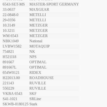
6543-SET-MS
MASTER-SPORT GERMANY
33-0637
MAXGEAR
22-0848-0
METELLI
29-0356
METELLI
10.3149
METZGER
10.3211
METZGER
WM 6543
METZGER
NBK1049
National
LVBW1582
MOTAQUIP
754821
NK
H521I18
NPS
891667
OPTIMAL
891667L
OPTIMAL
654W0121
RIDEX
H22013.00
ROADHOUSE
221143
RUVILLE
550229
RUVILLE
VKBA 6543
SKF
S41-1021
SRLine
SKWB-0180125
Stark