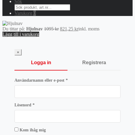
Sök
Search
for:
Varukorg
0
Det
Det
Du tittar på:
Hjulnav
1095
kr
821,25
kr
inkl. moms
ursprungliga
nuvarande
Lägg till i varukorg
priset
priset
var:
är:
1095 kr.
821,25 kr.
×
Logga in
Registrera
Obligatoriskt
Användarnamn eller e-post
*
Obligatoriskt
Lösenord
*
Kom ihåg mig