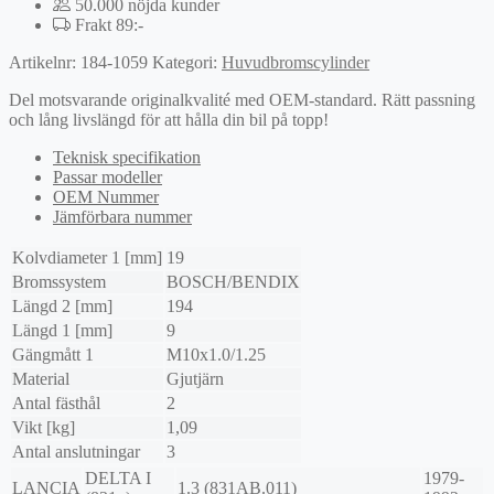
50.000 nöjda kunder
Frakt 89:-
Artikelnr:
184-1059
Kategori:
Huvudbromscylinder
Del motsvarande originalkvalité med OEM-standard. Rätt passning
och lång livslängd för att hålla din bil på topp!
Teknisk specifikation
Passar modeller
OEM Nummer
Jämförbara nummer
Kolvdiameter 1 [mm]
19
Bromssystem
BOSCH/BENDIX
Längd 2 [mm]
194
Längd 1 [mm]
9
Gängmått 1
M10x1.0/1.25
Material
Gjutjärn
Antal fästhål
2
Vikt [kg]
1,09
Antal anslutningar
3
DELTA I
1979-
LANCIA
1.3 (831AB.011)