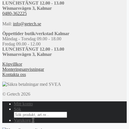
LUNCHSTÄNGT 12.00 - 13.00
Wismarsvägen 3, Kalmar
0480-362225
Mail:
info@getech.se
Öppettider butik/verkstad Kalmar
Måndag - Torsdag 09.00 - 18.00
Fredag 09.00 - 12.00
LUNCHSTÄNGT 12.00 - 13.00
Wismarsvägen 3, Kalmar
Köpvillkor
Monteringsanvisningar
Kontakta oss
© Getech 2026
Mitt konto
Sök
Search
for:
Varukorg
0