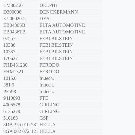
LM80256
DELPHI
D300008
DENCKERMANN
37-06020-5
DYS
EB0436SB
ELTA AUTOMOTIVE
EB0436TB
ELTA AUTOMOTIVE
07557
FEBI BILSTEIN
10386
FEBI BILSTEIN
10387
FEBI BILSTEIN
170627
FEBI BILSTEIN
FHB431230
FERODO
FHM1321
FERODO
1015.0
fri.tech.
381.0
fri.tech.
PF598
fri.tech.
9410093
FTE
4005578
GIRLING
6135279
GIRLING
510163
GSP
8DB 355 010-581
HELLA
8GA 002 072-121
HELLA