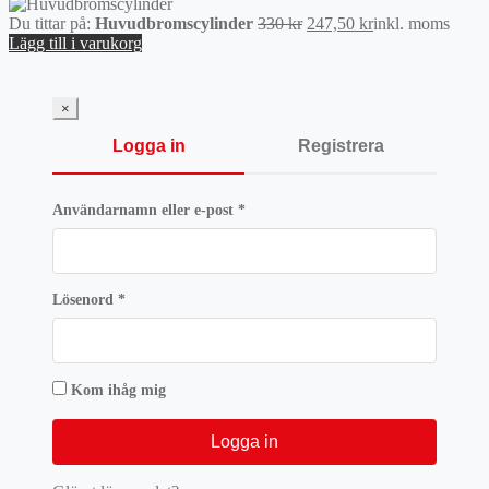
Det
Det
Du tittar på:
Huvudbromscylinder
330
kr
247,50
kr
inkl. moms
ursprungliga
nuvarande
Lägg till i varukorg
priset
priset
var:
är:
330 kr.
247,50 kr.
×
Logga in
Registrera
Obligatoriskt
Användarnamn eller e-post
*
Obligatoriskt
Lösenord
*
Kom ihåg mig
Logga in