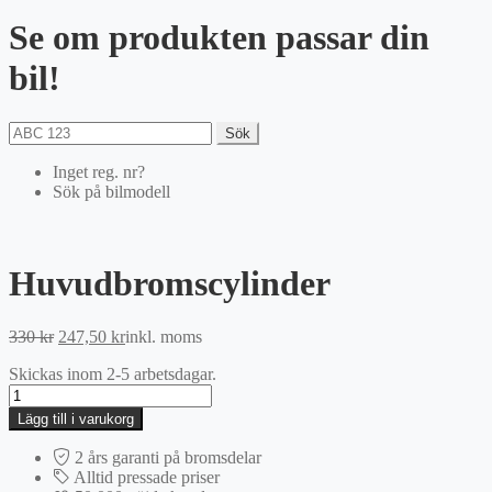
Se om produkten passar din
bil!
Sök
Inget reg. nr?
Sök på bilmodell
Huvudbromscylinder
Det
Det
330
kr
247,50
kr
inkl. moms
ursprungliga
nuvarande
Skickas inom 2-5 arbetsdagar.
priset
priset
Huvudbromscylinder
var:
är:
mängd
330 kr.
247,50 kr.
Lägg till i varukorg
2 års garanti på bromsdelar
Alltid pressade priser