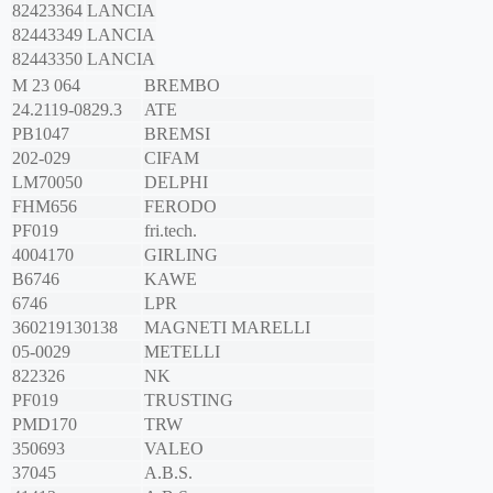
82423364
LANCIA
82443349
LANCIA
82443350
LANCIA
M 23 064
BREMBO
24.2119-0829.3
ATE
PB1047
BREMSI
202-029
CIFAM
LM70050
DELPHI
FHM656
FERODO
PF019
fri.tech.
4004170
GIRLING
B6746
KAWE
6746
LPR
360219130138
MAGNETI MARELLI
05-0029
METELLI
822326
NK
PF019
TRUSTING
PMD170
TRW
350693
VALEO
37045
A.B.S.