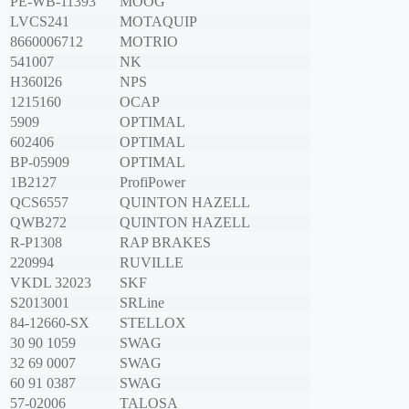
PE-WB-11393
MOOG
LVCS241
MOTAQUIP
8660006712
MOTRIO
541007
NK
H360I26
NPS
1215160
OCAP
5909
OPTIMAL
602406
OPTIMAL
BP-05909
OPTIMAL
1B2127
ProfiPower
QCS6557
QUINTON HAZELL
QWB272
QUINTON HAZELL
R-P1308
RAP BRAKES
220994
RUVILLE
VKDL 32023
SKF
S2013001
SRLine
84-12660-SX
STELLOX
30 90 1059
SWAG
32 69 0007
SWAG
60 91 0387
SWAG
57-02006
TALOSA