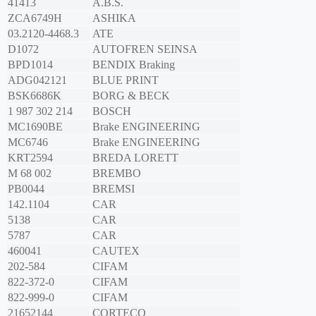
41413
A.B.S.
ZCA6749H
ASHIKA
03.2120-4468.3
ATE
D1072
AUTOFREN SEINSA
BPD1014
BENDIX Braking
ADG042121
BLUE PRINT
BSK6686K
BORG & BECK
1 987 302 214
BOSCH
MC1690BE
Brake ENGINEERING
MC6746
Brake ENGINEERING
KRT2594
BREDA LORETT
M 68 002
BREMBO
PB0044
BREMSI
142.1104
CAR
5138
CAR
5787
CAR
460041
CAUTEX
202-584
CIFAM
822-372-0
CIFAM
822-999-0
CIFAM
21652144
CORTECO