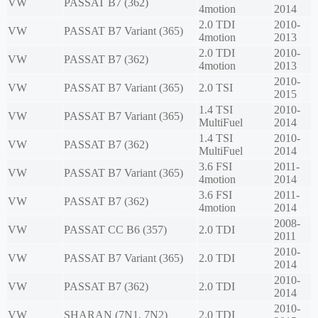
VW
PASSAT B7 (362)
4motion
2014
2.0 TDI
2010-
VW
PASSAT B7 Variant (365)
4motion
2013
2.0 TDI
2010-
VW
PASSAT B7 (362)
4motion
2013
2010-
VW
PASSAT B7 Variant (365)
2.0 TSI
2015
1.4 TSI
2010-
VW
PASSAT B7 Variant (365)
MultiFuel
2014
1.4 TSI
2010-
VW
PASSAT B7 (362)
MultiFuel
2014
3.6 FSI
2011-
VW
PASSAT B7 Variant (365)
4motion
2014
3.6 FSI
2011-
VW
PASSAT B7 (362)
4motion
2014
2008-
VW
PASSAT CC B6 (357)
2.0 TDI
2011
2010-
VW
PASSAT B7 Variant (365)
2.0 TDI
2014
2010-
VW
PASSAT B7 (362)
2.0 TDI
2014
2010-
VW
SHARAN (7N1, 7N2)
2.0 TDI