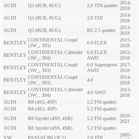
2014-
AUDI
Q3 (8UB, 8UG)
2.0 TDI quattro
2018
2014-
AUDI
Q3 (8UB, 8UG)
2.0 TDI
2018
2013-
AUDI
Q3 (8UB, 8UG)
RS 2.5 quattro
2018
CONTINENTAL Coupé
2015-
BENTLEY
6.0 FLEX
(3W_, 393)
2018
CONTINENTAL Cabriolet
6.0 FLEX
2015-
BENTLEY
(3W_, 394)
AWD
2018
CONTINENTAL Coupé
6.0 Supersports
2017-
BENTLEY
(3W_, 393)
AWD
2018
CONTINENTAL Coupé
2014-
BENTLEY
4.0
(3W_, 393)
2018
CONTINENTAL Cabriolet
2013-
BENTLEY
4.0 AWD
(3W_, 394)
2018
AUDI
R8 (4S3, 4SP)
5.2 FSI quattro
AUDI
R8 (4S3, 4SP)
5.2 FSI quattro
2016-
AUDI
R8 Spyder (4S9, 4SR)
5.2 FSI quattro
2021
AUDI
R8 Spyder (4S9, 4SR)
5.2 FSI quattro
2005-
VW
PASSAT B6 (3C2)
2.0 TDI