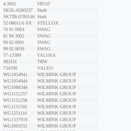
4.3002
SIDAT
SKSL-0260237
Stark
SKTIB-0780146
Stark
52-98011A-SX
STELLOX
70 91 0993
SWAG
81 94 3002
SWAG
99 02 0001
SWAG
99 02 0039
SWAG
57-13389
TALOSA
JBJ331
TRW
734596
VALEO
WG1054941
WILMINK GROUP
WG1054944
WILMINK GROUP
WG1088346
WILMINK GROUP
WG1151257
WILMINK GROUP
WG1151258
WILMINK GROUP
WG1151592
WILMINK GROUP
WG1251116
WILMINK GROUP
WG1337916
WILMINK GROUP
WG2003551
WILMINK GROUP