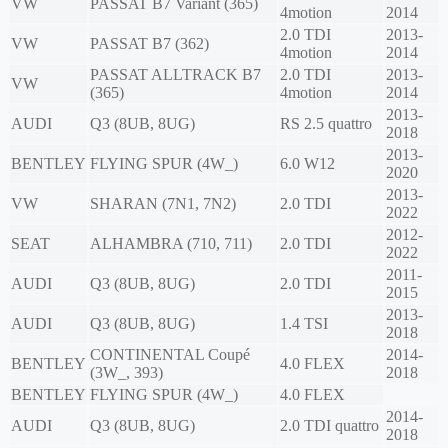
VW
PASSAT B7 Variant (365)
4motion
2014
2.0 TDI
2013-
VW
PASSAT B7 (362)
4motion
2014
PASSAT ALLTRACK B7
2.0 TDI
2013-
VW
(365)
4motion
2014
2013-
AUDI
Q3 (8UB, 8UG)
RS 2.5 quattro
2018
2013-
BENTLEY
FLYING SPUR (4W_)
6.0 W12
2020
2013-
VW
SHARAN (7N1, 7N2)
2.0 TDI
2022
2012-
SEAT
ALHAMBRA (710, 711)
2.0 TDI
2022
2011-
AUDI
Q3 (8UB, 8UG)
2.0 TDI
2015
2013-
AUDI
Q3 (8UB, 8UG)
1.4 TSI
2018
CONTINENTAL Coupé
2014-
BENTLEY
4.0 FLEX
(3W_, 393)
2018
BENTLEY
FLYING SPUR (4W_)
4.0 FLEX
2014-
AUDI
Q3 (8UB, 8UG)
2.0 TDI quattro
2018