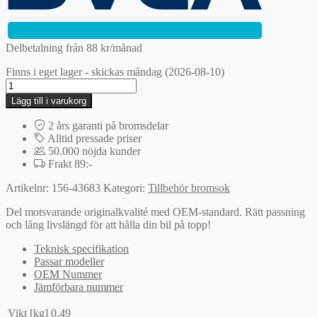
Delbetalning från
88
kr
/månad
Finns i eget lager - skickas måndag (2026-08-10)
Inställning,
parkeringsbroms
Lägg till i varukorg
bromsok
mängd
2 års garanti på bromsdelar
Alltid pressade priser
50.000 nöjda kunder
Frakt 89:-
Artikelnr:
156-43683
Kategori:
Tillbehör bromsok
Del motsvarande originalkvalité med OEM-standard. Rätt passning
och lång livslängd för att hålla din bil på topp!
Teknisk specifikation
Passar modeller
OEM Nummer
Jämförbara nummer
Vikt [kg]
0,49