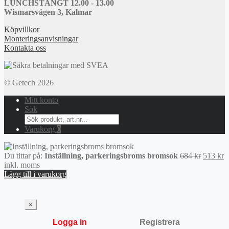
LUNCHSTÄNGT 12.00 - 13.00
Wismarsvägen 3, Kalmar
Köpvillkor
Monteringsanvisningar
Kontakta oss
© Getech 2026
Mitt konto
Sök
Search
for:
Varukorg
0
Det
D
Du tittar på:
Inställning, parkeringsbroms bromsok
684
kr
513
kr
ursprun
n
inkl. moms
priset
p
Lägg till i varukorg
var:
är
684 kr.
5
×
Logga in
Registrera