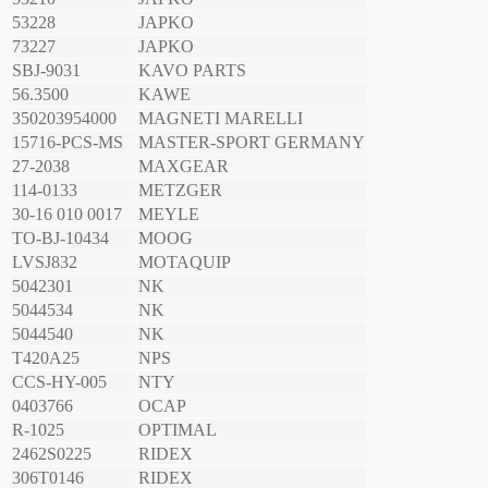
53228
JAPKO
73227
JAPKO
SBJ-9031
KAVO PARTS
56.3500
KAWE
350203954000
MAGNETI MARELLI
15716-PCS-MS
MASTER-SPORT GERMANY
27-2038
MAXGEAR
114-0133
METZGER
30-16 010 0017
MEYLE
TO-BJ-10434
MOOG
LVSJ832
MOTAQUIP
5042301
NK
5044534
NK
5044540
NK
T420A25
NPS
CCS-HY-005
NTY
0403766
OCAP
R-1025
OPTIMAL
2462S0225
RIDEX
306T0146
RIDEX