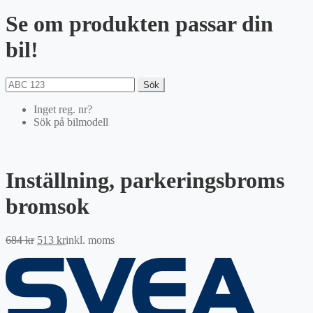
Se om produkten passar din
bil!
Sök
Inget reg. nr?
Sök på bilmodell
Inställning, parkeringsbroms
bromsok
Det
Det
684
kr
513
kr
inkl. moms
ursprungliga
nuvarande
priset
priset
var:
är:
684 kr.
513 kr.