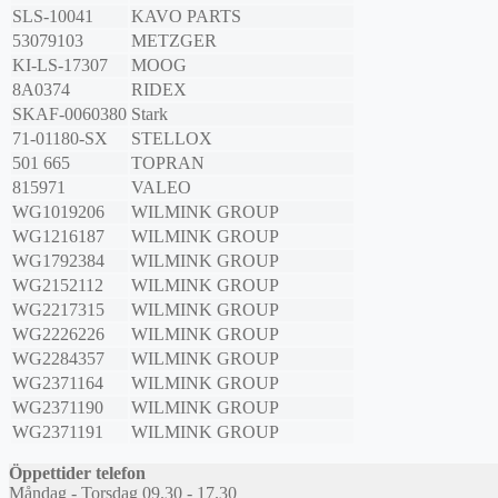
SLS-10041
KAVO PARTS
53079103
METZGER
KI-LS-17307
MOOG
8A0374
RIDEX
SKAF-0060380
Stark
71-01180-SX
STELLOX
501 665
TOPRAN
815971
VALEO
WG1019206
WILMINK GROUP
WG1216187
WILMINK GROUP
WG1792384
WILMINK GROUP
WG2152112
WILMINK GROUP
WG2217315
WILMINK GROUP
WG2226226
WILMINK GROUP
WG2284357
WILMINK GROUP
WG2371164
WILMINK GROUP
WG2371190
WILMINK GROUP
WG2371191
WILMINK GROUP
Öppettider telefon
Måndag - Torsdag 09.30 - 17.30