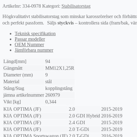
Artikelnr:
334-0978
Kategori:
Stabilisatorstag
Högkvalitativt stabilisatorstag som minskar karossrörelser och förbättr
och perfekt passform. Säljs
styckvis
– kontrollera sida (fram/bak, vän
Teknisk specifikation
Passar modeller
OEM Nummer
Jämförbara nummer
Längd[mm]
94
Gängmått
MM12X1,25R
Diameter (mm)
9
Material
stål
Stång/Stag
kopplingstång
jämna artikelnummer
260979
Vikt [kg]
0,344
KIA
OPTIMA (JF)
2.0
2015-2019
KIA
OPTIMA (JF)
2.0 GDI Hybrid
2016-2019
KIA
OPTIMA (JF)
2.4 GDI
2015-2019
KIA
OPTIMA (JF)
2.0 T-GDi
2015-2019
KIA
OPTIMA Sportswagon (JF)
2.0 T-GDi
2016-2019