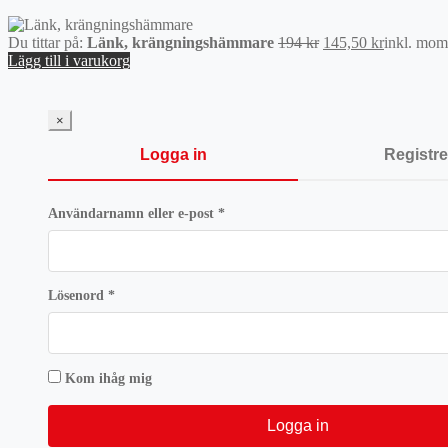
Det
Det
Du tittar på:
Länk, krängningshämmare
194
kr
145,50
kr
inkl. mom
ursprungliga
nuvarand
Lägg till i varukorg
priset
priset
var:
är:
194 kr.
145,50 kr.
×
Logga in
Registre
Obligatoriskt
Användarnamn eller e-post
*
Obligatoriskt
Lösenord
*
Kom ihåg mig
Logga in