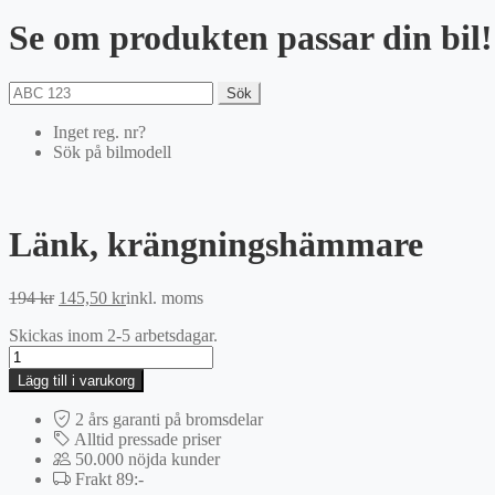
Se om produkten passar din bil!
Sök
Inget reg. nr?
Sök på bilmodell
Länk, krängningshämmare
Det
Det
194
kr
145,50
kr
inkl. moms
ursprungliga
nuvarande
Skickas inom 2-5 arbetsdagar.
priset
priset
Länk,
var:
är:
krängningshämmare
194 kr.
145,50 kr.
Lägg till i varukorg
mängd
2 års garanti på bromsdelar
Alltid pressade priser
50.000 nöjda kunder
Frakt 89:-