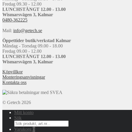
Fredag 09.30 - 12.00
LUNCHSTÄNGT 12.00 - 13.00
Wismarsvägen 3, Kalmar
0480-362225
Mail:
info@getech.se
Öppettider butik/verkstad Kalmar
Måndag - Torsdag 09.00 - 18.00
Fredag 09.00 - 12.00
LUNCHSTÄNGT 12.00 - 13.00
Wismarsvägen 3, Kalmar
Köpvillkor
Monteringsanvisningar
Kontakta oss
© Getech 2026
Mitt konto
Sök
Search
for:
Varukorg
0