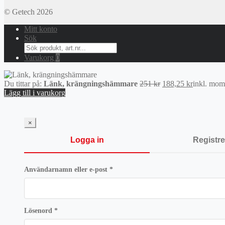
© Getech 2026
Mitt konto
Sök
Search
for:
Varukorg
0
Det
Det
Du tittar på:
Länk, krängningshämmare
251
kr
188,25
kr
inkl. mom
ursprungliga
nuvarand
Lägg till i varukorg
priset
priset
var:
är:
251 kr.
188,25 kr.
×
Logga in
Registre
Obligatoriskt
Användarnamn eller e-post
*
Obligatoriskt
Lösenord
*