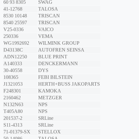
60 93 8305
SWAG
41-12768
TALOSA
8530 10148
TRISCAN
8540 25597
TRISCAN
V25-0336
VAICO
250336
VEMA
WG1992692
WILMINK GROUP
D43138C
AUTOFREN SEINSA
ADN12250
BLUE PRINT
A140333
DENCKERMANN
30-40558
DYS
108365
FEBI BILSTEIN
J1321053
HERTH+BUSS JAKOPARTS
F248301
KAMOKA
2160462
METZGER
N132N63
NPS
T405A80
NPS
201537-2
SRLine
S11-4313
SRLine
71-01379-SX
STELLOX
50-14086
TALOSA