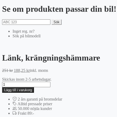
Se om produkten passar din bil!
Sök
Inget reg. nr?
Sök på bilmodell
Länk, krängningshämmare
Det
Det
251
kr
188,25
kr
inkl. moms
ursprungliga
nuvarande
Skickas inom 2-5 arbetsdagar.
priset
priset
Länk,
var:
är:
krängningshämmare
251 kr.
188,25 kr.
Lägg till i varukorg
mängd
2 års garanti på bromsdelar
Alltid pressade priser
50.000 nöjda kunder
Frakt 89:-