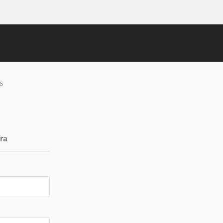
s
e
ra