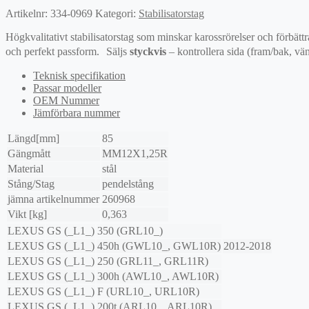
Artikelnr:
334-0969
Kategori:
Stabilisatorstag
Högkvalitativt stabilisatorstag som minskar karossrörelser och förbättr
och perfekt passform. Säljs
styckvis
– kontrollera sida (fram/bak, vän
Teknisk specifikation
Passar modeller
OEM Nummer
Jämförbara nummer
Längd[mm]
85
Gängmått
MM12X1,25R
Material
stål
Stång/Stag
pendelstång
jämna artikelnummer
260968
Vikt [kg]
0,363
LEXUS
GS (_L1_)
350 (GRL10_)
LEXUS
GS (_L1_)
450h (GWL10_, GWL10R)
2012-2018
LEXUS
GS (_L1_)
250 (GRL11_, GRL11R)
LEXUS
GS (_L1_)
300h (AWL10_, AWL10R)
LEXUS
GS (_L1_)
F (URL10_, URL10R)
LEXUS
GS (_L1_)
200t (ARL10_, ARL10R)