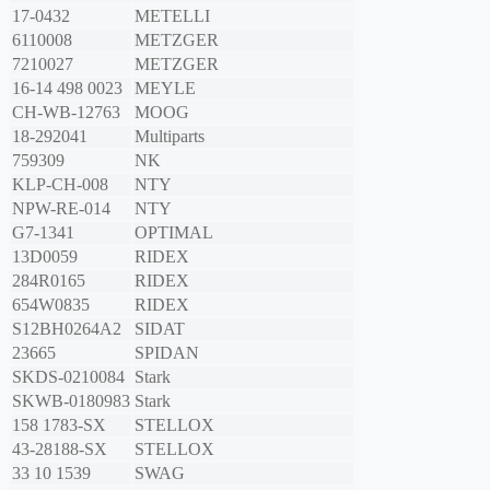
17-0432
METELLI
6110008
METZGER
7210027
METZGER
16-14 498 0023
MEYLE
CH-WB-12763
MOOG
18-292041
Multiparts
759309
NK
KLP-CH-008
NTY
NPW-RE-014
NTY
G7-1341
OPTIMAL
13D0059
RIDEX
284R0165
RIDEX
654W0835
RIDEX
S12BH0264A2
SIDAT
23665
SPIDAN
SKDS-0210084
Stark
SKWB-0180983
Stark
158 1783-SX
STELLOX
43-28188-SX
STELLOX
33 10 1539
SWAG