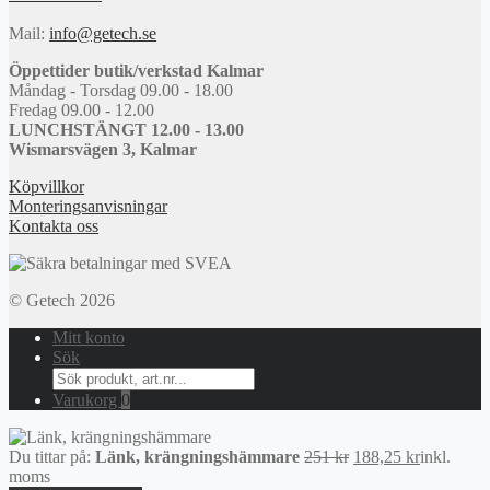
Mail:
info@getech.se
Öppettider butik/verkstad Kalmar
Måndag - Torsdag 09.00 - 18.00
Fredag 09.00 - 12.00
LUNCHSTÄNGT 12.00 - 13.00
Wismarsvägen 3, Kalmar
Köpvillkor
Monteringsanvisningar
Kontakta oss
© Getech 2026
Mitt konto
Sök
Search
for:
Varukorg
0
Det
Det
Du tittar på:
Länk, krängningshämmare
251
kr
188,25
kr
inkl.
ursprungliga
nuvarand
moms