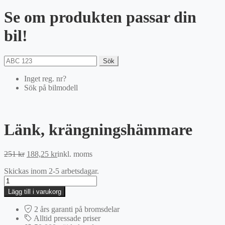
Se om produkten passar din
bil!
Sök
Inget reg. nr?
Sök på bilmodell
Länk, krängningshämmare
Det
Det
251
kr
188,25
kr
inkl. moms
ursprungliga
nuvarande
Skickas inom 2-5 arbetsdagar.
priset
priset
Länk,
var:
är:
krängningshämmare
251 kr.
188,25 kr.
Lägg till i varukorg
mängd
2 års garanti på bromsdelar
Alltid pressade priser