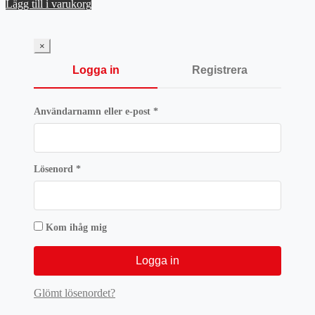
priset
priset
Lägg till i varukorg
var:
är:
251 kr.
188,25 kr.
×
Logga in
Registrera
Obligatoriskt
Användarnamn eller e-post
*
Obligatoriskt
Lösenord
*
Kom ihåg mig
Logga in
Glömt lösenordet?