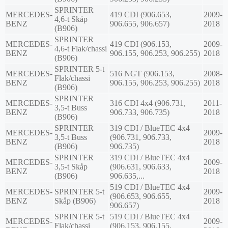
SPRINTER
MERCEDES-
419 CDI (906.653,
2009-
4,6-t Skåp
BENZ
906.655, 906.657)
2018
(B906)
SPRINTER
MERCEDES-
419 CDI (906.153,
2009-
4,6-t Flak/chassi
BENZ
906.155, 906.253, 906.255)
2018
(B906)
SPRINTER 5-t
MERCEDES-
516 NGT (906.153,
2008-
Flak/chassi
BENZ
906.155, 906.253, 906.255)
2018
(B906)
SPRINTER
MERCEDES-
316 CDI 4x4 (906.731,
2011-
3,5-t Buss
BENZ
906.733, 906.735)
2018
(B906)
SPRINTER
319 CDI / BlueTEC 4x4
MERCEDES-
2009-
3,5-t Buss
(906.731, 906.733,
BENZ
2018
(B906)
906.735)
SPRINTER
319 CDI / BlueTEC 4x4
MERCEDES-
2009-
3,5-t Skåp
(906.631, 906.633,
BENZ
2018
(B906)
906.635,...
519 CDI / BlueTEC 4x4
MERCEDES-
SPRINTER 5-t
2009-
(906.653, 906.655,
BENZ
Skåp (B906)
2018
906.657)
SPRINTER 5-t
519 CDI / BlueTEC 4x4
MERCEDES-
2009-
Flak/chassi
(906.153, 906.155,