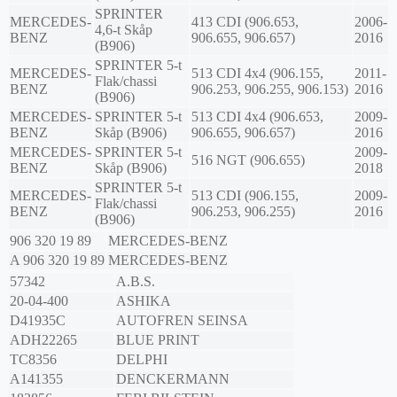
SPRINTER
MERCEDES-
413 CDI (906.653,
2006-
4,6-t Skåp
BENZ
906.655, 906.657)
2016
(B906)
SPRINTER 5-t
MERCEDES-
513 CDI 4x4 (906.155,
2011-
Flak/chassi
BENZ
906.253, 906.255, 906.153)
2016
(B906)
MERCEDES-
SPRINTER 5-t
513 CDI 4x4 (906.653,
2009-
BENZ
Skåp (B906)
906.655, 906.657)
2016
MERCEDES-
SPRINTER 5-t
2009-
516 NGT (906.655)
BENZ
Skåp (B906)
2018
SPRINTER 5-t
MERCEDES-
513 CDI (906.155,
2009-
Flak/chassi
BENZ
906.253, 906.255)
2016
(B906)
906 320 19 89
MERCEDES-BENZ
A 906 320 19 89
MERCEDES-BENZ
57342
A.B.S.
20-04-400
ASHIKA
D41935C
AUTOFREN SEINSA
ADH22265
BLUE PRINT
TC8356
DELPHI
A141355
DENCKERMANN