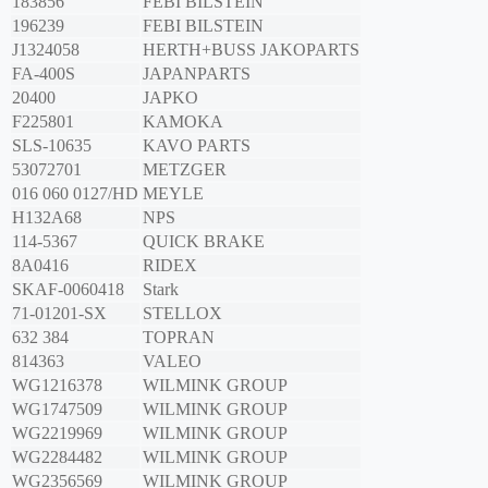
183856
FEBI BILSTEIN
196239
FEBI BILSTEIN
J1324058
HERTH+BUSS JAKOPARTS
FA-400S
JAPANPARTS
20400
JAPKO
F225801
KAMOKA
SLS-10635
KAVO PARTS
53072701
METZGER
016 060 0127/HD
MEYLE
H132A68
NPS
114-5367
QUICK BRAKE
8A0416
RIDEX
SKAF-0060418
Stark
71-01201-SX
STELLOX
632 384
TOPRAN
814363
VALEO
WG1216378
WILMINK GROUP
WG1747509
WILMINK GROUP
WG2219969
WILMINK GROUP
WG2284482
WILMINK GROUP
WG2356569
WILMINK GROUP