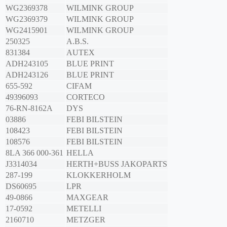
WG2369378
WILMINK GROUP
WG2369379
WILMINK GROUP
WG2415901
WILMINK GROUP
250325
A.B.S.
831384
AUTEX
ADH243105
BLUE PRINT
ADH243126
BLUE PRINT
655-592
CIFAM
49396093
CORTECO
76-RN-8162A
DYS
03886
FEBI BILSTEIN
108423
FEBI BILSTEIN
108576
FEBI BILSTEIN
8LA 366 000-361
HELLA
J3314034
HERTH+BUSS JAKOPARTS
287-199
KLOKKERHOLM
DS60695
LPR
49-0866
MAXGEAR
17-0592
METELLI
2160710
METZGER