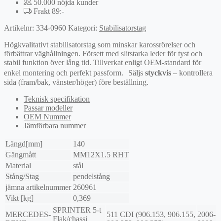
50.000 nöjda kunder
Frakt 89:-
Artikelnr:
334-0960
Kategori:
Stabilisatorstag
Högkvalitativt stabilisatorstag som minskar karossrörelser och
förbättrar väghållningen. Försett med slitstarka leder för tyst och
stabil funktion över lång tid. Tillverkat enligt OEM-standard för
enkel montering och perfekt passform. Säljs
styckvis
– kontrollera
sida (fram/bak, vänster/höger) före beställning.
Teknisk specifikation
Passar modeller
OEM Nummer
Jämförbara nummer
Längd[mm]
140
Gängmått
MM12X1.5 RHT
Material
stål
Stång/Stag
pendelstång
jämna artikelnummer
260961
Vikt [kg]
0,369
SPRINTER 5-t
MERCEDES-
511 CDI (906.153, 906.155,
2006-
Flak/chassi