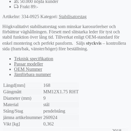
50.000 nöjda kunder
Frakt 89:-
Artikelnr:
334-0925
Kategori:
Stabilisatorstag
Högkvalitativt stabilisatorstag som minskar karossrörelser och
förbättrar väghållningen. Försett med slitstarka leder för tyst och
stabil funktion över lång tid. Tillverkat enligt OEM-standard för
enkel montering och perfekt passform. Säljs
styckvis
– kontrollera
sida (fram/bak, vänster/höger) före beställning.
Teknisk specifikation
Passar modeller
OEM Nummer
Jämförbara nummer
Längd[mm]
168
Gängmått
MM12X1.75 RHT
Diameter (mm)
9
Material
stål
Stång/Stag
pendelstång
jämna artikelnummer
260924
Vikt [kg]
0,362
2018-