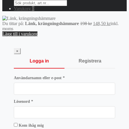
Search
for:
Varukorg
0
Det
Det
Du tittar på:
Länk, krängningshämmare
198
kr
148,50
kr
inkl.
ursprungliga
nuvarand
moms
priset
priset
Lägg till i varukorg
var:
är:
198 kr.
148,50 kr.
×
Logga in
Registrera
Obligatoriskt
Användarnamn eller e-post
*
Obligatoriskt
Lösenord
*
Kom ihåg mig