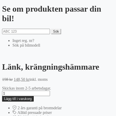
Se om produkten passar din
bil!
Sök
Inget reg. nr?
Sök på bilmodell
Länk, krängningshämmare
Det
Det
198
kr
148,50
kr
inkl. moms
ursprungliga
nuvarande
Skickas inom 2-5 arbetsdagar.
priset
priset
Länk,
var:
är:
krängningshämmare
198 kr.
148,50 kr.
Lägg till i varukorg
mängd
2 års garanti på bromsdelar
Alltid pressade priser