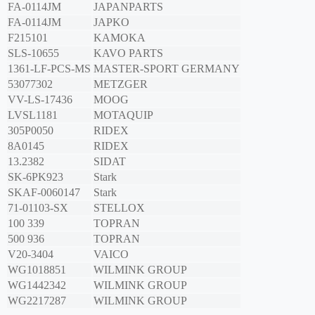
FA-0114JM
JAPANPARTS
FA-0114JM
JAPKO
F215101
KAMOKA
SLS-10655
KAVO PARTS
1361-LF-PCS-MS
MASTER-SPORT GERMANY
53077302
METZGER
VV-LS-17436
MOOG
LVSL1181
MOTAQUIP
305P0050
RIDEX
8A0145
RIDEX
13.2382
SIDAT
SK-6PK923
Stark
SKAF-0060147
Stark
71-01103-SX
STELLOX
100 339
TOPRAN
500 936
TOPRAN
V20-3404
VAICO
WG1018851
WILMINK GROUP
WG1442342
WILMINK GROUP
WG2217287
WILMINK GROUP