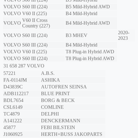
VOLVO
S60 III (224)
B5 Mild-Hybrid AWD
VOLVO
V60 II (225)
B4 Mild-Hybrid
V60 II Cross
VOLVO
B4 Mild-Hybrid AWD
Country (227)
2020-
VOLVO
S60 III (224)
B3 MHEV
2023
VOLVO
S60 III (224)
B4 Mild-Hybrid
VOLVO
V60 II (225)
T8 Plug-in Hybrid AWD
VOLVO
S60 III (224)
T8 Plug-in Hybrid AWD
31 658 287
VOLVO
57221
A.B.S.
FA-0114JM
ASHIKA
D43839C
AUTOFREN SEINSA
ADB112217
BLUE PRINT
BDL7654
BORG & BECK
CSL6149
COMLINE
TC4879
DELPHI
A141222
DENCKERMANN
45877
FEBI BILSTEIN
J1060925
HERTH+BUSS JAKOPARTS