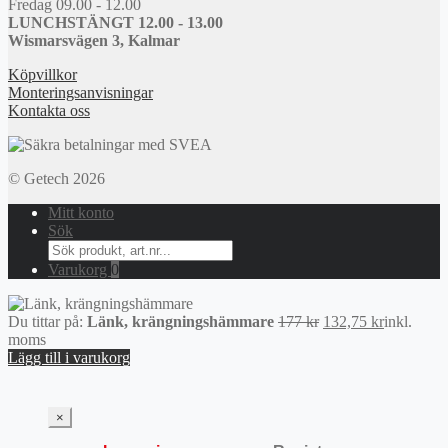
Fredag 09.00 - 12.00
LUNCHSTÄNGT 12.00 - 13.00
Wismarsvägen 3, Kalmar
Köpvillkor
Monteringsanvisningar
Kontakta oss
© Getech 2026
Mitt konto
Sök
Search
for:
Varukorg
0
Det
Det
Du tittar på:
Länk, krängningshämmare
177
kr
132,75
kr
inkl.
ursprungliga
nuvarand
moms
priset
priset
Lägg till i varukorg
var:
är:
177 kr.
132,75 kr.
×