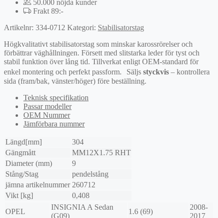
50.000 nöjda kunder
Frakt 89:-
Artikelnr:
334-0712
Kategori:
Stabilisatorstag
Högkvalitativt stabilisatorstag som minskar karossrörelser och
förbättrar väghållningen. Försett med slitstarka leder för tyst och
stabil funktion över lång tid. Tillverkat enligt OEM-standard för
enkel montering och perfekt passform. Säljs
styckvis
– kontrollera
sida (fram/bak, vänster/höger) före beställning.
Teknisk specifikation
Passar modeller
OEM Nummer
Jämförbara nummer
Längd[mm]
304
Gängmått
MM12X1.75 RHT
Diameter (mm)
9
Stång/Stag
pendelstång
jämna artikelnummer
260712
Vikt [kg]
0,408
INSIGNIA A Sedan
2008-
OPEL
1.6 (69)
(G09)
2017