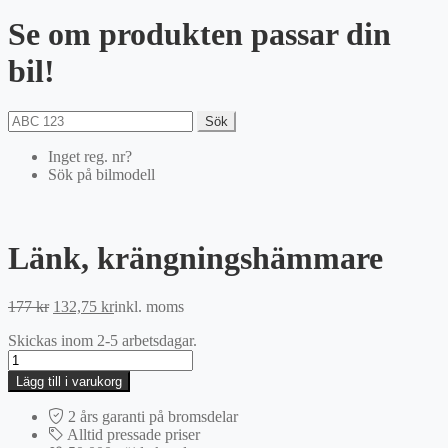
Se om produkten passar din
bil!
Sök
Inget reg. nr?
Sök på bilmodell
Länk, krängningshämmare
Det
Det
177
kr
132,75
kr
inkl. moms
ursprungliga
nuvarande
Skickas inom 2-5 arbetsdagar.
priset
priset
Länk,
var:
är:
krängningshämmare
177 kr.
132,75 kr.
Lägg till i varukorg
mängd
2 års garanti på bromsdelar
Alltid pressade priser