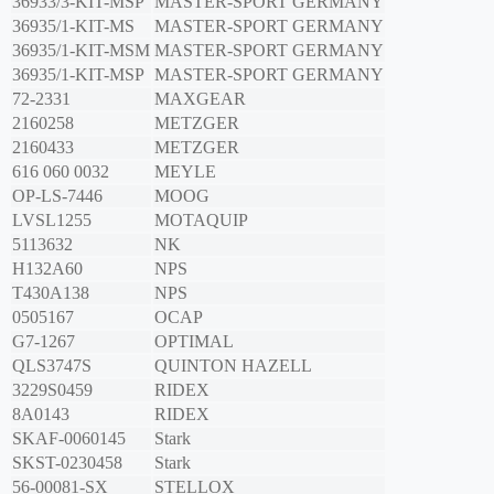
36933/3-KIT-MSP
MASTER-SPORT GERMANY
36935/1-KIT-MS
MASTER-SPORT GERMANY
36935/1-KIT-MSM
MASTER-SPORT GERMANY
36935/1-KIT-MSP
MASTER-SPORT GERMANY
72-2331
MAXGEAR
2160258
METZGER
2160433
METZGER
616 060 0032
MEYLE
OP-LS-7446
MOOG
LVSL1255
MOTAQUIP
5113632
NK
H132A60
NPS
T430A138
NPS
0505167
OCAP
G7-1267
OPTIMAL
QLS3747S
QUINTON HAZELL
3229S0459
RIDEX
8A0143
RIDEX
SKAF-0060145
Stark
SKST-0230458
Stark
56-00081-SX
STELLOX