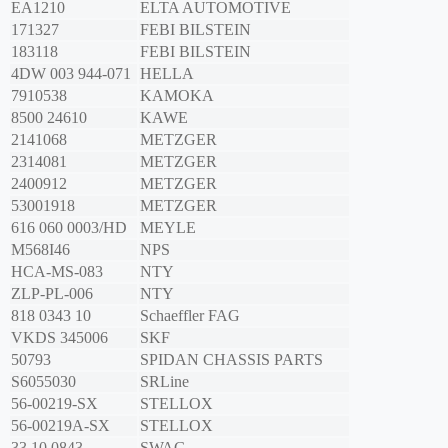
EA1210
ELTA AUTOMOTIVE
171327
FEBI BILSTEIN
183118
FEBI BILSTEIN
4DW 003 944-071
HELLA
7910538
KAMOKA
8500 24610
KAWE
2141068
METZGER
2314081
METZGER
2400912
METZGER
53001918
METZGER
616 060 0003/HD
MEYLE
M568I46
NPS
HCA-MS-083
NTY
ZLP-PL-006
NTY
818 0343 10
Schaeffler FAG
VKDS 345006
SKF
50793
SPIDAN CHASSIS PARTS
S6055030
SRLine
56-00219-SX
STELLOX
56-00219A-SX
STELLOX
33 10 0843
SWAG