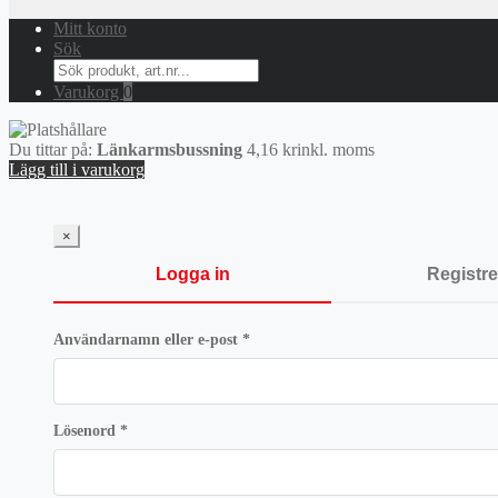
Mitt konto
Sök
Search
for:
Varukorg
0
Du tittar på:
Länkarmsbussning
4,16
kr
inkl. moms
Lägg till i varukorg
×
Logga in
Registre
Obligatoriskt
Användarnamn eller e-post
*
Obligatoriskt
Lösenord
*