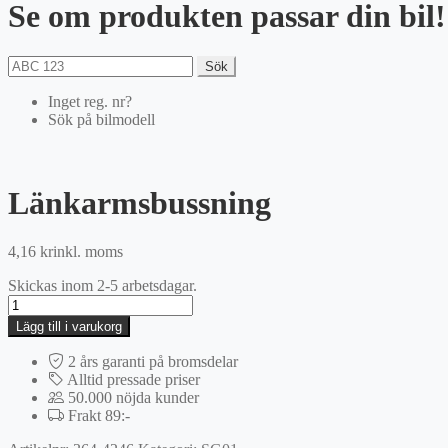
Se om produkten passar din bil!
Sök
Inget reg. nr?
Sök på bilmodell
Länkarmsbussning
4,16
kr
inkl. moms
Skickas inom 2-5 arbetsdagar.
Länkarmsbussning
mängd
Lägg till i varukorg
2 års garanti på bromsdelar
Alltid pressade priser
50.000 nöjda kunder
Frakt 89:-