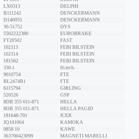
LX0313
DELPHI
B111242
DENCKERMANN
D140055
DENCKERMANN
30-51752
DYS
5502222380
EUROBRAKE
FT20502
FAST
102113
FEBI BILSTEIN
102114
FEBI BILSTEIN
181562
FEBI BILSTEIN
330.1
fri.tech.
9010754
FTE
BL2474B1
FTE
6115794
GIRLING
520526
GSP
8DB 355 011-871
HELLA
8DB 355 011-871
HELLA PAGID
181648-701
ICER
JQ101064
KAMOKA
0858 10
KAWE
363700423099
MAGNETI MARELLI