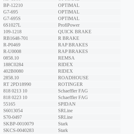
BP-12210
OPTIMAL
G7-695
OPTIMAL
G7-695S
OPTIMAL
6S1027L
ProfiPower
109-1218
QUICK BRAKE
RB1648-701
R BRAKE
R-P0469
RAP BRAKES
R-U0008
RAP BRAKES
0858.10
REMSA
188C0284
RIDEX
402B0080
RIDEX
2858.10
ROADHOUSE
RT 2PD18990
ROTINGER
818 0213 10
Schaeffler FAG
818 0223 10
Schaeffler FAG
55165
SPIDAN
S6013054
SRLine
S70-0497
SRLine
SKBP-0010079
Stark
SKCS-0040283
Stark