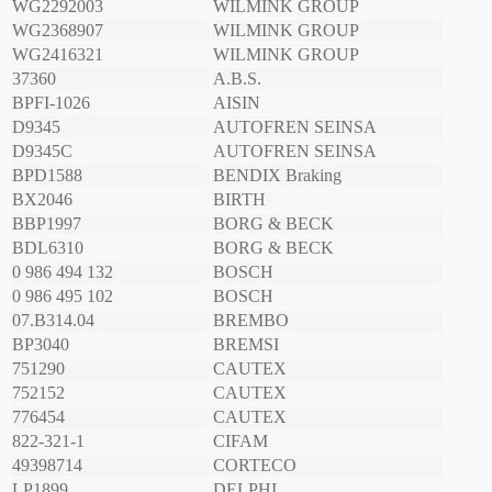
WG2292003
WILMINK GROUP
WG2368907
WILMINK GROUP
WG2416321
WILMINK GROUP
37360
A.B.S.
BPFI-1026
AISIN
D9345
AUTOFREN SEINSA
D9345C
AUTOFREN SEINSA
BPD1588
BENDIX Braking
BX2046
BIRTH
BBP1997
BORG & BECK
BDL6310
BORG & BECK
0 986 494 132
BOSCH
0 986 495 102
BOSCH
07.B314.04
BREMBO
BP3040
BREMSI
751290
CAUTEX
752152
CAUTEX
776454
CAUTEX
822-321-1
CIFAM
49398714
CORTECO
LP1899
DELPHI