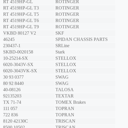
RT 4519HP-GL
ROTINGER
RT 4519HP-GL T3
ROTINGER
RT 4519HP-GL T5
ROTINGER
RT 4519HP-GL T6
ROTINGER
RT 4519HP-GL T9
ROTINGER
VKBD 80127 V2
SKF
46245
SPIDAN CHASSIS PARTS
230437-1
SRLine
SKBD-0020158
Stark
10-25214-SX
STELLOX
6020-3043V-SX
STELLOX
6020-3043VK-SX
STELLOX
30 93 0377
SWAG
80 92 8440
SWAG
40-08126
TALOSA
92135203
TEXTAR
TX 71-74
TOMEX Brakes
111 057
TOPRAN
722 836
TOPRAN
8120 42130C
TRISCAN
8500 10502
TRISCAN