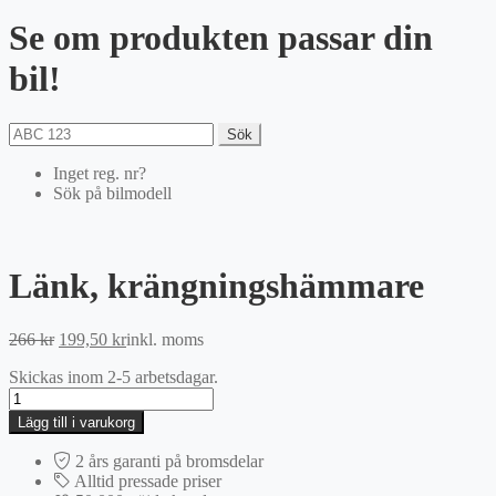
Se om produkten passar din
bil!
Sök
Inget reg. nr?
Sök på bilmodell
Länk, krängningshämmare
Det
Det
266
kr
199,50
kr
inkl. moms
ursprungliga
nuvarande
Skickas inom 2-5 arbetsdagar.
priset
priset
Länk,
var:
är:
krängningshämmare
266 kr.
199,50 kr.
Lägg till i varukorg
mängd
2 års garanti på bromsdelar
Alltid pressade priser