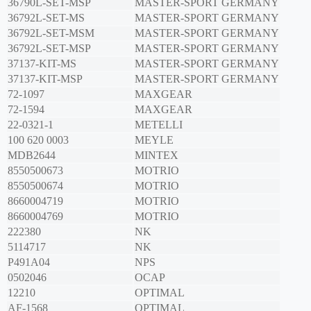
36790L-SET-MSP
MASTER-SPORT GERMANY
36792L-SET-MS
MASTER-SPORT GERMANY
36792L-SET-MSM
MASTER-SPORT GERMANY
36792L-SET-MSP
MASTER-SPORT GERMANY
37137-KIT-MS
MASTER-SPORT GERMANY
37137-KIT-MSP
MASTER-SPORT GERMANY
72-1097
MAXGEAR
72-1594
MAXGEAR
22-0321-1
METELLI
100 620 0003
MEYLE
MDB2644
MINTEX
8550500673
MOTRIO
8550500674
MOTRIO
8660004719
MOTRIO
8660004769
MOTRIO
222380
NK
5114717
NK
P491A04
NPS
0502046
OCAP
12210
OPTIMAL
AF-1568
OPTIMAL