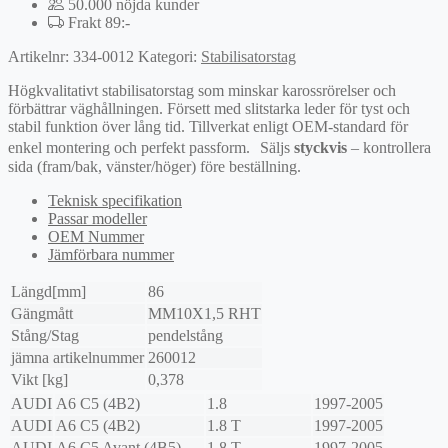
50.000 nöjda kunder
Frakt 89:-
Artikelnr:
334-0012
Kategori:
Stabilisatorstag
Högkvalitativt stabilisatorstag som minskar karossrörelser och
förbättrar väghållningen. Försett med slitstarka leder för tyst och
stabil funktion över lång tid. Tillverkat enligt OEM-standard för
enkel montering och perfekt passform. Säljs
styckvis
– kontrollera
sida (fram/bak, vänster/höger) före beställning.
Teknisk specifikation
Passar modeller
OEM Nummer
Jämförbara nummer
Längd[mm]
86
Gängmått
MM10X1,5 RHT
Stång/Stag
pendelstång
jämna artikelnummer
260012
Vikt [kg]
0,378
AUDI
A6 C5 (4B2)
1.8
1997-2005
AUDI
A6 C5 (4B2)
1.8 T
1997-2005
AUDI
A6 C5 Avant (4B5)
1.8 T
1997-2005