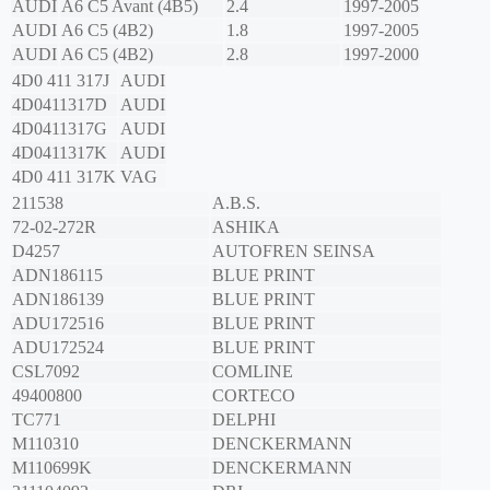
AUDI
A6 C5 Avant (4B5)
2.4
1997-2005
AUDI
A6 C5 (4B2)
1.8
1997-2005
AUDI
A6 C5 (4B2)
2.8
1997-2000
4D0 411 317J
AUDI
4D0411317D
AUDI
4D0411317G
AUDI
4D0411317K
AUDI
4D0 411 317K
VAG
211538
A.B.S.
72-02-272R
ASHIKA
D4257
AUTOFREN SEINSA
ADN186115
BLUE PRINT
ADN186139
BLUE PRINT
ADU172516
BLUE PRINT
ADU172524
BLUE PRINT
CSL7092
COMLINE
49400800
CORTECO
TC771
DELPHI
M110310
DENCKERMANN
M110699K
DENCKERMANN