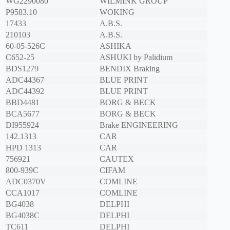
WG2290080
WILMINK GROUP
P9583.10
WOKING
17433
A.B.S.
210103
A.B.S.
60-05-526C
ASHIKA
C652-25
ASHUKI by Palidium
BDS1279
BENDIX Braking
ADC44367
BLUE PRINT
ADC44392
BLUE PRINT
BBD4481
BORG & BECK
BCA5677
BORG & BECK
DI955924
Brake ENGINEERING
142.1313
CAR
HPD 1313
CAR
756921
CAUTEX
800-939C
CIFAM
ADC0370V
COMLINE
CCA1017
COMLINE
BG4038
DELPHI
BG4038C
DELPHI
TC611
DELPHI