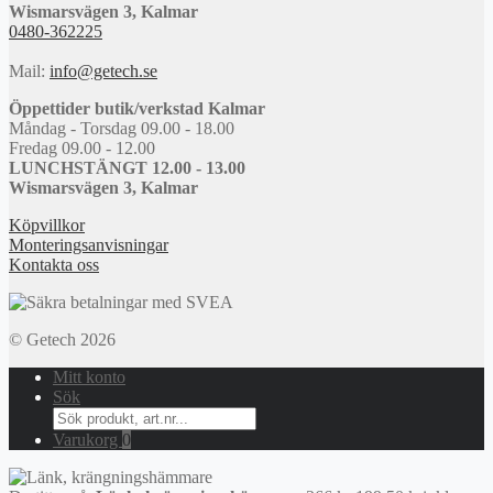
Wismarsvägen 3, Kalmar
0480-362225
Mail:
info@getech.se
Öppettider butik/verkstad Kalmar
Måndag - Torsdag 09.00 - 18.00
Fredag 09.00 - 12.00
LUNCHSTÄNGT 12.00 - 13.00
Wismarsvägen 3, Kalmar
Köpvillkor
Monteringsanvisningar
Kontakta oss
© Getech 2026
Mitt konto
Sök
Search
for:
Varukorg
0