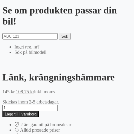
Se om produkten passar din
bil!
Sök
Inget reg. nr?
Sök på bilmodell
Länk, krängningshämmare
Det
Det
145
kr
108,75
kr
inkl. moms
ursprungliga
nuvarande
Skickas inom 2-5 arbetsdagar.
priset
priset
Länk,
var:
är:
krängningshämmare
145 kr.
108,75 kr.
Lägg till i varukorg
mängd
2 års garanti på bromsdelar
Alltid pressade priser