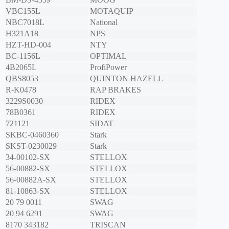
VBC155L
MOTAQUIP
NBC7018L
National
H321A18
NPS
HZT-HD-004
NTY
BC-1156L
OPTIMAL
4B2065L
ProfiPower
QBS8053
QUINTON HAZELL
R-K0478
RAP BRAKES
3229S0030
RIDEX
78B0361
RIDEX
721121
SIDAT
SKBC-0460360
Stark
SKST-0230029
Stark
34-00102-SX
STELLOX
56-00882-SX
STELLOX
56-00882A-SX
STELLOX
81-10863-SX
STELLOX
20 79 0011
SWAG
20 94 6291
SWAG
8170 343182
TRISCAN