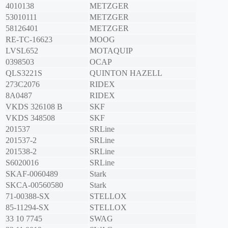
4010138
METZGER
53010111
METZGER
58126401
METZGER
RE-TC-16623
MOOG
LVSL652
MOTAQUIP
0398503
OCAP
QLS3221S
QUINTON HAZELL
273C2076
RIDEX
8A0487
RIDEX
VKDS 326108 B
SKF
VKDS 348508
SKF
201537
SRLine
201537-2
SRLine
201538-2
SRLine
S6020016
SRLine
SKAF-0060489
Stark
SKCA-00560580
Stark
71-00388-SX
STELLOX
85-11294-SX
STELLOX
33 10 7745
SWAG