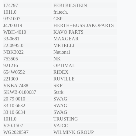
174797
FEBI BILSTEIN
1011.0
fri.tech.
9331007
GSP
J4700319
HERTH+BUSS JAKOPARTS
WBH-4010
KAVO PARTS
33-0681
MAXGEAR
22-0995-0
METELLI
NBK3022
National
753505
NK
921216
OPTIMAL
654W0552
RIDEX
221300
RUVILLE
VKBA 7488
SKF
SKWB-0180687
Stark
20 79 0010
SWAG
33 10 6632
SWAG
33 10 6634
SWAG
1011.0
TRUSTING
V20-1507
VAICO
WG2028597
WILMINK GROUP