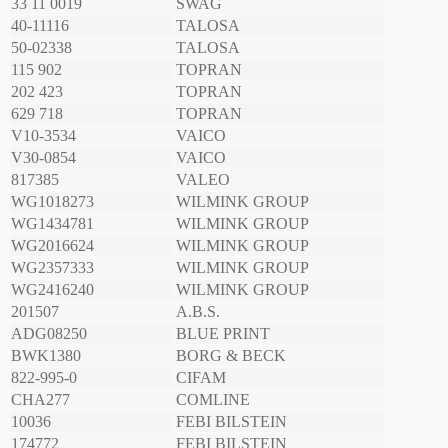
33 11 0019
SWAG
40-11116
TALOSA
50-02338
TALOSA
115 902
TOPRAN
202 423
TOPRAN
629 718
TOPRAN
V10-3534
VAICO
V30-0854
VAICO
817385
VALEO
WG1018273
WILMINK GROUP
WG1434781
WILMINK GROUP
WG2016624
WILMINK GROUP
WG2357333
WILMINK GROUP
WG2416240
WILMINK GROUP
201507
A.B.S.
ADG08250
BLUE PRINT
BWK1380
BORG & BECK
822-995-0
CIFAM
CHA277
COMLINE
10036
FEBI BILSTEIN
174772
FEBI BILSTEIN