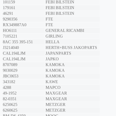
101159
FEBI BILSTEIN
179161
FEBI BILSTEIN
46291
FEBI BILSTEIN
9290356
FTE
RX349887A0
FTE
HO6111
GENERAL RICAMBI
7105221
GIRLING
8AC 355 395-151
HELLA
J3214040
HERTH+BUSS JAKOPARTS
CAL194LJM
JAPANPARTS
CAL194LJM
JAPKO
8707089
KAMOKA
9030029
KAMOKA
JBC0653
KAMOKA
343182
KAWE
4288
MAPCO
49-1952
MAXGEAR
82-0351
MAXGEAR
6250625
METZGER
6260625
METZGER
BM-DS-4359
MOOG