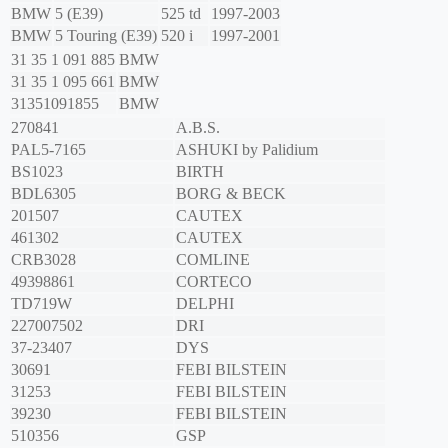
BMW
5 (E39)
525 td
1997-2003
BMW
5 Touring (E39)
520 i
1997-2001
31 35 1 091 885
BMW
31 35 1 095 661
BMW
31351091855
BMW
270841
A.B.S.
PAL5-7165
ASHUKI by Palidium
BS1023
BIRTH
BDL6305
BORG & BECK
201507
CAUTEX
461302
CAUTEX
CRB3028
COMLINE
49398861
CORTECO
TD719W
DELPHI
227007502
DRI
37-23407
DYS
30691
FEBI BILSTEIN
31253
FEBI BILSTEIN
39230
FEBI BILSTEIN
510356
GSP