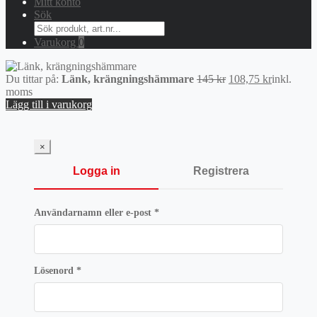
Mitt konto
Sök
Search
for:
Varukorg
0
Det
Det
Du tittar på:
Länk, krängningshämmare
145
kr
108,75
kr
inkl.
ursprungliga
nuvarand
moms
priset
priset
Lägg till i varukorg
var:
är:
145 kr.
108,75 kr.
×
Logga in
Registrera
Obligatoriskt
Användarnamn eller e-post
*
Obligatoriskt
Lösenord
*