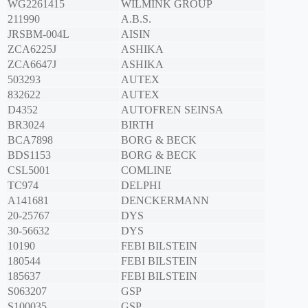
WG2261415
WILMINK GROUP
211990
A.B.S.
JRSBM-004L
AISIN
ZCA6225J
ASHIKA
ZCA6647J
ASHIKA
503293
AUTEX
832622
AUTEX
D4352
AUTOFREN SEINSA
BR3024
BIRTH
BCA7898
BORG & BECK
BDS1153
BORG & BECK
CSL5001
COMLINE
TC974
DELPHI
A141681
DENCKERMANN
20-25767
DYS
30-56632
DYS
10190
FEBI BILSTEIN
180544
FEBI BILSTEIN
185637
FEBI BILSTEIN
S063207
GSP
S100035
GSP