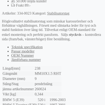
50.000 nöjda kunder
Frakt 89:-
Artikelnr:
334-0023
Kategori:
Stabilisatorstag
Högkvalitativt stabilisatorstag som minskar karossrörelser och
förbättrar väghållningen. Försett med slitstarka leder för tyst och
stabil funktion över lång tid. Tillverkat enligt OEM-standard för
enkel montering och perfekt passform. Säljs
styckvis
– kontrollera
sida (fram/bak, vänster/höger) före beställning.
Teknisk specifikation
Passar modeller
OEM Nummer
Jämförbara nummer
Längd[mm]
238
Gängmått
MM10X1.5 RHT
Diameter (mm)
9
Stång/Stag
pendelstång
jämna artikelnummer
260024
Vikt [kg]
0,344
BMW
5 (E39)
520 i
1996-2003
BMW
5 Touring (E39)
520 i
1997-2001