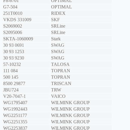
F8-6701
OPTIMAL
G7-504
OPTIMAL
251T0010
RIDEX
VKDS 331009
SKF
S2069002
SRLine
S2095006
SRLine
SKTA-1060009
Stark
30 93 0691
SWAG
30 93 1253
SWAG
30 93 9230
SWAG
57-10232
TALOSA
111 084
TOPRAN
500 145
TOPRAN
8500 29877
TRISCAN
JBU724
TRW
V20-7047-1
VAICO
WG1795407
WILMINK GROUP
WG1992443
WILMINK GROUP
WG2251177
WILMINK GROUP
WG2251355
WILMINK GROUP
WG2253837
WILMINK GROUP