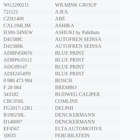
WG2290211
WILMINK GROUP
721121
A.B.S.
CZH1400
ABE
CAL194LJM
ASHIKA
H309-34NEW
ASHUKI by Palidium
D41588C
AUTOFREN SEINSA
D41588K
AUTOFREN SEINSA
ADBP450076
BLUE PRINT
ADBP610112
BLUE PRINT
ADG09147
BLUE PRINT
ADH24549N
BLUE PRINT
0 986 473 994
BOSCH
F 28 084
BREMBO
343182
BUDWEG CALIPER
CBC056L
COMLINE
FG2017-12B1
DELPHI
B190258L
DENCKERMANN
D140097
DENCKERMANN
EF4567
ELTA AUTOMOTIVE
10035
FEBI BILSTEIN