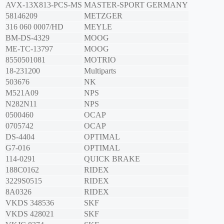
AVX-13X813-PCS-MS
MASTER-SPORT GERMANY
58146209
METZGER
316 060 0007/HD
MEYLE
BM-DS-4329
MOOG
ME-TC-13797
MOOG
8550501081
MOTRIO
18-231200
Multiparts
503676
NK
M521A09
NPS
N282N11
NPS
0500460
OCAP
0705742
OCAP
DS-4404
OPTIMAL
G7-016
OPTIMAL
114-0291
QUICK BRAKE
188C0162
RIDEX
3229S0515
RIDEX
8A0326
RIDEX
VKDS 348536
SKF
VKDS 428021
SKF