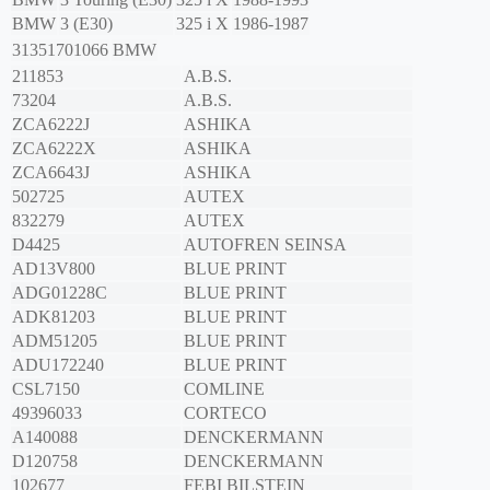
BMW
3 (E30)
325 i X
1986-1987
31351701066
BMW
211853
A.B.S.
73204
A.B.S.
ZCA6222J
ASHIKA
ZCA6222X
ASHIKA
ZCA6643J
ASHIKA
502725
AUTEX
832279
AUTEX
D4425
AUTOFREN SEINSA
AD13V800
BLUE PRINT
ADG01228C
BLUE PRINT
ADK81203
BLUE PRINT
ADM51205
BLUE PRINT
ADU172240
BLUE PRINT
CSL7150
COMLINE
49396033
CORTECO
A140088
DENCKERMANN
D120758
DENCKERMANN
102677
FEBI BILSTEIN