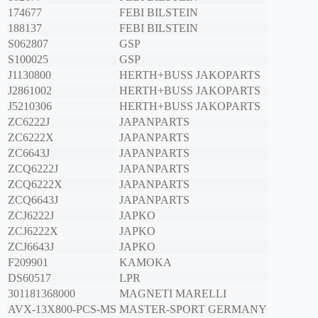
174677
FEBI BILSTEIN
188137
FEBI BILSTEIN
S062807
GSP
S100025
GSP
J1130800
HERTH+BUSS JAKOPARTS
J2861002
HERTH+BUSS JAKOPARTS
J5210306
HERTH+BUSS JAKOPARTS
ZC6222J
JAPANPARTS
ZC6222X
JAPANPARTS
ZC6643J
JAPANPARTS
ZCQ6222J
JAPANPARTS
ZCQ6222X
JAPANPARTS
ZCQ6643J
JAPANPARTS
ZCJ6222J
JAPKO
ZCJ6222X
JAPKO
ZCJ6643J
JAPKO
F209901
KAMOKA
DS60517
LPR
301181368000
MAGNETI MARELLI
AVX-13X800-PCS-MS
MASTER-SPORT GERMANY