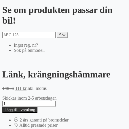
Se om produkten passar din
bil!
Sök
Inget reg. nr?
Sök på bilmodell
Länk, krängningshämmare
Det
Det
148
kr
111
kr
inkl. moms
ursprungliga
nuvarande
Skickas inom 2-5 arbetsdagar.
priset
priset
Länk,
var:
är:
krängningshämmare
148 kr.
111 kr.
Lägg till i varukorg
mängd
2 års garanti på bromsdelar
Alltid pressade priser