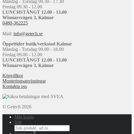
Måndag - Torsdag 09.30 - 17.30
Fredag 09.30 - 12.00
LUNCHSTÄNGT 12.00 - 13.00
Wismarsvägen 3, Kalmar
0480-362225
Mail:
info@getech.se
Öppettider butik/verkstad Kalmar
Måndag - Torsdag 09.00 - 18.00
Fredag 09.00 - 12.00
LUNCHSTÄNGT 12.00 - 13.00
Wismarsvägen 3, Kalmar
Köpvillkor
Monteringsanvisningar
Kontakta oss
© Getech 2026
Mitt konto
Sök
Search
for:
Varukorg
0