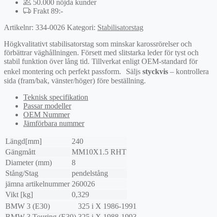
50.000 nöjda kunder
Frakt 89:-
Artikelnr:
334-0026
Kategori:
Stabilisatorstag
Högkvalitativt stabilisatorstag som minskar karossrörelser och
förbättrar väghållningen. Försett med slitstarka leder för tyst och
stabil funktion över lång tid. Tillverkat enligt OEM-standard för
enkel montering och perfekt passform. Säljs
styckvis
– kontrollera
sida (fram/bak, vänster/höger) före beställning.
Teknisk specifikation
Passar modeller
OEM Nummer
Jämförbara nummer
Längd[mm]
240
Gängmått
MM10X1.5 RHT
Diameter (mm)
8
Stång/Stag
pendelstång
jämna artikelnummer
260026
Vikt [kg]
0,329
BMW
3 (E30)
325 i X
1986-1991
BMW
3 Touring (E30)
325 i X
1988-1993