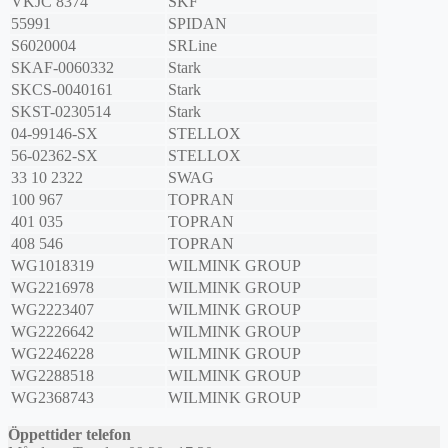
VKJC 8374
SKF
55991
SPIDAN
S6020004
SRLine
SKAF-0060332
Stark
SKCS-0040161
Stark
SKST-0230514
Stark
04-99146-SX
STELLOX
56-02362-SX
STELLOX
33 10 2322
SWAG
100 967
TOPRAN
401 035
TOPRAN
408 546
TOPRAN
WG1018319
WILMINK GROUP
WG2216978
WILMINK GROUP
WG2223407
WILMINK GROUP
WG2226642
WILMINK GROUP
WG2246228
WILMINK GROUP
WG2288518
WILMINK GROUP
WG2368743
WILMINK GROUP
Öppettider telefon