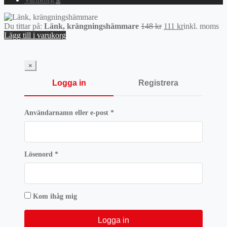
Det
Det
Du tittar på:
Länk, krängningshämmare
148
kr
111
kr
inkl. moms
ursprungliga
nuvarande
Lägg till i varukorg
priset
priset
var:
är:
148 kr.
111 kr.
×
Logga in
Registrera
Obligatoriskt
Användarnamn eller e-post
*
Obligatoriskt
Lösenord
*
Kom ihåg mig
Logga in