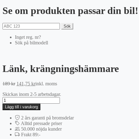
Se om produkten passar din bil!
Sök
Inget reg. nr?
Sök på bilmodell
Länk, krängningshämmare
Det
Det
189
kr
141,75
kr
inkl. moms
ursprungliga
nuvarande
Skickas inom 2-5 arbetsdagar.
priset
priset
Länk,
var:
är:
krängningshämmare
189 kr.
141,75 kr.
Lägg till i varukorg
mängd
2 års garanti på bromsdelar
Alltid pressade priser
50.000 nöjda kunder
Frakt 89:-