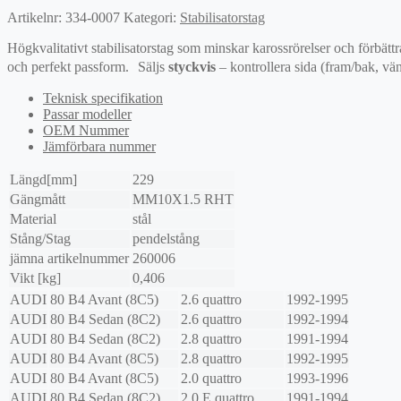
Artikelnr:
334-0007
Kategori:
Stabilisatorstag
Högkvalitativt stabilisatorstag som minskar karossrörelser och förbättr
och perfekt passform. Säljs
styckvis
– kontrollera sida (fram/bak, vän
Teknisk specifikation
Passar modeller
OEM Nummer
Jämförbara nummer
Längd[mm]
229
Gängmått
MM10X1.5 RHT
Material
stål
Stång/Stag
pendelstång
jämna artikelnummer
260006
Vikt [kg]
0,406
AUDI
80 B4 Avant (8C5)
2.6 quattro
1992-1995
AUDI
80 B4 Sedan (8C2)
2.6 quattro
1992-1994
AUDI
80 B4 Sedan (8C2)
2.8 quattro
1991-1994
AUDI
80 B4 Avant (8C5)
2.8 quattro
1992-1995
AUDI
80 B4 Avant (8C5)
2.0 quattro
1993-1996
AUDI
80 B4 Sedan (8C2)
2.0 E quattro
1991-1994