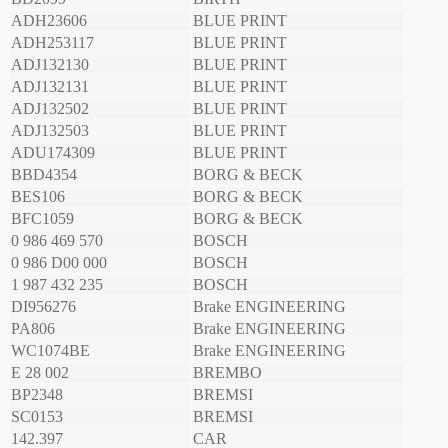
ADH23606
BLUE PRINT
ADH253117
BLUE PRINT
ADJ132130
BLUE PRINT
ADJ132131
BLUE PRINT
ADJ132502
BLUE PRINT
ADJ132503
BLUE PRINT
ADU174309
BLUE PRINT
BBD4354
BORG & BECK
BES106
BORG & BECK
BFC1059
BORG & BECK
0 986 469 570
BOSCH
0 986 D00 000
BOSCH
1 987 432 235
BOSCH
DI956276
Brake ENGINEERING
PA806
Brake ENGINEERING
WC1074BE
Brake ENGINEERING
E 28 002
BREMBO
BP2348
BREMSI
SC0153
BREMSI
142.397
CAR