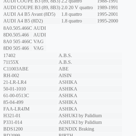
AUDI
COUPE B3 (89, 8B3)
2.2 quattro
1988-1991
AUDI
COUPE B3 (89, 8B3)
2.0 20 V quattro
1989-1991
AUDI
A4 B5 Avant (8D5)
1.8 quattro
1995-2001
AUDI
A4 B5 (8D2)
1.8 quattro
1995-2000
8A0.505.466C
AUDI
8D0.505.466
AUDI
8A0 505 466C
VAG
8D0 505 466
VAG
17402
A.B.S.
71155X
A.B.S.
C11003ABE
ABE
RH-002
AISIN
21-LR-LR4
ASHIKA
50-01-1010
ASHIKA
61-00-0513C
ASHIKA
85-04-499
ASHIKA
FAA-LR4JM
ASHIKA
H321-01
ASHUKI by Palidium
P331-014
ASHUKI by Palidium
BDS1200
BENDIX Braking
BD2099
BIRTH