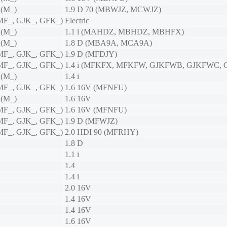
 (M_)
1.9 D 70 (MBWJZ, MCWJZ)
MF_, GJK_, GFK_)
Electric
 (M_)
1.1 i (MAHDZ, MBHDZ, MBHFX)
 (M_)
1.8 D (MBA9A, MCA9A)
MF_, GJK_, GFK_)
1.9 D (MFDJY)
MF_, GJK_, GFK_)
1.4 i (MFKFX, MFKFW, GJKFWB, GJKFWC,
 (M_)
1.4 i
MF_, GJK_, GFK_)
1.6 16V (MFNFU)
 (M_)
1.6 16V
MF_, GJK_, GFK_)
1.6 16V (MFNFU)
MF_, GJK_, GFK_)
1.9 D (MFWJZ)
MF_, GJK_, GFK_)
2.0 HDI 90 (MFRHY)
1.8 D
1.1 i
1.4
1.4 i
2.0 16V
1.4 16V
1.4 16V
1.6 16V