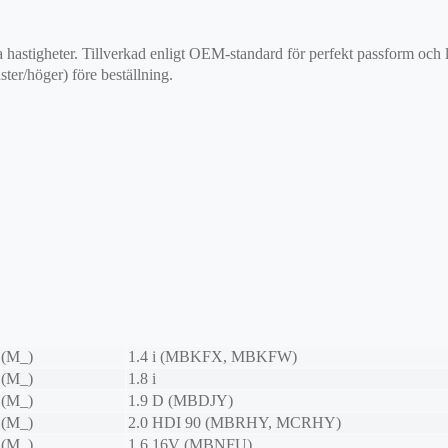
 alla hastigheter. Tillverkad enligt OEM-standard för perfekt passform
ster/höger) före beställning.
 (M_)
1.4 i (MBKFX, MBKFW)
 (M_)
1.8 i
 (M_)
1.9 D (MBDJY)
 (M_)
2.0 HDI 90 (MBRHY, MCRHY)
 (M_)
1.6 16V (MBNFU)