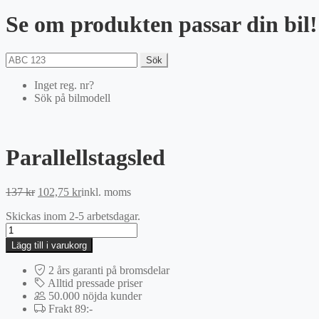
Se om produkten passar din bil!
Sök
Inget reg. nr?
Sök på bilmodell
Parallellstagsled
Det
Det
137
kr
102,75
kr
inkl. moms
ursprungliga
nuvarande
Skickas inom 2-5 arbetsdagar.
priset
priset
Parallellstagsled
var:
är:
mängd
137 kr.
102,75 kr.
Lägg till i varukorg
2 års garanti på bromsdelar
Alltid pressade priser
50.000 nöjda kunder
Frakt 89:-