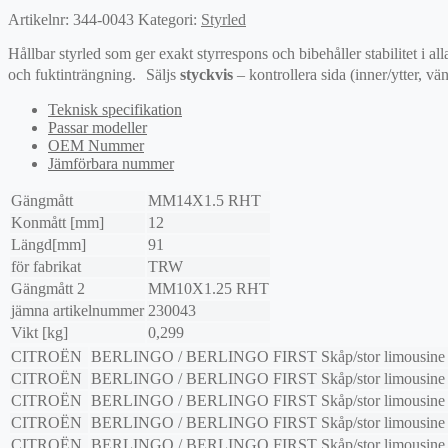
Artikelnr:
344-0043
Kategori:
Styrled
Hållbar styrled som ger exakt styrrespons och bibehåller stabilitet i
och fuktinträngning. Säljs
styckvis
– kontrollera sida (inner/ytter, vän
Teknisk specifikation
Passar modeller
OEM Nummer
Jämförbara nummer
Gängmått
MM14X1.5 RHT
Konmått [mm]
12
Längd[mm]
91
för fabrikat
TRW
Gängmått 2
MM10X1.25 RHT
jämna artikelnummer
230043
Vikt [kg]
0,299
CITROËN
BERLINGO / BERLINGO FIRST Skåp/stor limousine
CITROËN
BERLINGO / BERLINGO FIRST Skåp/stor limousine
CITROËN
BERLINGO / BERLINGO FIRST Skåp/stor limousine
CITROËN
BERLINGO / BERLINGO FIRST Skåp/stor limousine
CITROËN
BERLINGO / BERLINGO FIRST Skåp/stor limousine