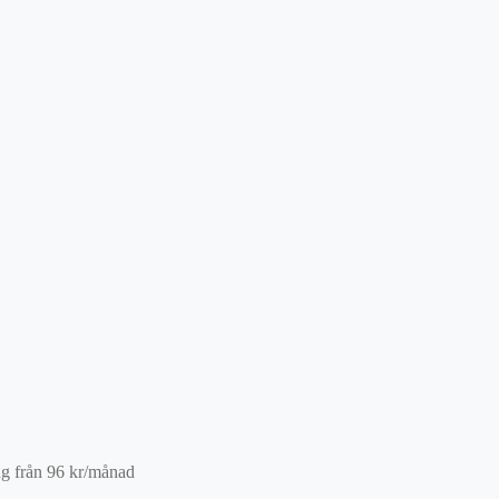
ng från
96
kr
/månad