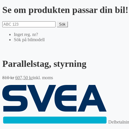
Se om produkten passar din bil!
Sök
Inget reg. nr?
Sök på bilmodell
Parallelstag, styrning
Det
Det
810
kr
607,50
kr
inkl. moms
ursprungliga
nuvarande
priset
priset
var:
är:
810 kr.
607,50 kr.
Delbetalni