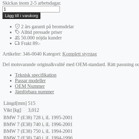
Skickas inom 2-5 arbetsdagar.
Parallelstag,
styrning
Lägg till i varukorg
mängd
2 års garanti på bromsdelar
Alltid pressade priser
50.000 nöjda kunder
Frakt 89:-
Artikelnr:
346-0040
Kategori:
Komplett styrstag
Del motsvarande originalkvalité med OEM-standard. Rätt passning och l
Teknisk specifikation
Passar modeller
OEM Nummer
Jämförbara nummer
Längd[mm]
515
Vikt [kg]
3,012
BMW
7 (E38)
728 i, iL
1995-2001
BMW
7 (E38)
740 i, iL
1996-2001
BMW
7 (E38)
750 i, iL
1994-2001
BMW
7 (E38)
740 i, iL
1994-1996