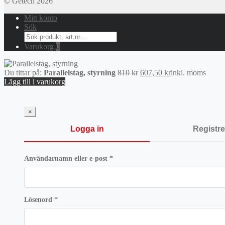
© Getech 2026
Mitt konto
Sök
Search
for:
Varukorg
0
Det
Det
Du tittar på:
Parallelstag, styrning
810
kr
607,50
kr
inkl. moms
ursprungliga
nuvarande
Lägg till i varukorg
priset
priset
var:
är:
810 kr.
607,50 kr.
×
Logga in
Registre
Obligatoriskt
Användarnamn eller e-post
*
Obligatoriskt
Lösenord
*