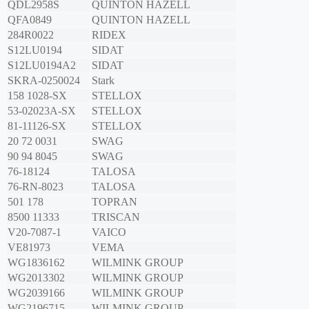
QDL2958S
QUINTON HAZELL
QFA0849
QUINTON HAZELL
284R0022
RIDEX
S12LU0194
SIDAT
S12LU0194A2
SIDAT
SKRA-0250024
Stark
158 1028-SX
STELLOX
53-02023A-SX
STELLOX
81-11126-SX
STELLOX
20 72 0031
SWAG
90 94 8045
SWAG
76-18124
TALOSA
76-RN-8023
TALOSA
501 178
TOPRAN
8500 11333
TRISCAN
V20-7087-1
VAICO
VE81973
VEMA
WG1836162
WILMINK GROUP
WG2013302
WILMINK GROUP
WG2039166
WILMINK GROUP
WG2196715
WILMINK GROUP