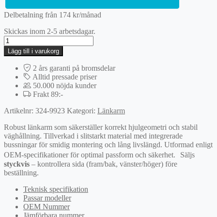
Delbetalning från
174
kr
/månad
Skickas inom 2-5 arbetsdagar.
Rep.sats,
länkarm
Lägg till i varukorg
mängd
2 års garanti på bromsdelar
Alltid pressade priser
50.000 nöjda kunder
Frakt 89:-
Artikelnr:
324-9923
Kategori:
Länkarm
Robust länkarm som säkerställer korrekt hjulgeometri och stabil
väghållning. Tillverkad i slitstarkt material med integrerade
bussningar för smidig montering och lång livslängd. Utformad enligt
OEM-specifikationer för optimal passform och säkerhet. Säljs
styckvis
– kontrollera sida (fram/bak, vänster/höger) före
beställning.
Teknisk specifikation
Passar modeller
OEM Nummer
Jämförbara nummer