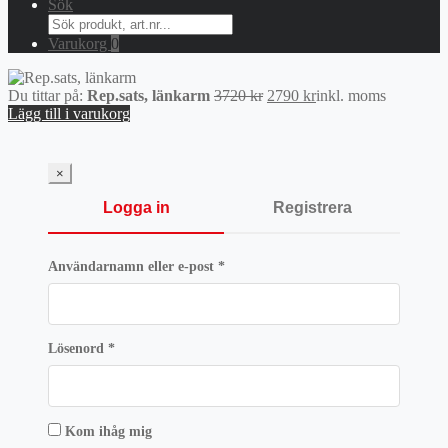
Sök
Search
for:
Varukorg
0
Det
Det
Du tittar på:
Rep.sats, länkarm
3720
kr
2790
kr
inkl. moms
ursprungliga
nuvarande
Lägg till i varukorg
priset
priset
var:
är:
3720 kr.
2790 kr.
×
Logga in
Registrera
Obligatoriskt
Användarnamn eller e-post
*
Obligatoriskt
Lösenord
*
Kom ihåg mig