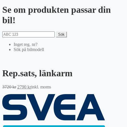
Se om produkten passar din
bil!
Sök
Inget reg. nr?
Sök på bilmodell
Rep.sats, länkarm
Det
Det
3720
kr
2790
kr
inkl. moms
ursprungliga
nuvarande
priset
priset
var:
är:
3720 kr.
2790 kr.