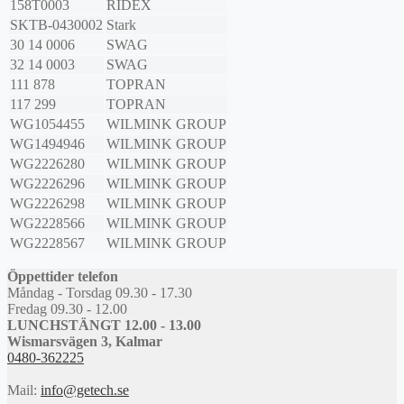
158T0003
RIDEX
SKTB-0430002
Stark
30 14 0006
SWAG
32 14 0003
SWAG
111 878
TOPRAN
117 299
TOPRAN
WG1054455
WILMINK GROUP
WG1494946
WILMINK GROUP
WG2226280
WILMINK GROUP
WG2226296
WILMINK GROUP
WG2226298
WILMINK GROUP
WG2228566
WILMINK GROUP
WG2228567
WILMINK GROUP
Öppettider telefon
Måndag - Torsdag 09.30 - 17.30
Fredag 09.30 - 12.00
LUNCHSTÄNGT 12.00 - 13.00
Wismarsvägen 3, Kalmar
0480-362225
Mail:
info@getech.se