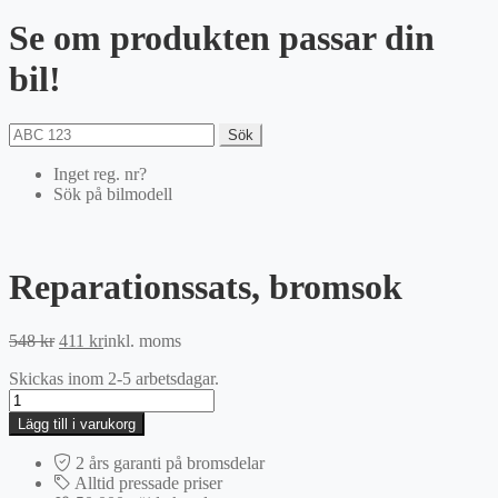
Se om produkten passar din
bil!
Sök
Inget reg. nr?
Sök på bilmodell
Reparationssats, bromsok
Det
Det
548
kr
411
kr
inkl. moms
ursprungliga
nuvarande
Skickas inom 2-5 arbetsdagar.
priset
priset
Reparationssats,
var:
är:
bromsok
548 kr.
411 kr.
Lägg till i varukorg
mängd
2 års garanti på bromsdelar
Alltid pressade priser