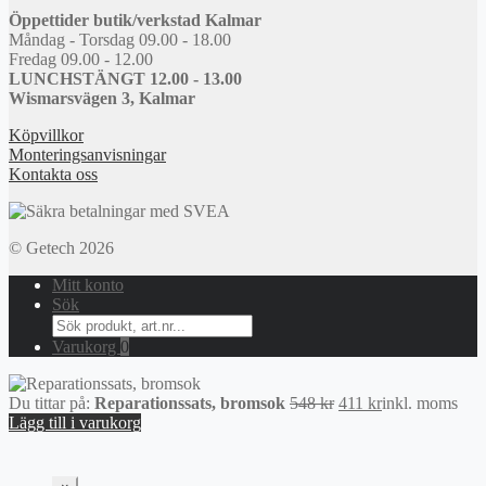
Öppettider butik/verkstad Kalmar
Måndag - Torsdag 09.00 - 18.00
Fredag 09.00 - 12.00
LUNCHSTÄNGT 12.00 - 13.00
Wismarsvägen 3, Kalmar
Köpvillkor
Monteringsanvisningar
Kontakta oss
© Getech 2026
Mitt konto
Sök
Search
for:
Varukorg
0
Det
Det
Du tittar på:
Reparationssats, bromsok
548
kr
411
kr
inkl. moms
ursprungliga
nuvarande
Lägg till i varukorg
priset
priset
var:
är:
548 kr.
411 kr.