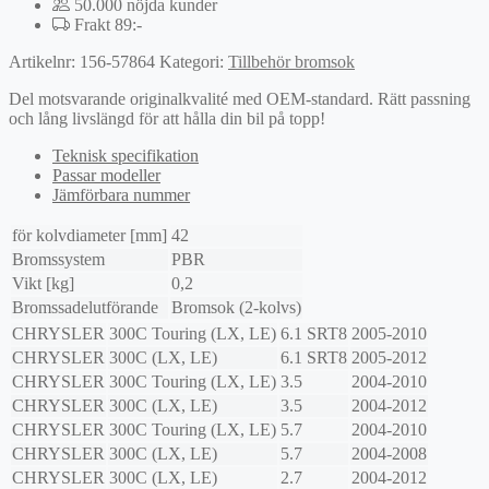
50.000 nöjda kunder
Frakt 89:-
Artikelnr:
156-57864
Kategori:
Tillbehör bromsok
Del motsvarande originalkvalité med OEM-standard. Rätt passning
och lång livslängd för att hålla din bil på topp!
Teknisk specifikation
Passar modeller
Jämförbara nummer
för kolvdiameter [mm]
42
Bromssystem
PBR
Vikt [kg]
0,2
Bromssadelutförande
Bromsok (2-kolvs)
CHRYSLER
300C Touring (LX, LE)
6.1 SRT8
2005-2010
CHRYSLER
300C (LX, LE)
6.1 SRT8
2005-2012
CHRYSLER
300C Touring (LX, LE)
3.5
2004-2010
CHRYSLER
300C (LX, LE)
3.5
2004-2012
CHRYSLER
300C Touring (LX, LE)
5.7
2004-2010
CHRYSLER
300C (LX, LE)
5.7
2004-2008
CHRYSLER
300C (LX, LE)
2.7
2004-2012