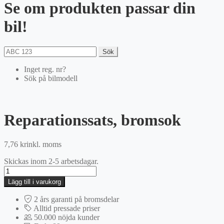
Se om produkten passar din
bil!
Sök
Inget reg. nr?
Sök på bilmodell
Reparationssats, bromsok
7,76
kr
inkl. moms
Skickas inom 2-5 arbetsdagar.
Reparationssats,
bromsok
Lägg till i varukorg
mängd
2 års garanti på bromsdelar
Alltid pressade priser
50.000 nöjda kunder