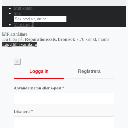
Mitt konto
Sök
Search
for:
Varukorg
0
Du tittar på:
Reparationssats, bromsok
7,76
kr
inkl. moms
Lägg till i varukorg
×
Logga in
Registrera
Obligatoriskt
Användarnamn eller e-post
*
Obligatoriskt
Lösenord
*