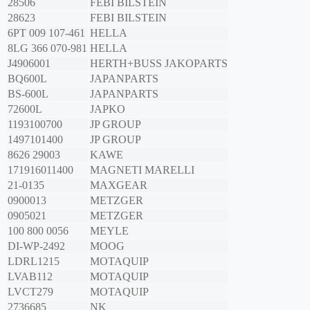
28506
FEBI BILSTEIN
28623
FEBI BILSTEIN
6PT 009 107-461
HELLA
8LG 366 070-981
HELLA
J4906001
HERTH+BUSS JAKOPARTS
BQ600L
JAPANPARTS
BS-600L
JAPANPARTS
72600L
JAPKO
1193100700
JP GROUP
1497101400
JP GROUP
8626 29003
KAWE
171916011400
MAGNETI MARELLI
21-0135
MAXGEAR
0900013
METZGER
0905021
METZGER
100 800 0056
MEYLE
DI-WP-2492
MOOG
LDRL1215
MOTAQUIP
LVAB112
MOTAQUIP
LVCT279
MOTAQUIP
2736685
NK