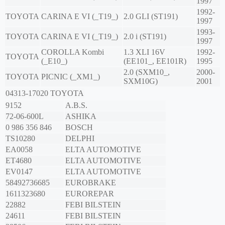
1997
1992-
TOYOTA
CARINA E VI (_T19_)
2.0 GLI (ST191)
1997
1993-
TOYOTA
CARINA E VI (_T19_)
2.0 i (ST191)
1997
COROLLA Kombi
1.3 XLI 16V
1992-
TOYOTA
(_E10_)
(EE101_, EE101R)
1995
2.0 (SXM10_,
2000-
TOYOTA
PICNIC (_XM1_)
SXM10G)
2001
04313-17020
TOYOTA
9152
A.B.S.
72-06-600L
ASHIKA
0 986 356 846
BOSCH
TS10280
DELPHI
EA0058
ELTA AUTOMOTIVE
ET4680
ELTA AUTOMOTIVE
EV0147
ELTA AUTOMOTIVE
58492736685
EUROBRAKE
1611323680
EUROREPAR
22882
FEBI BILSTEIN
24611
FEBI BILSTEIN