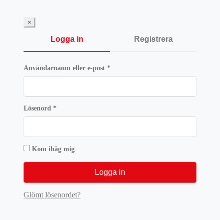
var:
är
372 kr.
27
×
Logga in
Registrera
Obligatoriskt
Användarnamn eller e-post
*
Obligatoriskt
Lösenord
*
Kom ihåg mig
Logga in
Glömt lösenordet?