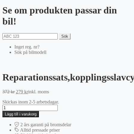
Se om produkten passar din
bil!
Sök
Inget reg. nr?
Sök på bilmodell
Reparationssats,kopplingsslavcy
Det
Det
372
kr
279
kr
inkl. moms
ursprungliga
nuvarande
Skickas inom 2-5 arbetsdagar.
priset
priset
Reparationssats,kopplingsslavcylinder
var:
är:
mängd
372 kr.
279 kr.
Lägg till i varukorg
2 års garanti på bromsdelar
Alltid pressade priser