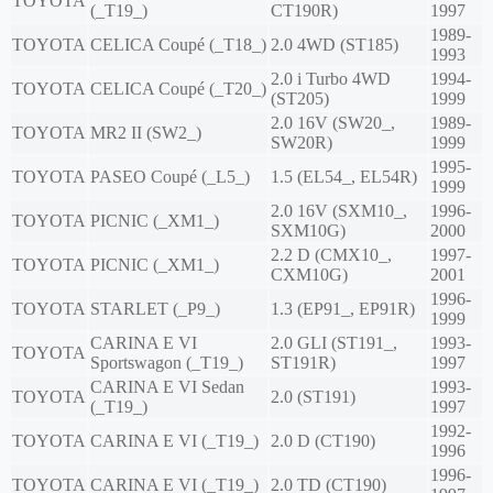
TOYOTA
(_T19_)
CT190R)
1997
1989-
TOYOTA
CELICA Coupé (_T18_)
2.0 4WD (ST185)
1993
2.0 i Turbo 4WD
1994-
TOYOTA
CELICA Coupé (_T20_)
(ST205)
1999
2.0 16V (SW20_,
1989-
TOYOTA
MR2 II (SW2_)
SW20R)
1999
1995-
TOYOTA
PASEO Coupé (_L5_)
1.5 (EL54_, EL54R)
1999
2.0 16V (SXM10_,
1996-
TOYOTA
PICNIC (_XM1_)
SXM10G)
2000
2.2 D (CMX10_,
1997-
TOYOTA
PICNIC (_XM1_)
CXM10G)
2001
1996-
TOYOTA
STARLET (_P9_)
1.3 (EP91_, EP91R)
1999
CARINA E VI
2.0 GLI (ST191_,
1993-
TOYOTA
Sportswagon (_T19_)
ST191R)
1997
CARINA E VI Sedan
1993-
TOYOTA
2.0 (ST191)
(_T19_)
1997
1992-
TOYOTA
CARINA E VI (_T19_)
2.0 D (CT190)
1996
1996-
TOYOTA
CARINA E VI (_T19_)
2.0 TD (CT190)