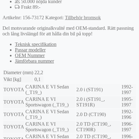
50.000 nöjda kunder
Frakt 89:-
Artikelnr:
156-73172
Kategori:
Tillbehör bromsok
Del motsvarande originalkvalité med OEM-standard. Rätt passning
och lång livslängd för att hålla din bil på topp!
Teknisk specifikation
Passar modeller
OEM Nummer
Jämförbara nummer
Diameter (mm)
22,2
Vikt [kg]
0,1
CARINA E VI Sedan
1992-
TOYOTA
2.0 i (ST191)
(_T19_)
1997
CARINA E VI
2.0 i (ST191_,
1995-
TOYOTA
Sportswagon (_T19_)
ST191R)
1997
CARINA E VI Sedan
1992-
TOYOTA
2.0 D (CT190)
(_T19_)
1996
CARINA E VI
2.0 TD (CT190_,
1996-
TOYOTA
Sportswagon (_T19_)
CT190R)
1997
CARINA E VI Sedan
2.0 TD (CT190_,
1996-