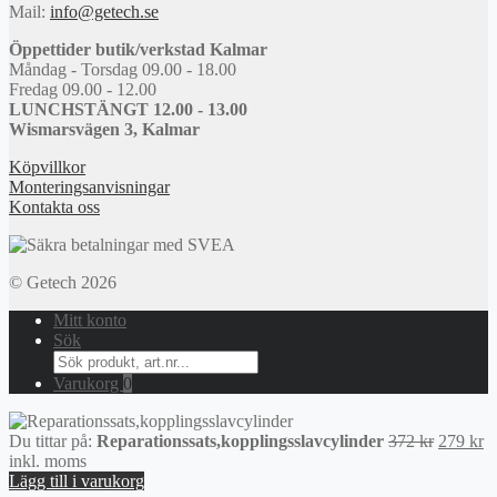
Mail:
info@getech.se
Öppettider butik/verkstad Kalmar
Måndag - Torsdag 09.00 - 18.00
Fredag 09.00 - 12.00
LUNCHSTÄNGT 12.00 - 13.00
Wismarsvägen 3, Kalmar
Köpvillkor
Monteringsanvisningar
Kontakta oss
© Getech 2026
Mitt konto
Sök
Search
for:
Varukorg
0
Det
D
Du tittar på:
Reparationssats,kopplingsslavcylinder
372
kr
279
kr
ursprung
n
inkl. moms
priset
pr
Lägg till i varukorg