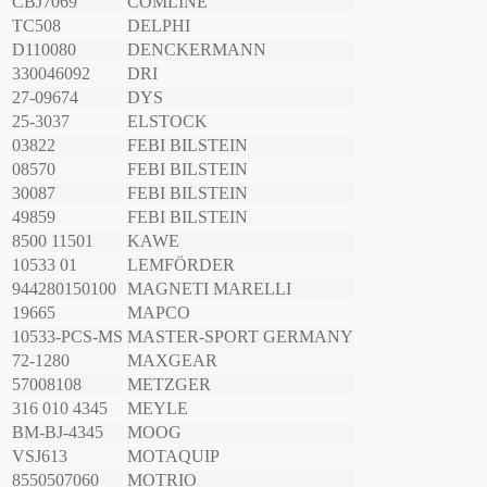
CBJ7069
COMLINE
TC508
DELPHI
D110080
DENCKERMANN
330046092
DRI
27-09674
DYS
25-3037
ELSTOCK
03822
FEBI BILSTEIN
08570
FEBI BILSTEIN
30087
FEBI BILSTEIN
49859
FEBI BILSTEIN
8500 11501
KAWE
10533 01
LEMFÖRDER
944280150100
MAGNETI MARELLI
19665
MAPCO
10533-PCS-MS
MASTER-SPORT GERMANY
72-1280
MAXGEAR
57008108
METZGER
316 010 4345
MEYLE
BM-BJ-4345
MOOG
VSJ613
MOTAQUIP
8550507060
MOTRIO