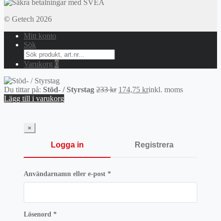
© Getech 2026
Mitt konto
Sök
Search
for:
Varukorg
0
Det
Det
Du tittar på:
Stöd- / Styrstag
233
kr
174,75
kr
inkl. moms
ursprungliga
nuvarande
Lägg till i varukorg
priset
priset
var:
är:
233 kr.
174,75 kr.
×
Logga in
Registrera
Obligatoriskt
Användarnamn eller e-post
*
Obligatoriskt
Lösenord
*