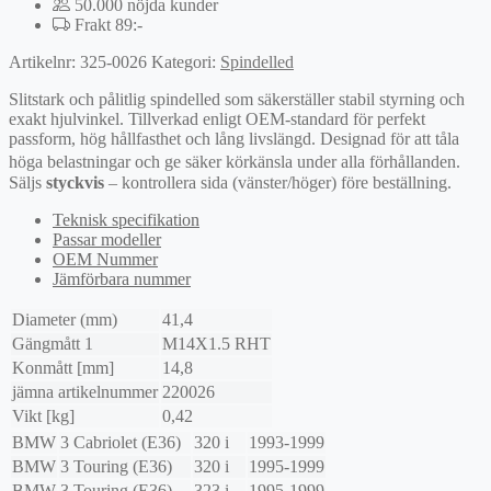
50.000 nöjda kunder
Frakt 89:-
Artikelnr:
325-0026
Kategori:
Spindelled
Slitstark och pålitlig spindelled som säkerställer stabil styrning och
exakt hjulvinkel. Tillverkad enligt OEM-standard för perfekt
passform, hög hållfasthet och lång livslängd. Designad för att tåla
höga belastningar och ge säker körkänsla under alla förhållanden.
Säljs
styckvis
– kontrollera sida (vänster/höger) före beställning.
Teknisk specifikation
Passar modeller
OEM Nummer
Jämförbara nummer
Diameter (mm)
41,4
Gängmått 1
M14X1.5 RHT
Konmått [mm]
14,8
jämna artikelnummer
220026
Vikt [kg]
0,42
BMW
3 Cabriolet (E36)
320 i
1993-1999
BMW
3 Touring (E36)
320 i
1995-1999
BMW
3 Touring (E36)
323 i
1995-1999