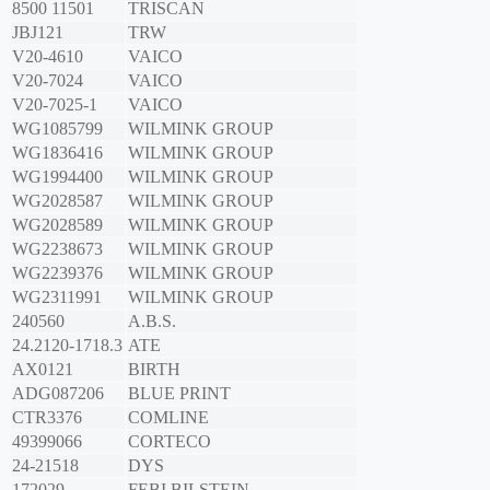
8500 11501
TRISCAN
JBJ121
TRW
V20-4610
VAICO
V20-7024
VAICO
V20-7025-1
VAICO
WG1085799
WILMINK GROUP
WG1836416
WILMINK GROUP
WG1994400
WILMINK GROUP
WG2028587
WILMINK GROUP
WG2028589
WILMINK GROUP
WG2238673
WILMINK GROUP
WG2239376
WILMINK GROUP
WG2311991
WILMINK GROUP
240560
A.B.S.
24.2120-1718.3
ATE
AX0121
BIRTH
ADG087206
BLUE PRINT
CTR3376
COMLINE
49399066
CORTECO
24-21518
DYS
172029
FEBI BILSTEIN