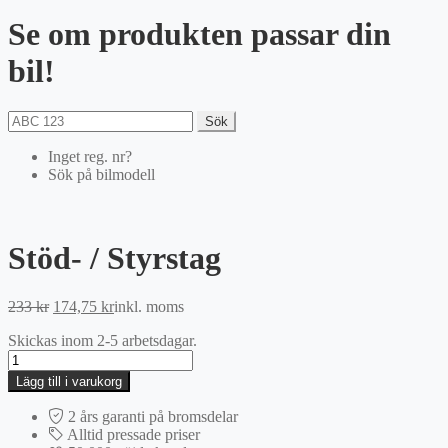
Se om produkten passar din
bil!
Sök
Inget reg. nr?
Sök på bilmodell
Stöd- / Styrstag
Det
Det
233
kr
174,75
kr
inkl. moms
ursprungliga
nuvarande
Skickas inom 2-5 arbetsdagar.
priset
priset
Stöd-
var:
är:
/
233 kr.
174,75 kr.
Lägg till i varukorg
Styrstag
mängd
2 års garanti på bromsdelar
Alltid pressade priser