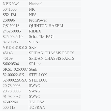
NBK3049
National
5041505
NK
S521I24
NPS
2S0096
ProfiPower
QSJ7001S
QUINTON HAZELL
2462S0085
RIDEX
825 0046 10
Schaeffler FAG
87.293A2
SIDAT
VKDS 318516
SKF
45143
SPIDAN CHASSIS PARTS
46109
SPIDAN CHASSIS PARTS
S6020504
SRLine
SKSL-0260087
Stark
52-00022-SX
STELLOX
52-00022A-SX
STELLOX
20 78 0003
SWAG
20 78 0005
SWAG
91 93 0087
SWAG
47-02264
TALOSA
500 113
TOPRAN