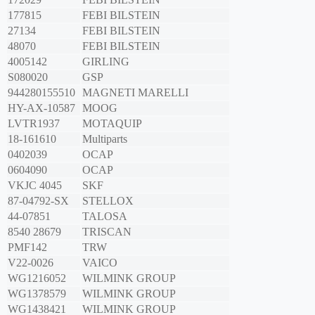
177815
FEBI BILSTEIN
27134
FEBI BILSTEIN
48070
FEBI BILSTEIN
4005142
GIRLING
S080020
GSP
944280155510
MAGNETI MARELLI
HY-AX-10587
MOOG
LVTR1937
MOTAQUIP
18-161610
Multiparts
0402039
OCAP
0604090
OCAP
VKJC 4045
SKF
87-04792-SX
STELLOX
44-07851
TALOSA
8540 28679
TRISCAN
PMF142
TRW
V22-0026
VAICO
WG1216052
WILMINK GROUP
WG1378579
WILMINK GROUP
WG1438421
WILMINK GROUP