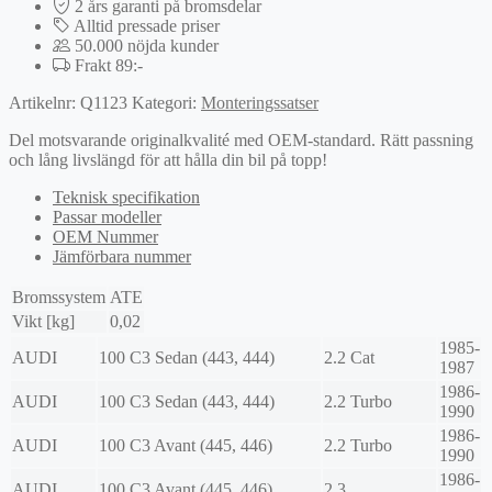
2 års garanti på bromsdelar
Alltid pressade priser
50.000 nöjda kunder
Frakt 89:-
Artikelnr:
Q1123
Kategori:
Monteringssatser
Del motsvarande originalkvalité med OEM-standard. Rätt passning
och lång livslängd för att hålla din bil på topp!
Teknisk specifikation
Passar modeller
OEM Nummer
Jämförbara nummer
Bromssystem
ATE
Vikt [kg]
0,02
1985-
AUDI
100 C3 Sedan (443, 444)
2.2 Cat
1987
1986-
AUDI
100 C3 Sedan (443, 444)
2.2 Turbo
1990
1986-
AUDI
100 C3 Avant (445, 446)
2.2 Turbo
1990
1986-
AUDI
100 C3 Avant (445, 446)
2.3