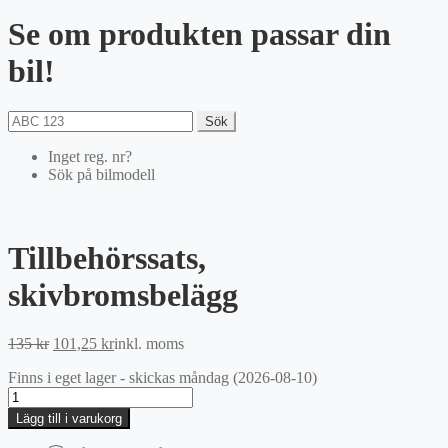
Se om produkten passar din
bil!
Sök
Inget reg. nr?
Sök på bilmodell
Tillbehörssats,
skivbromsbelägg
Det
Det
135
kr
101,25
kr
inkl. moms
ursprungliga
nuvarande
Finns i eget lager - skickas måndag (2026-08-10)
priset
priset
Tillbehörssats,
var:
är:
skivbromsbelägg
135 kr.
101,25 kr.
Lägg till i varukorg
mängd