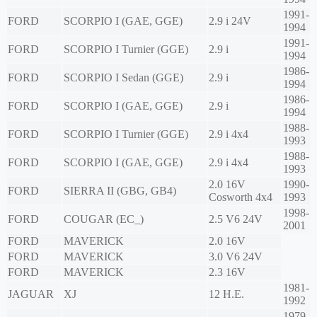
1991-
FORD
SCORPIO I (GAE, GGE)
2.9 i 24V
1994
1991-
FORD
SCORPIO I Turnier (GGE)
2.9 i
1994
1986-
FORD
SCORPIO I Sedan (GGE)
2.9 i
1994
1986-
FORD
SCORPIO I (GAE, GGE)
2.9 i
1994
1988-
FORD
SCORPIO I Turnier (GGE)
2.9 i 4x4
1993
1988-
FORD
SCORPIO I (GAE, GGE)
2.9 i 4x4
1993
2.0 16V
1990-
FORD
SIERRA II (GBG, GB4)
Cosworth 4x4
1993
1998-
FORD
COUGAR (EC_)
2.5 V6 24V
2001
FORD
MAVERICK
2.0 16V
FORD
MAVERICK
3.0 V6 24V
FORD
MAVERICK
2.3 16V
1981-
JAGUAR
XJ
12 H.E.
1992
1979-