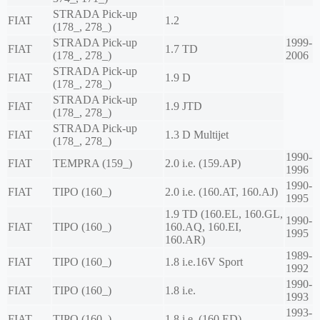
STRADA Pick-up
FIAT
1.2
(178_, 278_)
STRADA Pick-up
1999-
FIAT
1.7 TD
(178_, 278_)
2006
STRADA Pick-up
FIAT
1.9 D
(178_, 278_)
STRADA Pick-up
FIAT
1.9 JTD
(178_, 278_)
STRADA Pick-up
FIAT
1.3 D Multijet
(178_, 278_)
1990-
FIAT
TEMPRA (159_)
2.0 i.e. (159.AP)
1996
1990-
FIAT
TIPO (160_)
2.0 i.e. (160.AT, 160.AJ)
1995
1.9 TD (160.EL, 160.GL,
1990-
FIAT
TIPO (160_)
160.AQ, 160.EI,
1995
160.AR)
1989-
FIAT
TIPO (160_)
1.8 i.e.16V Sport
1992
1990-
FIAT
TIPO (160_)
1.8 i.e.
1993
1993-
FIAT
TIPO (160_)
1.8 i.e. (160.ED)