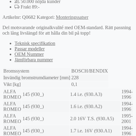
50.000 nöjda kunder
Frakt 89:-
Artikelnr:
Q0682
Kategori:
Monteringssatser
Del motsvarande originalkvalité med OEM-standard. Rätt passning
och lång livslängd för att hålla din bil på topp!
Teknisk specifikation
Passar modeller
OEM Nummer
Jämförbara nummer
Bromssystem
BOSCH/BENDIX
Invändig bromstrumdiameter [mm]
228
Vikt [kg]
0,1
ALFA
1994-
145 (930_)
1.4 i.e. (930.A3)
ROMEO
1996
ALFA
1994-
145 (930_)
1.6 i.e. (930.A2)
ROMEO
1996
ALFA
1995-
145 (930_)
2.0 16V T.S. (930.A5)
ROMEO
2001
ALFA
1994-
145 (930_)
1.7 i.e. 16V (930.A1)
ROMEO
1996