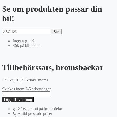
Se om produkten passar din
bil!
Sök
Inget reg. nr?
Sök på bilmodell
Tillbehörssats, bromsbackar
Det
Det
135
kr
101,25
kr
inkl. moms
ursprungliga
nuvarande
Skickas inom 2-5 arbetsdagar.
priset
priset
Tillbehörssats,
var:
är:
bromsbackar
135 kr.
101,25 kr.
Lägg till i varukorg
mängd
2 års garanti på bromsdelar
Alltid pressade priser