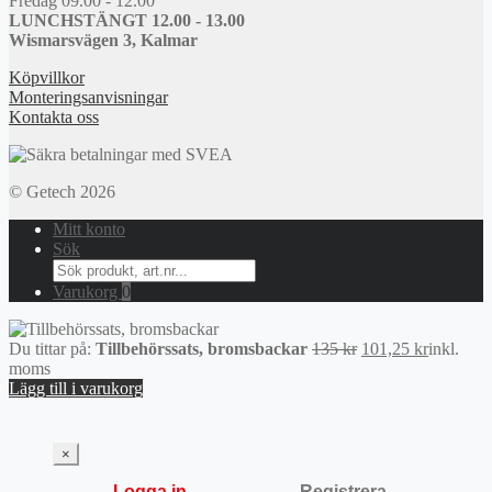
Fredag 09.00 - 12.00
LUNCHSTÄNGT 12.00 - 13.00
Wismarsvägen 3, Kalmar
Köpvillkor
Monteringsanvisningar
Kontakta oss
© Getech 2026
Mitt konto
Sök
Search
for:
Varukorg
0
Det
Det
Du tittar på:
Tillbehörssats, bromsbackar
135
kr
101,25
kr
inkl.
ursprungliga
nuvarand
moms
priset
priset
Lägg till i varukorg
var:
är:
135 kr.
101,25 kr
×
Logga in
Registrera