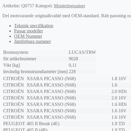
Artikelnr:
Q0757
Kategori:
Monteringssatser
Del motsvarande originalkvalité med OEM-standard. Rätt passning och l
Teknisk specifikation
Passar modeller
OEM Nummer
Jämförbara nummer
Bromssystem
LUCAS/TRW
för artikelnummer
9028
Vikt [kg]
0,11
Invändig bromstrumdiameter [mm]
228
CITROËN
XSARA PICASSO (N68)
1.8 16V
CITROËN
XSARA PICASSO (N68)
1.6
CITROËN
XSARA PICASSO (N68)
2.0 HDi
CITROËN
XSARA PICASSO (N68)
2.0 16V
CITROËN
XSARA PICASSO (N68)
1.6 HDi
CITROËN
XSARA PICASSO (N68)
1.6 16V
CITROËN
XSARA PICASSO (N68)
1.6 16V
PEUGEOT
405 II Break (4E)
1.9 TD
PEUGEOT
405 II (4B)
1.9 TD