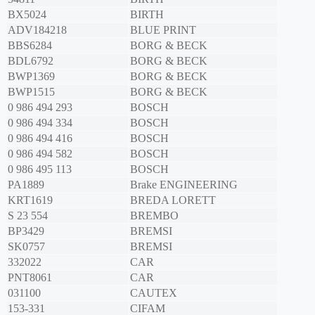
BX5024
BIRTH
ADV184218
BLUE PRINT
BBS6284
BORG & BECK
BDL6792
BORG & BECK
BWP1369
BORG & BECK
BWP1515
BORG & BECK
0 986 494 293
BOSCH
0 986 494 334
BOSCH
0 986 494 416
BOSCH
0 986 494 582
BOSCH
0 986 495 113
BOSCH
PA1889
Brake ENGINEERING
KRT1619
BREDA LORETT
S 23 554
BREMBO
BP3429
BREMSI
SK0757
BREMSI
332022
CAR
PNT8061
CAR
031100
CAUTEX
153-331
CIFAM