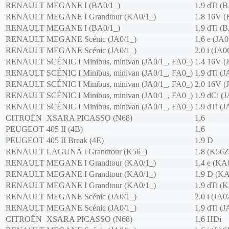
RENAULT
MEGANE I (BA0/1_)
1.9 dTi 
RENAULT
MEGANE I Grandtour (KA0/1_)
1.8 16V 
RENAULT
MEGANE I (BA0/1_)
1.9 dTi (
RENAULT
MEGANE Scénic (JA0/1_)
1.6 e (JA0
RENAULT
MEGANE Scénic (JA0/1_)
2.0 i (JA0
RENAULT
SCÉNIC I Minibus, minivan (JA0/1_, FA0_)
1.4 16V (
RENAULT
SCÉNIC I Minibus, minivan (JA0/1_, FA0_)
1.9 dTi (
RENAULT
SCÉNIC I Minibus, minivan (JA0/1_, FA0_)
2.0 16V (
RENAULT
SCÉNIC I Minibus, minivan (JA0/1_, FA0_)
1.9 dCi (
RENAULT
SCÉNIC I Minibus, minivan (JA0/1_, FA0_)
1.9 dTi (
CITROËN
XSARA PICASSO (N68)
1.6
PEUGEOT
405 II (4B)
1.6
PEUGEOT
405 II Break (4E)
1.9 D
RENAULT
LAGUNA I Grandtour (K56_)
1.8 (K56Z
RENAULT
MEGANE I Grandtour (KA0/1_)
1.4 e (KA
RENAULT
MEGANE I Grandtour (KA0/1_)
1.9 D (K
RENAULT
MEGANE I Grandtour (KA0/1_)
1.9 dTi (
RENAULT
MEGANE Scénic (JA0/1_)
2.0 i (JA
RENAULT
MEGANE Scénic (JA0/1_)
1.9 dTi (
CITROËN
XSARA PICASSO (N68)
1.6 HDi