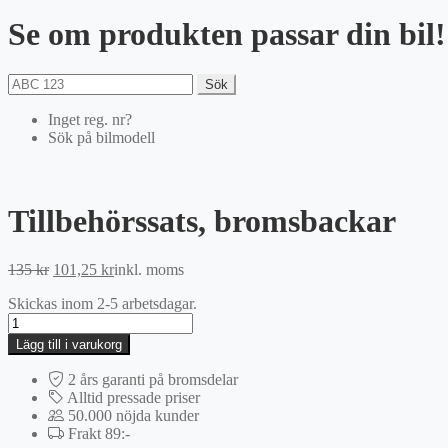
Se om produkten passar din bil!
Sök
Inget reg. nr?
Sök på bilmodell
Tillbehörssats, bromsbackar
Det
Det
135
kr
101,25
kr
inkl. moms
ursprungliga
nuvarande
Skickas inom 2-5 arbetsdagar.
priset
priset
Tillbehörssats,
var:
är:
bromsbackar
135 kr.
101,25 kr.
Lägg till i varukorg
mängd
2 års garanti på bromsdelar
Alltid pressade priser
50.000 nöjda kunder
Frakt 89:-