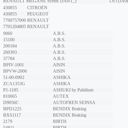
RENAULT
MEGANE Scénic (JA0/1_)
1.6 i (JA0
430855
CITROËN
430855
PEUGEOT
7700757000
RENAULT
7701204805
RENAULT
9060
A.B.S.
15100
A.B.S.
200184
A.B.S.
260393
A.B.S.
37784
A.B.S.
BPIV-1001
AISIN
BPVW-2006
AISIN
51-00-0902
ASHIKA
ZCA1353G
ASHIKA
P1-1185
ASHUKI by Palidium
810065
AUTEX
D9056C
AUTOFREN SEINSA
BPD1225
BENDIX Braking
BXS1117
BENDIX Braking
2179
BIRTH
54811
BIRTH