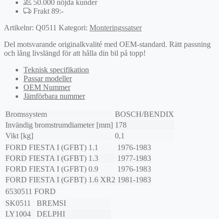
50.000 nöjda kunder
Frakt 89:-
Artikelnr:
Q0511
Kategori:
Monteringssatser
Del motsvarande originalkvalité med OEM-standard. Rätt passning
och lång livslängd för att hålla din bil på topp!
Teknisk specifikation
Passar modeller
OEM Nummer
Jämförbara nummer
Bromssystem
BOSCH/BENDIX
Invändig bromstrumdiameter [mm]
178
Vikt [kg]
0,1
FORD
FIESTA I (GFBT)
1.1
1976-1983
FORD
FIESTA I (GFBT)
1.3
1977-1983
FORD
FIESTA I (GFBT)
0.9
1976-1983
FORD
FIESTA I (GFBT)
1.6 XR2
1981-1983
6530511
FORD
SK0511
BREMSI
LY1004
DELPHI