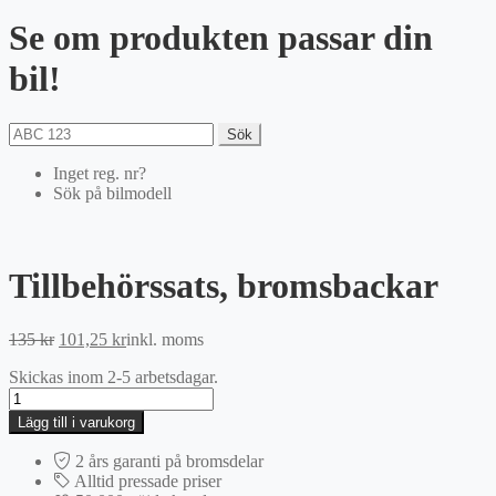
Se om produkten passar din
bil!
Sök
Inget reg. nr?
Sök på bilmodell
Tillbehörssats, bromsbackar
Det
Det
135
kr
101,25
kr
inkl. moms
ursprungliga
nuvarande
Skickas inom 2-5 arbetsdagar.
priset
priset
Tillbehörssats,
var:
är:
bromsbackar
135 kr.
101,25 kr.
Lägg till i varukorg
mängd
2 års garanti på bromsdelar
Alltid pressade priser