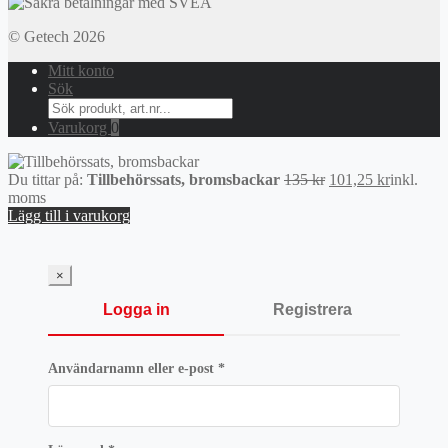
© Getech 2026
Mitt konto
Sök
Search
for:
Varukorg
0
Det
Det
Du tittar på:
Tillbehörssats, bromsbackar
135
kr
101,25
kr
inkl.
ursprungliga
nuvarand
moms
priset
priset
Lägg till i varukorg
var:
är:
135 kr.
101,25 kr
×
Logga in
Registrera
Obligatoriskt
Användarnamn eller e-post
*