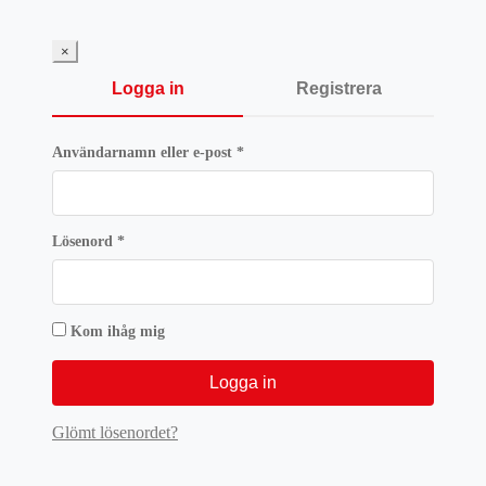
var:
är:
135 kr.
101,25 kr
×
Logga in
Registrera
Obligatoriskt
Användarnamn eller e-post
*
Obligatoriskt
Lösenord
*
Kom ihåg mig
Logga in
Glömt lösenordet?