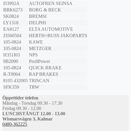
D3992A
AUTOFREN SEINSA
BBK6273
BORG & BECK
SK0824
BREMSI
LY1318
DELPHI
EA8127
ELTA AUTOMOTIVE
J3560504
HERTH+BUSS JAKOPARTS
105-0824
KAWE
105-0824
METZGER
H351I03
NPS
9B2090
ProfiPower
105-0824
QUICK BRAKE
R-T0064
RAP BRAKES
8105 432005
TRISCAN
SFK359
TRW
Öppettider telefon
Måndag - Torsdag 09.30 - 17.30
Fredag 09.30 - 12.00
LUNCHSTÄNGT 12.00 - 13.00
Wismarsvägen 3, Kalmar
0480-362225