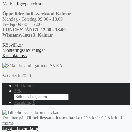
Mail:
info@getech.se
Öppettider butik/verkstad Kalmar
Måndag - Torsdag 09.00 - 18.00
Fredag 09.00 - 12.00
LUNCHSTÄNGT 12.00 - 13.00
Wismarsvägen 3, Kalmar
Köpvillkor
Monteringsanvisningar
Kontakta oss
© Getech 2026
Mitt konto
Sök
Search
for:
Varukorg
0
Det
Det
Du tittar på:
Tillbehörssats, bromsbackar
135
kr
101,25
kr
inkl.
ursprungliga
nuvarand
moms
priset
priset
Lägg till i varukorg