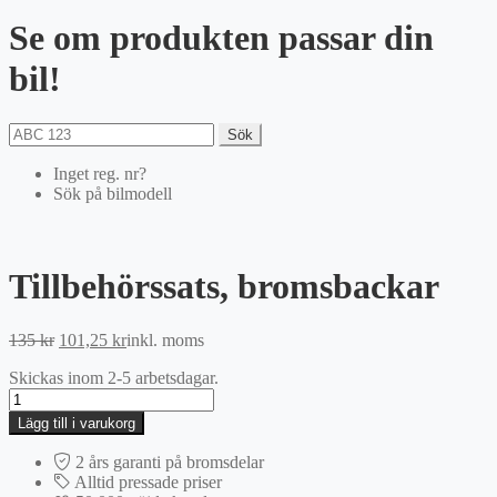
Se om produkten passar din
bil!
Sök
Inget reg. nr?
Sök på bilmodell
Tillbehörssats, bromsbackar
Det
Det
135
kr
101,25
kr
inkl. moms
ursprungliga
nuvarande
Skickas inom 2-5 arbetsdagar.
priset
priset
Tillbehörssats,
var:
är:
bromsbackar
135 kr.
101,25 kr.
Lägg till i varukorg
mängd
2 års garanti på bromsdelar
Alltid pressade priser