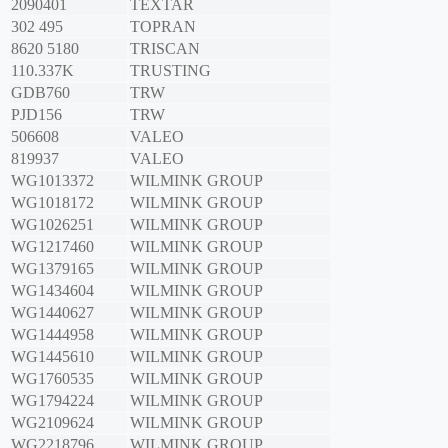
2090401
TEXTAR
302 495
TOPRAN
8620 5180
TRISCAN
110.337K
TRUSTING
GDB760
TRW
PJD156
TRW
506608
VALEO
819937
VALEO
WG1013372
WILMINK GROUP
WG1018172
WILMINK GROUP
WG1026251
WILMINK GROUP
WG1217460
WILMINK GROUP
WG1379165
WILMINK GROUP
WG1434604
WILMINK GROUP
WG1440627
WILMINK GROUP
WG1444958
WILMINK GROUP
WG1445610
WILMINK GROUP
WG1760535
WILMINK GROUP
WG1794224
WILMINK GROUP
WG2109624
WILMINK GROUP
WG2218796
WILMINK GROUP