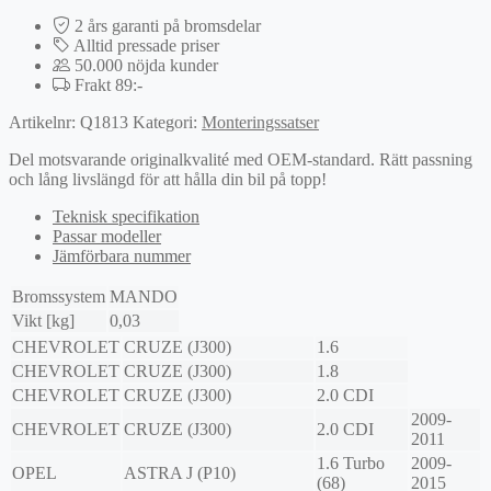
mängd
2 års garanti på bromsdelar
Alltid pressade priser
50.000 nöjda kunder
Frakt 89:-
Artikelnr:
Q1813
Kategori:
Monteringssatser
Del motsvarande originalkvalité med OEM-standard. Rätt passning
och lång livslängd för att hålla din bil på topp!
Teknisk specifikation
Passar modeller
Jämförbara nummer
Bromssystem
MANDO
Vikt [kg]
0,03
CHEVROLET
CRUZE (J300)
1.6
CHEVROLET
CRUZE (J300)
1.8
CHEVROLET
CRUZE (J300)
2.0 CDI
2009-
CHEVROLET
CRUZE (J300)
2.0 CDI
2011
1.6 Turbo
2009-
OPEL
ASTRA J (P10)
(68)
2015