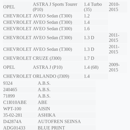
ASTRA J Sports Tourer
1.4 Turbo
2010-
OPEL
(P10)
(35)
2015
CHEVROLET
AVEO Sedan (T300)
1.2
CHEVROLET
AVEO Sedan (T300)
1.4
CHEVROLET
AVEO Sedan (T300)
1.6
2011-
CHEVROLET
AVEO Sedan (T300)
1.3 D
2015
2011-
CHEVROLET
AVEO Sedan (T300)
1.3 D
2015
CHEVROLET
CRUZE (J300)
1.7 D
2009-
OPEL
ASTRA J (P10)
1.4 (68)
2015
CHEVROLET
ORLANDO (J309)
1.4
9324
A.B.S.
240465
A.B.S.
71899
A.B.S.
C1I010ABE
ABE
WPT-100
AISIN
35-02-281
ASHIKA
D42874A
AUTOFREN SEINSA
ADG01433
BLUE PRINT