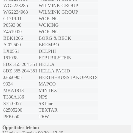
WG2223285
WILMINK GROUP
WG2234963
WILMINK GROUP
C1719.11
WOKING
P0593.00
WOKING
Z4519.00
WOKING
BBK1266
BORG & BECK
A 02 500
BREMBO
LX0551
DELPHI
181938
FEBI BILSTEIN
8DZ 355 204-351
HELLA
8DZ 355 204-351
HELLA PAGID
J3660905
HERTH+BUSS JAKOPARTS
9324
MAPCO
MBA1813
MINTEX
T330A186
NPS
S75-0057
SRLine
82505200
TEXTAR
PFK650
TRW
Öppettider telefon
Måndag - Torsdag 09.30 - 17.30