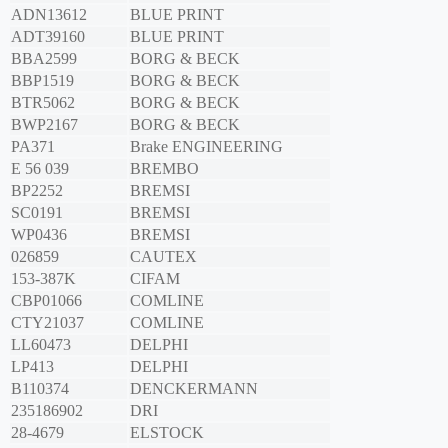
ADN13612
BLUE PRINT
ADT39160
BLUE PRINT
BBA2599
BORG & BECK
BBP1519
BORG & BECK
BTR5062
BORG & BECK
BWP2167
BORG & BECK
PA371
Brake ENGINEERING
E 56 039
BREMBO
BP2252
BREMSI
SC0191
BREMSI
WP0436
BREMSI
026859
CAUTEX
153-387K
CIFAM
CBP01066
COMLINE
CTY21037
COMLINE
LL60473
DELPHI
LP413
DELPHI
B110374
DENCKERMANN
235186902
DRI
28-4679
ELSTOCK