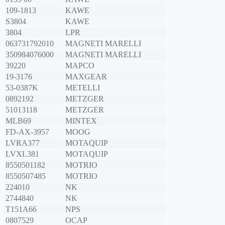
109-1813
KAWE
S3804
KAWE
3804
LPR
063731792010
MAGNETI MARELLI
350984076000
MAGNETI MARELLI
39220
MAPCO
19-3176
MAXGEAR
53-0387K
METELLI
0892192
METZGER
51013118
METZGER
MLB69
MINTEX
FD-AX-3957
MOOG
LVRA377
MOTAQUIP
LVXL381
MOTAQUIP
8550501182
MOTRIO
8550507485
MOTRIO
224010
NK
2744840
NK
T151A66
NPS
0807529
OCAP