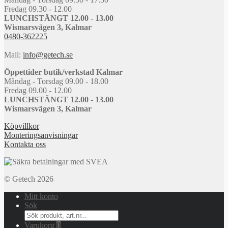
Fredag 09.30 - 12.00
LUNCHSTÄNGT 12.00 - 13.00
Wismarsvägen 3, Kalmar
0480-362225
Mail:
info@getech.se
Öppettider butik/verkstad Kalmar
Måndag - Torsdag 09.00 - 18.00
Fredag 09.00 - 12.00
LUNCHSTÄNGT 12.00 - 13.00
Wismarsvägen 3, Kalmar
Köpvillkor
Monteringsanvisningar
Kontakta oss
© Getech 2026
Mitt konto
Sök
Search
for:
Varukorg
0