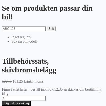
Se om produkten passar din
bil!
Sök
Inget reg. nr?
Sök på bilmodell
Tillbehörssats,
skivbromsbelägg
Det
Det
135
kr
101,25
kr
inkl. moms
ursprungliga
nuvarande
Finns i eget lager - beställ inom
07:12:35
så skickas din beställning
priset
priset
idag
var:
är:
Tillbehörssats,
135 kr.
101,25 kr.
skivbromsbelägg
Lägg till i varukorg