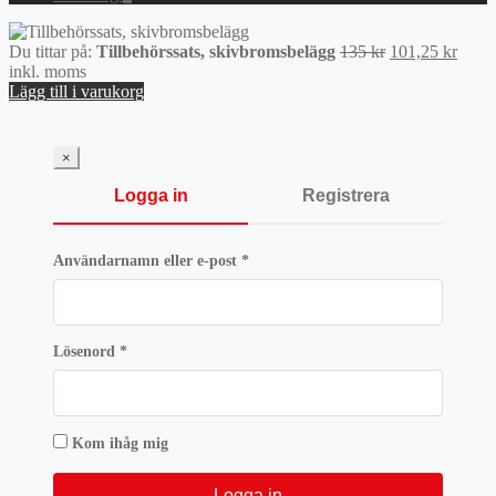
Det
Det
Du tittar på:
Tillbehörssats, skivbromsbelägg
135
kr
101,25
kr
ursprungliga
nuva
inkl. moms
priset
priset
Lägg till i varukorg
var:
är:
135 kr.
101,2
×
Logga in
Registrera
Obligatoriskt
Användarnamn eller e-post
*
Obligatoriskt
Lösenord
*
Kom ihåg mig
Logga in