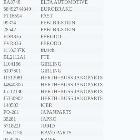
EA8748
ELTA AUTOMOTIVE
58492744840
EUROBRAKE
FT16594
FAST
09324
FEBI BILSTEIN
28542
FEBI BILSTEIN
FDB836
FERODO
FVR836
FERODO
1110.337K
fri.tech.
BL2112A1
FTE
1104156
GIRLING
6107601
GIRLING
J1512081
HERTH+BUSS JAKOPARTS
J4840806
HERTH+BUSS JAKOPARTS
J5112130
HERTH+BUSS JAKOPARTS
J5330902
HERTH+BUSS JAKOPARTS
140503
ICER
PQ-281
JAPANPARTS
35281
JAPKO
571822J
JURID
TW-1156
KAVO PARTS
0159 00
KAWE