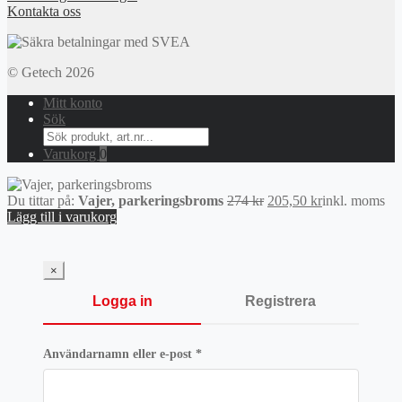
Kontakta oss
© Getech 2026
Mitt konto
Sök
Search
for:
Varukorg
0
Det
Det
Du tittar på:
Vajer, parkeringsbroms
274
kr
205,50
kr
inkl. moms
ursprungliga
nuvarande
Lägg till i varukorg
priset
priset
var:
är:
274 kr.
205,50 kr.
×
Logga in
Registrera
Obligatoriskt
Användarnamn eller e-post
*