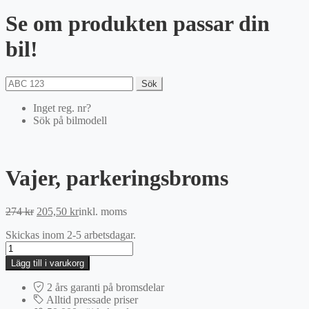
Se om produkten passar din
bil!
Sök
Inget reg. nr?
Sök på bilmodell
Vajer, parkeringsbroms
Det
Det
274
kr
205,50
kr
inkl. moms
ursprungliga
nuvarande
Skickas inom 2-5 arbetsdagar.
priset
priset
Vajer,
var:
är:
parkeringsbroms
274 kr.
205,50 kr.
Lägg till i varukorg
mängd
2 års garanti på bromsdelar
Alltid pressade priser