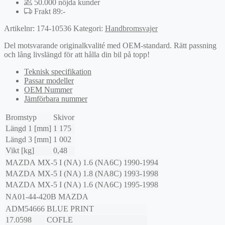
50.000 nöjda kunder
Frakt 89:-
Artikelnr:
174-10536
Kategori:
Handbromsvajer
Del motsvarande originalkvalité med OEM-standard. Rätt passning
och lång livslängd för att hålla din bil på topp!
Teknisk specifikation
Passar modeller
OEM Nummer
Jämförbara nummer
Bromstyp
Skivor
Längd 1 [mm]
1 175
Längd 3 [mm]
1 002
Vikt [kg]
0,48
MAZDA
MX-5 I (NA)
1.6 (NA6C)
1990-1994
MAZDA
MX-5 I (NA)
1.8 (NA8C)
1993-1998
MAZDA
MX-5 I (NA)
1.6 (NA6C)
1995-1998
NA01-44-420B
MAZDA
ADM54666
BLUE PRINT
17.0598
COFLE