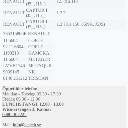
RENAULT
1.5 dCi 110
(J5_, H5_)
CAPTUR I
RENAULT
1.2 T
(J5_, H5_)
CAPTUR I
RENAULT
1.3 TCe 150 (J5NK, J5JS)
(J5_, H5_)
365315806R
RENAULT
11.6604
COFLE
92.11.6604
COFLE
1190213
KAMOKA
11.6604
METZGER
LVVB1746
MOTAQUIP
9039145
NK
8140 251212
TRISCAN
Öppettider telefon
Måndag - Torsdag 09.30 - 17.30
Fredag 09.30 - 12.00
LUNCHSTÄNGT 12.00 - 13.00
Wismarsvägen 3, Kalmar
0480-362225
Mail:
info@getech.se