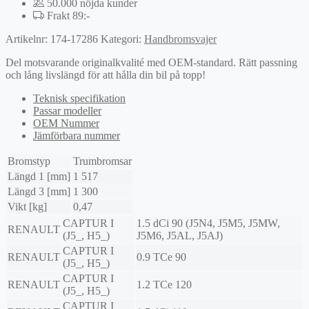
50.000 nöjda kunder
Frakt 89:-
Artikelnr:
174-17286
Kategori:
Handbromsvajer
Del motsvarande originalkvalité med OEM-standard. Rätt passning
och lång livslängd för att hålla din bil på topp!
Teknisk specifikation
Passar modeller
OEM Nummer
Jämförbara nummer
Bromstyp
Trumbromsar
Längd 1 [mm]
1 517
Längd 3 [mm]
1 300
Vikt [kg]
0,47
CAPTUR I
1.5 dCi 90 (J5N4, J5M5, J5MW,
RENAULT
(J5_, H5_)
J5M6, J5AL, J5AJ)
CAPTUR I
RENAULT
0.9 TCe 90
(J5_, H5_)
CAPTUR I
RENAULT
1.2 TCe 120
(J5_, H5_)
CAPTUR I