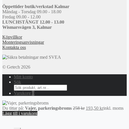
Öppettider butik/verkstad Kalmar
Måndag - Torsdag 09.00 - 18.00
Fredag 09.00 - 12.00
LUNCHSTÄNGT 12.00 - 13.00
Wismarsvägen 3, Kalmar
Köpvillkor
Monteringsanvisningar
Kontakta oss
© Getech 2026
Mitt konto
Sök
Search
for:
Varukorg
0
Det
Det
Du tittar på:
Vajer, parkeringsbroms
258
kr
193,50
kr
inkl. moms
ursprungliga
nuvarande
Lägg till i varukorg
priset
priset
var:
är:
258 kr.
193,50 kr.