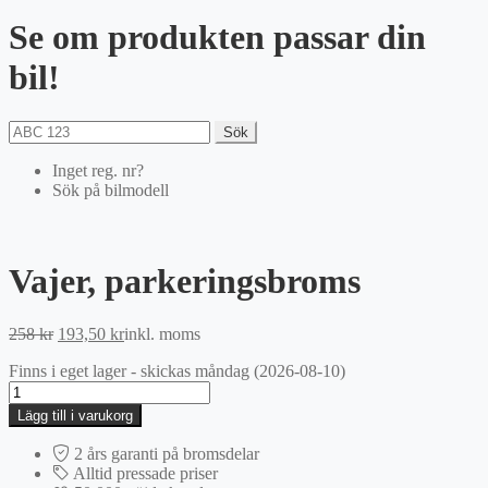
Se om produkten passar din
bil!
Sök
Inget reg. nr?
Sök på bilmodell
Vajer, parkeringsbroms
Det
Det
258
kr
193,50
kr
inkl. moms
ursprungliga
nuvarande
Finns i eget lager - skickas måndag (2026-08-10)
priset
priset
Vajer,
var:
är:
parkeringsbroms
258 kr.
193,50 kr.
Lägg till i varukorg
mängd
2 års garanti på bromsdelar
Alltid pressade priser