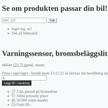
Se om produkten passar din bil!
Sök
Inget reg. nr?
Sök på bilmodell
Varningssensor, bromsbeläggsli
Det
Det
165
kr
123,75
kr
inkl. moms
ursprungliga
nuvarande
Finns i eget lager - beställ inom
13:15:25
så skickas din beställning id
priset
priset
Varningssensor,
var:
är:
bromsbeläggslitage
165 kr.
123,75 kr.
Lägg till i varukorg
mängd
2 års garanti på bromsdelar
Alltid pressade priser
50.000 nöjda kunder
Frakt 89:-