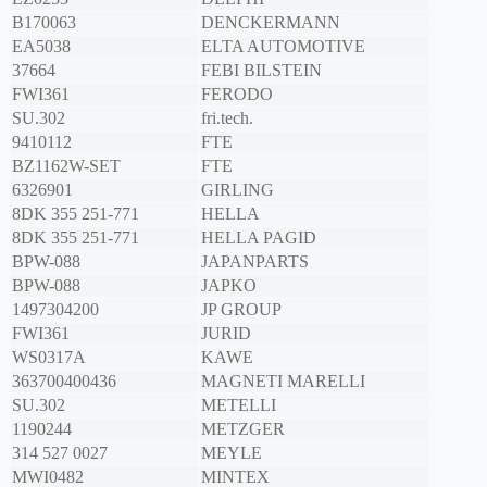
B170063
DENCKERMANN
EA5038
ELTA AUTOMOTIVE
37664
FEBI BILSTEIN
FWI361
FERODO
SU.302
fri.tech.
9410112
FTE
BZ1162W-SET
FTE
6326901
GIRLING
8DK 355 251-771
HELLA
8DK 355 251-771
HELLA PAGID
BPW-088
JAPANPARTS
BPW-088
JAPKO
1497304200
JP GROUP
FWI361
JURID
WS0317A
KAWE
363700400436
MAGNETI MARELLI
SU.302
METELLI
1190244
METZGER
314 527 0027
MEYLE
MWI0482
MINTEX