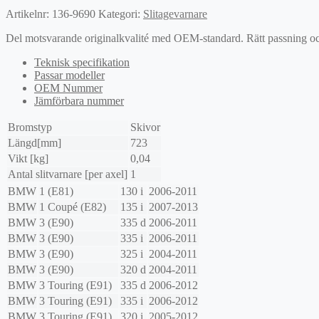
Artikelnr:
136-9690
Kategori:
Slitagevarnare
Del motsvarande originalkvalité med OEM-standard. Rätt passning och l
Teknisk specifikation
Passar modeller
OEM Nummer
Jämförbara nummer
Bromstyp
Skivor
Längd[mm]
723
Vikt [kg]
0,04
Antal slitvarnare [per axel]
1
BMW
1 (E81)
130 i
2006-2011
BMW
1 Coupé (E82)
135 i
2007-2013
BMW
3 (E90)
335 d
2006-2011
BMW
3 (E90)
335 i
2006-2011
BMW
3 (E90)
325 i
2004-2011
BMW
3 (E90)
320 d
2004-2011
BMW
3 Touring (E91)
335 d
2006-2012
BMW
3 Touring (E91)
335 i
2006-2012
BMW
3 Touring (E91)
320 i
2005-2012