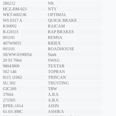
280212
NK
HCZ-BM-023
NTY
WKT-60023K
OPTIMAL
WS 0317 A
QUICK BRAKE
KS0092
RAICAM
R-G0113
RAP BRAKES
001101
REMSA
407W0055
RIDEX
001101
ROADHOUSE
SKWW-0190054
Stark
20 93 7664
SWAG
98043800
TEXTAR
502 146
TOPRAN
8115 11062
TRISCAN
SU.302
TRUSTING
GIC269
TRW
37664
A.B.S.
271505
A.B.S.
BPRE-1014
AISIN
61-03-308C
ASHIKA