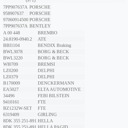
(971)
7PP907637A
PORSCHE
958907637
PORSCHE
97060914500
PORSCHE
7PP907637A
BENTLEY
A 00 448
BREMBO
24.8190-0940.2
ATE
BBI1104
BENDIX Braking
BWL3078
BORG & BECK
BWL3220
BORG & BECK
WI0709
BREMSI
LZ0200
DELPHI
LZ0379
DELPHI
B170009
DENCKERMANN
EA5027
ELTA AUTOMOTIVE
34496
FEBI BILSTEIN
9410161
FTE
BZ1232W-SET
FTE
6319409
GIRLING
8DK 355 251-891
HELLA
8DK 355 251-891
HELLA PAGID