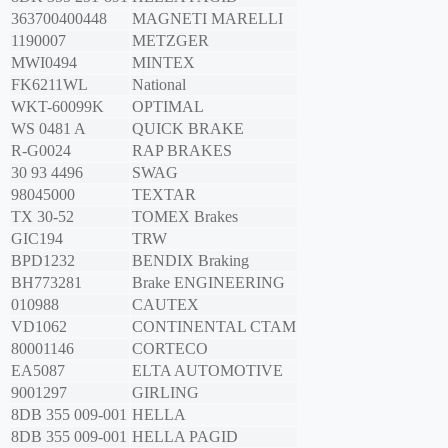
363700400448
MAGNETI MARELLI
1190007
METZGER
MWI0494
MINTEX
FK6211WL
National
WKT-60099K
OPTIMAL
WS 0481 A
QUICK BRAKE
R-G0024
RAP BRAKES
30 93 4496
SWAG
98045000
TEXTAR
TX 30-52
TOMEX Brakes
GIC194
TRW
BPD1232
BENDIX Braking
BH773281
Brake ENGINEERING
010988
CAUTEX
VD1062
CONTINENTAL CTAM
80001146
CORTECO
EA5087
ELTA AUTOMOTIVE
9001297
GIRLING
8DB 355 009-001
HELLA
8DB 355 009-001
HELLA PAGID