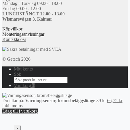
Måndag - Torsdag 09.00 - 18.00
Fredag 09.00 - 12.00
LUNCHSTÄNGT 12.00 - 13.00
Wismarsvägen 3, Kalmar
Köpvillkor
Monteringsanvisningar
Kontakta oss
© Getech 2026
Mitt konto
Sök
Search
for:
Varukorg
0
Det
Det
Du tittar på:
Varningssensor, bromsbeläggslitage
89
kr
66,75
kr
ursprungliga
nuv
inkl. moms
priset
pris
Lägg till i varukorg
var:
är:
89 kr.
66,7
×