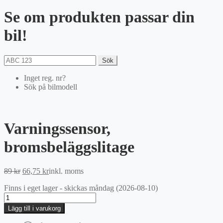
Se om produkten passar din
bil!
Sök
Inget reg. nr?
Sök på bilmodell
Varningssensor,
bromsbeläggslitage
Det
Det
89
kr
66,75
kr
inkl. moms
ursprungliga
nuvarande
Finns i eget lager - skickas måndag (2026-08-10)
priset
priset
Varningssensor,
var:
är:
bromsbeläggslitage
89 kr.
66,75 kr.
Lägg till i varukorg
mängd