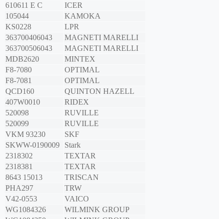
610611 E C
ICER
105044
KAMOKA
KS0228
LPR
363700406043
MAGNETI MARELLI
363700506043
MAGNETI MARELLI
MDB2620
MINTEX
F8-7080
OPTIMAL
F8-7081
OPTIMAL
QCD160
QUINTON HAZELL
407W0010
RIDEX
520098
RUVILLE
520099
RUVILLE
VKM 93230
SKF
SKWW-0190009
Stark
2318302
TEXTAR
2318381
TEXTAR
8643 15013
TRISCAN
PHA297
TRW
V42-0553
VAICO
WG1084326
WILMINK GROUP