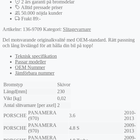
2 års garanti på bromsdelar
Alltid pressade priser
50.000 nöjda kunder
Frakt 89:-
Artikelnr:
136-9709
Kategori:
Slitagevarnare
Del motsvarande originalkvalité med OEM-standard. Rätt passning
och lång livslängd för att hålla din bil på topp!
Teknisk specifikation
Passar modeller
OEM Nummer
Jämförbara nummer
Bromstyp
Skivor
Längd[mm]
230
Vikt [kg]
0,02
Antal slitvarnare [per axel]
2
PANAMERA
2010-
PORSCHE
3.6
(970)
2013
PANAMERA
2009-
PORSCHE
4.8 S
(970)
2013
PANAMERA
2009-