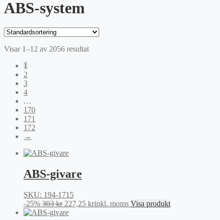
ABS-system
Visar 1–12 av 2056 resultat
1
2
3
4
…
170
171
172
→
ABS-givare
SKU: 194-1715
Det
Det
-25%
303
kr
227,25
kr
inkl. moms
Visa produkt
ursprungliga
nuvarande