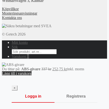
Wismarsvägen 3, Kalmar
Köpvillkor
Monteringsanvisningar
Kontakta oss
© Getech 2026
Mitt konto
Sök
Search
for:
Varukorg
0
Det
Det
Du tittar på:
ABS-givare
337
kr
252,75
kr
inkl. moms
ursprungliga
nuvarande
Lägg till i varukorg
priset
priset
var:
är:
337 kr.
252,75 kr.
×
Logga in
Registrera