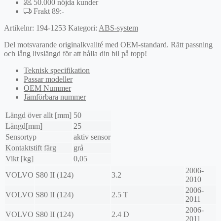
50.000 nöjda kunder
Frakt 89:-
Artikelnr:
194-1253
Kategori:
ABS-system
Del motsvarande originalkvalité med OEM-standard. Rätt passning
och lång livslängd för att hålla din bil på topp!
Teknisk specifikation
Passar modeller
OEM Nummer
Jämförbara nummer
Längd över allt [mm]
50
Längd[mm]
25
Sensortyp
aktiv sensor
Kontaktstift färg
grå
Vikt [kg]
0,05
2006-
VOLVO
S80 II (124)
3.2
2010
2006-
VOLVO
S80 II (124)
2.5 T
2011
2006-
VOLVO
S80 II (124)
2.4 D
2011