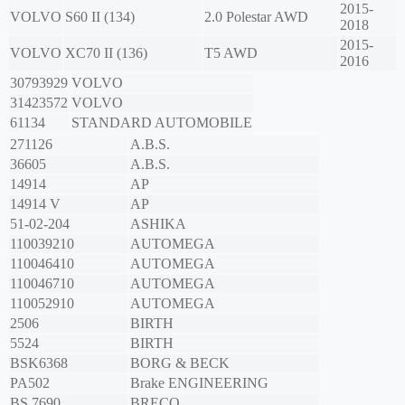
2015-
VOLVO
S60 II (134)
2.0 Polestar AWD
2018
2015-
VOLVO
XC70 II (136)
T5 AWD
2016
30793929
VOLVO
31423572
VOLVO
61134
STANDARD AUTOMOBILE
271126
A.B.S.
36605
A.B.S.
14914
AP
14914 V
AP
51-02-204
ASHIKA
110039210
AUTOMEGA
110046410
AUTOMEGA
110046710
AUTOMEGA
110052910
AUTOMEGA
2506
BIRTH
5524
BIRTH
BSK6368
BORG & BECK
PA502
Brake ENGINEERING
BS 7690
BRECO