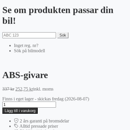
Se om produkten passar din
bil!
Sök
Inget reg. nr?
Sök på bilmodell
ABS-givare
Det
Det
337
kr
252,75
kr
inkl. moms
ursprungliga
nuvarande
Finns i eget lager - skickas fredag (2026-08-07)
priset
priset
ABS-
var:
är:
givare
337 kr.
252,75 kr.
Lägg till i varukorg
mängd
2 års garanti på bromsdelar
Alltid pressade priser