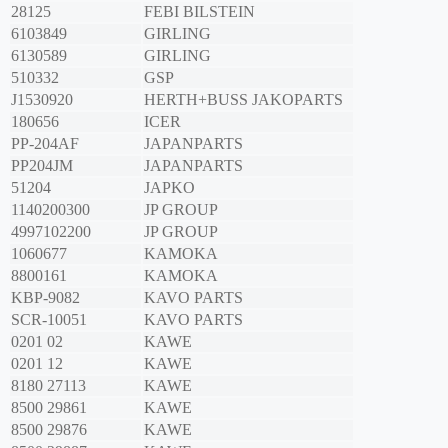
28125
FEBI BILSTEIN
6103849
GIRLING
6130589
GIRLING
510332
GSP
J1530920
HERTH+BUSS JAKOPARTS
180656
ICER
PP-204AF
JAPANPARTS
PP204JM
JAPANPARTS
51204
JAPKO
1140200300
JP GROUP
4997102200
JP GROUP
1060677
KAMOKA
8800161
KAMOKA
KBP-9082
KAVO PARTS
SCR-10051
KAVO PARTS
0201 02
KAWE
0201 12
KAWE
8180 27113
KAWE
8500 29861
KAWE
8500 29876
KAWE