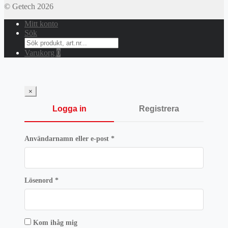
© Getech 2026
Mitt konto
Sök
Search
for:
Varukorg
0
×
Logga in
Registrera
Obligatoriskt
Användarnamn eller e-post
*
Obligatoriskt
Lösenord
*
Kom ihåg mig