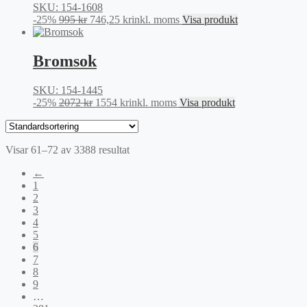
SKU: 154-1608
Det
Det
-25%
995
kr
746,25
kr
inkl. moms
Visa produkt
ursprungliga
nuvarande
priset
priset
var:
är:
Bromsok
995 kr.
746,25 kr.
SKU: 154-1445
Det
Det
-25%
2072
kr
1554
kr
inkl. moms
Visa produkt
ursprungliga
nuvarande
priset
priset
var:
är:
Visar 61–72 av 3388 resultat
2072 kr.
1554 kr.
←
1
2
3
4
5
6
7
8
9
…