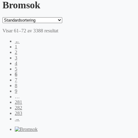
Bromsok
Visar 61–72 av 3388 resultat
←
1
2
3
4
5
6
7
8
9
…
281
282
283
→