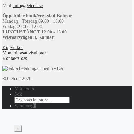
Mail:
info@getech.se
Öppettider butik/verkstad Kalmar
Måndag - Torsdag 09.00 - 18.00
Fredag 09.00 - 12.00
LUNCHSTÄNGT 12.00 - 13.00
Wismarsvägen 3, Kalmar
Köpvillkor
Monteringsanvisningar
Kontakta oss
© Getech 2026
Mitt konto
Sök
Search
for:
Varukorg
0
×