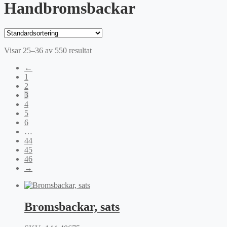
Handbromsbackar
Visar 25–36 av 550 resultat
←
1
2
3
4
5
6
…
44
45
46
→
Bromsbackar, sats