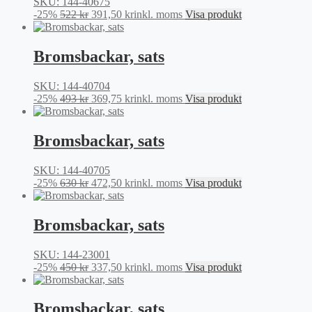
SKU: 144-40675
Det
Det
-25%
522
kr
391,50
kr
inkl. moms
Visa produkt
ursprungliga
nuvarande
priset
priset
var:
är:
Bromsbackar, sats
522 kr.
391,50 kr.
SKU: 144-40704
Det
Det
-25%
493
kr
369,75
kr
inkl. moms
Visa produkt
ursprungliga
nuvarande
priset
priset
var:
är:
Bromsbackar, sats
493 kr.
369,75 kr.
SKU: 144-40705
Det
Det
-25%
630
kr
472,50
kr
inkl. moms
Visa produkt
ursprungliga
nuvarande
priset
priset
var:
är:
Bromsbackar, sats
630 kr.
472,50 kr.
SKU: 144-23001
Det
Det
-25%
450
kr
337,50
kr
inkl. moms
Visa produkt
ursprungliga
nuvarande
priset
priset
var:
är:
Bromsbackar, sats