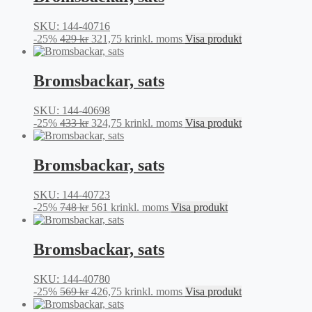
450 kr.
337,50 kr.
SKU: 144-40716
Det
Det
-25%
429
kr
321,75
kr
inkl. moms
Visa produkt
ursprungliga
nuvarande
priset
priset
var:
är:
Bromsbackar, sats
429 kr.
321,75 kr.
SKU: 144-40698
Det
Det
-25%
433
kr
324,75
kr
inkl. moms
Visa produkt
ursprungliga
nuvarande
priset
priset
var:
är:
Bromsbackar, sats
433 kr.
324,75 kr.
SKU: 144-40723
Det
Det
-25%
748
kr
561
kr
inkl. moms
Visa produkt
ursprungliga
nuvarande
priset
priset
var:
är:
Bromsbackar, sats
748 kr.
561 kr.
SKU: 144-40780
Det
Det
-25%
569
kr
426,75
kr
inkl. moms
Visa produkt
ursprungliga
nuvarande