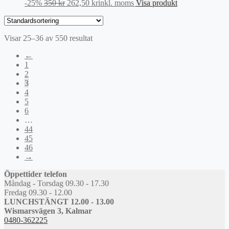
Det
Det
-25%
350
kr
262,50
kr
inkl. moms
Visa produkt
ursprungliga
nuvarande
priset
priset
var:
är:
Visar 25–36 av 550 resultat
350 kr.
262,50 kr.
←
1
2
3
4
5
6
…
44
45
46
→
Öppettider telefon
Måndag - Torsdag 09.30 - 17.30
Fredag 09.30 - 12.00
LUNCHSTÄNGT 12.00 - 13.00
Wismarsvägen 3, Kalmar
0480-362225