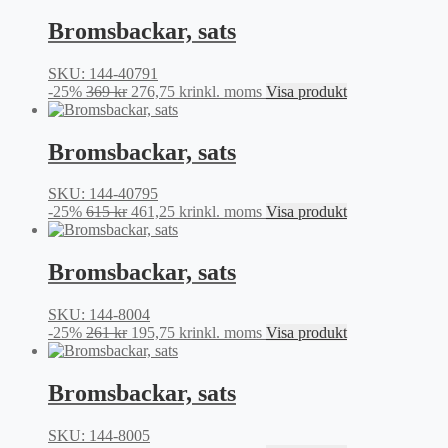
priset
priset
var:
är:
Bromsbackar, sats
569 kr.
426,75 kr.
SKU: 144-40791
Det
Det
-25%
369
kr
276,75
kr
inkl. moms
Visa produkt
ursprungliga
nuvarande
priset
priset
var:
är:
Bromsbackar, sats
369 kr.
276,75 kr.
SKU: 144-40795
Det
Det
-25%
615
kr
461,25
kr
inkl. moms
Visa produkt
ursprungliga
nuvarande
priset
priset
var:
är:
Bromsbackar, sats
615 kr.
461,25 kr.
SKU: 144-8004
Det
Det
-25%
261
kr
195,75
kr
inkl. moms
Visa produkt
ursprungliga
nuvarande
priset
priset
var:
är:
Bromsbackar, sats
261 kr.
195,75 kr.
SKU: 144-8005