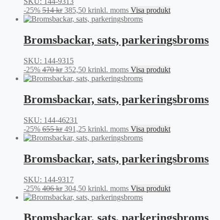
SKU: 144-9313
Det
Det
-25%
514
kr
385,50
kr
inkl. moms
Visa produkt
ursprungliga
nuvarande
priset
priset
var:
är:
Bromsbackar, sats, parkeringsbroms
514 kr.
385,50 kr.
SKU: 144-9315
Det
Det
-25%
470
kr
352,50
kr
inkl. moms
Visa produkt
ursprungliga
nuvarande
priset
priset
var:
är:
Bromsbackar, sats, parkeringsbroms
470 kr.
352,50 kr.
SKU: 144-46231
Det
Det
-25%
655
kr
491,25
kr
inkl. moms
Visa produkt
ursprungliga
nuvarande
priset
priset
var:
är:
Bromsbackar, sats, parkeringsbroms
655 kr.
491,25 kr.
SKU: 144-9317
Det
Det
-25%
406
kr
304,50
kr
inkl. moms
Visa produkt
ursprungliga
nuvarande
priset
priset
var:
är:
Bromsbackar, sats, parkeringsbroms