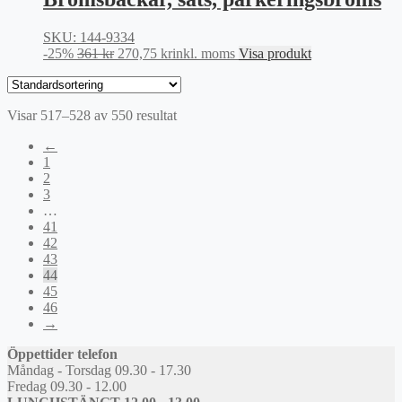
440 kr.
330 kr.
SKU: 144-9334
Det
Det
-25%
361
kr
270,75
kr
inkl. moms
Visa produkt
ursprungliga
nuvarande
priset
priset
var:
är:
Visar 517–528 av 550 resultat
361 kr.
270,75 kr.
←
1
2
3
…
41
42
43
44
45
46
→
Öppettider telefon
Måndag - Torsdag 09.30 - 17.30
Fredag 09.30 - 12.00