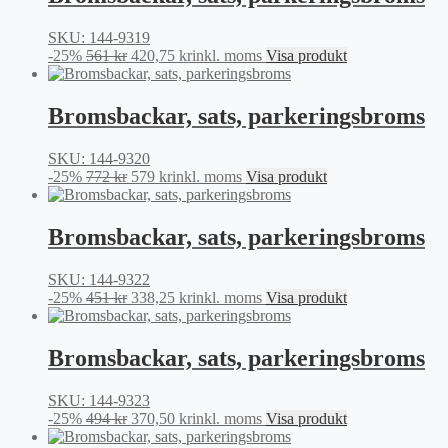
406 kr.
304,50 kr.
SKU: 144-9319
Det
Det
-25%
561
kr
420,75
kr
inkl. moms
Visa produkt
ursprungliga
nuvarande
priset
priset
var:
är:
Bromsbackar, sats, parkeringsbroms
561 kr.
420,75 kr.
SKU: 144-9320
Det
Det
-25%
772
kr
579
kr
inkl. moms
Visa produkt
ursprungliga
nuvarande
priset
priset
var:
är:
Bromsbackar, sats, parkeringsbroms
772 kr.
579 kr.
SKU: 144-9322
Det
Det
-25%
451
kr
338,25
kr
inkl. moms
Visa produkt
ursprungliga
nuvarande
priset
priset
var:
är:
Bromsbackar, sats, parkeringsbroms
451 kr.
338,25 kr.
SKU: 144-9323
Det
Det
-25%
494
kr
370,50
kr
inkl. moms
Visa produkt
ursprungliga
nuvarande