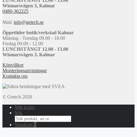
LUNCHSTÄNGT 12.00 - 13.00
Wismarsvägen 3, Kalmar
0480-362225
Mail:
info@getech.se
Öppettider butik/verkstad Kalmar
Måndag - Torsdag 09.00 - 18.00
Fredag 09.00 - 12.00
LUNCHSTÄNGT 12.00 - 13.00
Wismarsvägen 3, Kalmar
Köpvillkor
Monteringsanvisningar
Kontakta oss
© Getech 2026
Mitt konto
Sök
Search
for:
Varukorg
0