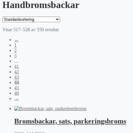
Handbromsbackar
Visar 517–528 av 550 resultat
←
1
2
3
…
41
42
43
44
45
46
→
Bromsbackar, sats, parkeringsbroms