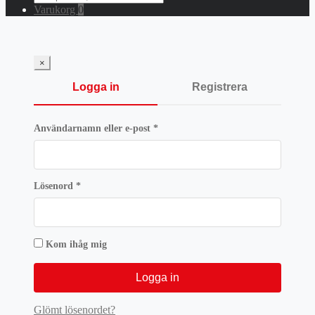
for:
Varukorg
0
×
Logga in
Registrera
Obligatoriskt
Användarnamn eller e-post
*
Obligatoriskt
Lösenord
*
Kom ihåg mig
Logga in
Glömt lösenordet?