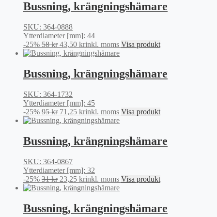
var:
är:
Bussning, krängningshämare
92 kr.
69 kr.
SKU: 364-0888
Ytterdiameter [mm]: 44
Det
Det
-25%
58
kr
43,50
kr
inkl. moms
Visa produkt
ursprungliga
nuvarande
priset
priset
var:
är:
Bussning, krängningshämare
58 kr.
43,50 kr.
SKU: 364-1732
Ytterdiameter [mm]: 45
Det
Det
-25%
95
kr
71,25
kr
inkl. moms
Visa produkt
ursprungliga
nuvarande
priset
priset
var:
är:
Bussning, krängningshämare
95 kr.
71,25 kr.
SKU: 364-0867
Ytterdiameter [mm]: 32
Det
Det
-25%
31
kr
23,25
kr
inkl. moms
Visa produkt
ursprungliga
nuvarande
priset
priset
var:
är:
Bussning, krängningshämare
31 kr.
23,25 kr.