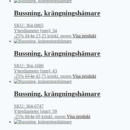
ursprungliga
nuvarande
priset
priset
var:
är:
Bussning, krängningshämare
85 kr.
63,75 kr.
SKU: 364-0865
Ytterdiameter [mm]: 34
Det
Det
-25%
31
kr
23,25
kr
inkl. moms
Visa produkt
ursprungliga
nuvarande
priset
priset
var:
är:
Bussning, krängningshämare
31 kr.
23,25 kr.
SKU: 364-1680
Ytterdiameter [mm]: 43
Det
Det
-25%
57
kr
42,75
kr
inkl. moms
Visa produkt
ursprungliga
nuvarande
priset
priset
var:
är:
Bussning, krängningshämare
57 kr.
42,75 kr.
SKU: 364-0747
Ytterdiameter [mm]: 59
Det
Det
-25%
92
kr
69
kr
inkl. moms
Visa produkt
ursprungliga
nuvarande
priset
priset