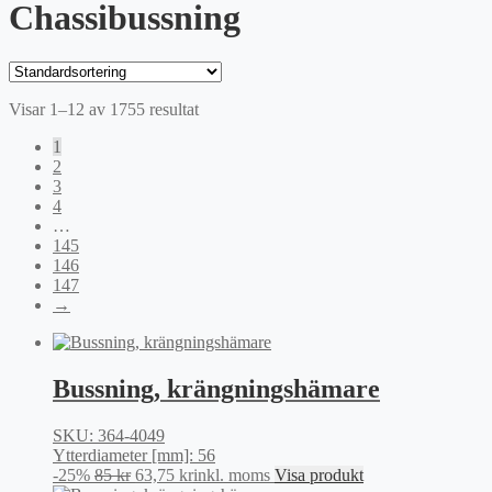
Chassibussning
Visar 1–12 av 1755 resultat
1
2
3
4
…
145
146
147
→
Bussning, krängningshämare
SKU: 364-4049
Ytterdiameter [mm]: 56
Det
Det
-25%
85
kr
63,75
kr
inkl. moms
Visa produkt