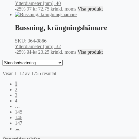
Ytterdiameter [mm]: 40
Det
Det
-25%
97
kr
72,75
kr
inkl. moms
Visa produkt
ursprungliga
nuvarande
priset
priset
var:
är:
Bussning, krängningshämare
97 kr.
72,75 kr.
SKU: 364-0866
Ytterdiameter [mm]: 32
Det
Det
-25%
31
kr
23,25
kr
inkl. moms
Visa produkt
ursprungliga
nuvarande
priset
priset
var:
är:
Visar 1–12 av 1755 resultat
31 kr.
23,25 kr.
1
2
3
4
…
145
146
147
→