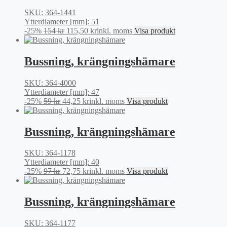
SKU: 364-1441
Ytterdiameter [mm]: 51
Det
Det
-25%
154
kr
115,50
kr
inkl. moms
Visa produkt
ursprungliga
nuvarande
priset
priset
var:
är:
Bussning, krängningshämare
154 kr.
115,50 kr.
SKU: 364-4000
Ytterdiameter [mm]: 47
Det
Det
-25%
59
kr
44,25
kr
inkl. moms
Visa produkt
ursprungliga
nuvarande
priset
priset
var:
är:
Bussning, krängningshämare
59 kr.
44,25 kr.
SKU: 364-1178
Ytterdiameter [mm]: 40
Det
Det
-25%
97
kr
72,75
kr
inkl. moms
Visa produkt
ursprungliga
nuvarande
priset
priset
var:
är:
Bussning, krängningshämare
97 kr.
72,75 kr.
SKU: 364-1177