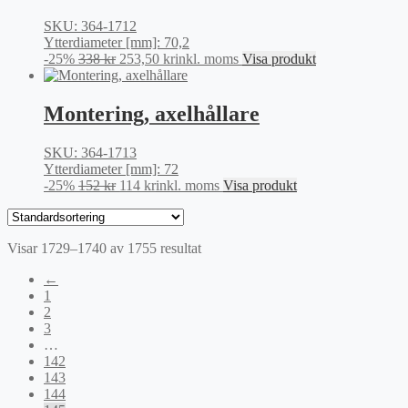
SKU: 364-1712
Ytterdiameter [mm]: 70,2
Det
Det
-25%
338
kr
253,50
kr
inkl. moms
Visa produkt
ursprungliga
nuvarande
priset
priset
var:
är:
Montering, axelhållare
338 kr.
253,50 kr.
SKU: 364-1713
Ytterdiameter [mm]: 72
Det
Det
-25%
152
kr
114
kr
inkl. moms
Visa produkt
ursprungliga
nuvarande
priset
priset
var:
är:
Visar 1729–1740 av 1755 resultat
152 kr.
114 kr.
←
1
2
3
…
142
143
144