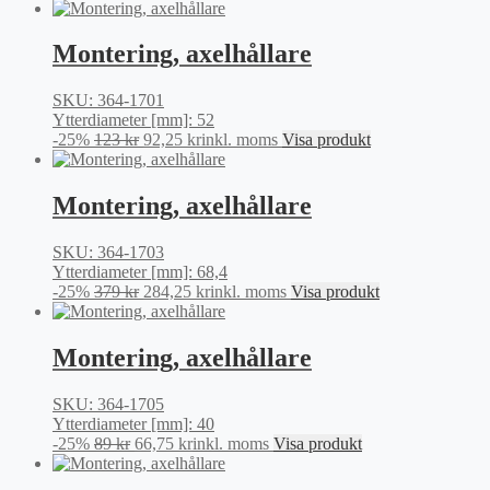
ursprungliga
nuvarande
priset
priset
var:
är:
Montering, axelhållare
414 kr.
310,50 kr.
SKU: 364-1701
Ytterdiameter [mm]: 52
Det
Det
-25%
123
kr
92,25
kr
inkl. moms
Visa produkt
ursprungliga
nuvarande
priset
priset
var:
är:
Montering, axelhållare
123 kr.
92,25 kr.
SKU: 364-1703
Ytterdiameter [mm]: 68,4
Det
Det
-25%
379
kr
284,25
kr
inkl. moms
Visa produkt
ursprungliga
nuvarande
priset
priset
var:
är:
Montering, axelhållare
379 kr.
284,25 kr.
SKU: 364-1705
Ytterdiameter [mm]: 40
Det
Det
-25%
89
kr
66,75
kr
inkl. moms
Visa produkt
ursprungliga
nuvarande
priset
priset