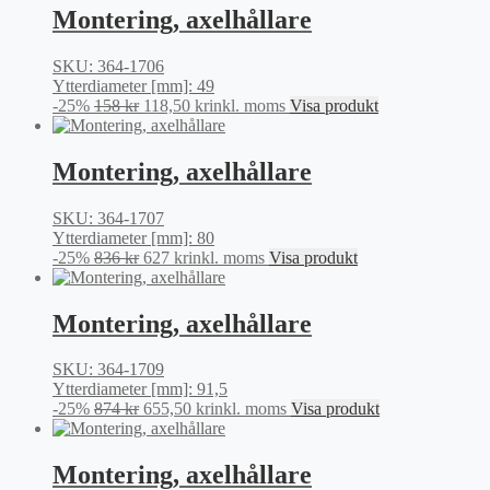
var:
är:
Montering, axelhållare
89 kr.
66,75 kr.
SKU: 364-1706
Ytterdiameter [mm]: 49
Det
Det
-25%
158
kr
118,50
kr
inkl. moms
Visa produkt
ursprungliga
nuvarande
priset
priset
var:
är:
Montering, axelhållare
158 kr.
118,50 kr.
SKU: 364-1707
Ytterdiameter [mm]: 80
Det
Det
-25%
836
kr
627
kr
inkl. moms
Visa produkt
ursprungliga
nuvarande
priset
priset
var:
är:
Montering, axelhållare
836 kr.
627 kr.
SKU: 364-1709
Ytterdiameter [mm]: 91,5
Det
Det
-25%
874
kr
655,50
kr
inkl. moms
Visa produkt
ursprungliga
nuvarande
priset
priset
var:
är:
Montering, axelhållare
874 kr.
655,50 kr.