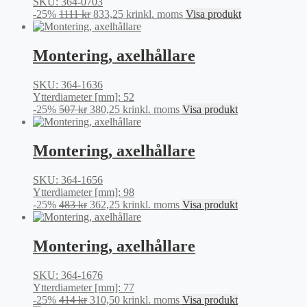
SKU: 364-0703
Det
Det
-25%
1111
kr
833,25
kr
inkl. moms
Visa produkt
ursprungliga
nuvarande
priset
priset
var:
är:
Montering, axelhållare
1111 kr.
833,25 kr.
SKU: 364-1636
Ytterdiameter [mm]: 52
Det
Det
-25%
507
kr
380,25
kr
inkl. moms
Visa produkt
ursprungliga
nuvarande
priset
priset
var:
är:
Montering, axelhållare
507 kr.
380,25 kr.
SKU: 364-1656
Ytterdiameter [mm]: 98
Det
Det
-25%
483
kr
362,25
kr
inkl. moms
Visa produkt
ursprungliga
nuvarande
priset
priset
var:
är:
Montering, axelhållare
483 kr.
362,25 kr.
SKU: 364-1676
Ytterdiameter [mm]: 77
Det
Det
-25%
414
kr
310,50
kr
inkl. moms
Visa produkt