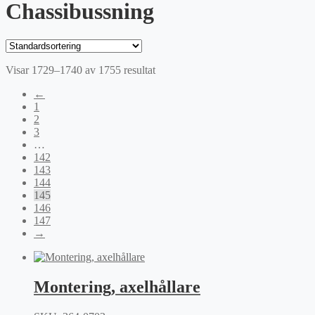
Chassibussning
Visar 1729–1740 av 1755 resultat
←
1
2
3
…
142
143
144
145
146
147
→
Montering, axelhållare