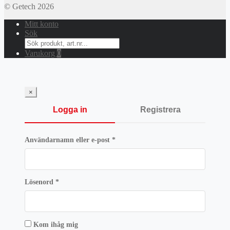
© Getech 2026
Mitt konto
Sök
Search
for:
Varukorg
0
×
Logga in
Registrera
Obligatoriskt
Användarnamn eller e-post
*
Obligatoriskt
Lösenord
*
Kom ihåg mig